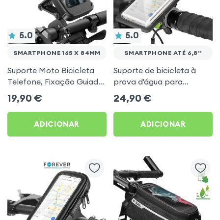
5.0
5.0
SMARTPHONE 165 X 84MM
SMARTPHONE ATÉ 6,8''
Suporte Moto Bicicleta
Suporte de bicicleta à
Telefone, Fixação Guiador
prova d'água para
com Capa Estanque Tátil
smartphone 6,8'' com
19,90
€
24,90
€
filme touch - Fixação no
guidão Forever
ADICIONAR
ADICIONAR