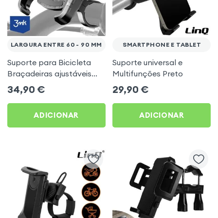
LARGURA ENTRE 60 - 90 MM
SMARTPHONE E TABLET
Suporte para Bicicleta
Suporte universal e
Braçadeiras ajustáveis
Multifunções Preto
Preto
34,90
€
29,90
€
ADICIONAR
ADICIONAR