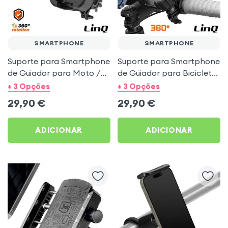
SMARTPHONE
SMARTPHONE
Suporte para Smartphone
Suporte para Smartphone
de Guiador para Moto /
de Guiador para Bicicleta
Bicicleta / BTT com 4
e Moto com Bloqueio
+ 3 Opções
+ 3 Opções
Amortecedores
Automático - LinQ
29,90
€
29,90
€
Reforçados - LinQ
ADICIONAR
ADICIONAR