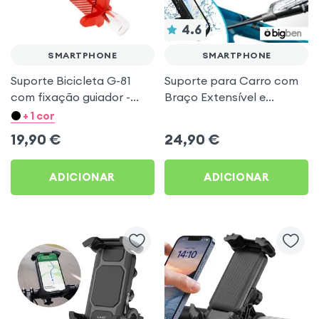
4.6
SMARTPHONE
SMARTPHONE
Suporte Bicicleta G-81
Suporte para Carro com
com fixação guiador -
Braço Extensível e
Vermelho p. Smartphones
Fixação Ventosa, Forcell -
+ 1 cor
Preto
19,90
€
24,90
€
ADICIONAR
ADICIONAR