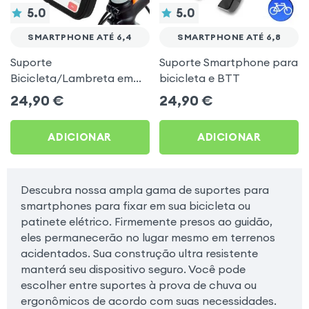
5.0
5.0
SMARTPHONE ATÉ 6,4
SMARTPHONE ATÉ 6,8
Suporte
Suporte Smartphone para
Bicicleta/Lambreta em
bicicleta e BTT
Silicone fixação guiador,
24,90
€
24,90
€
Forever - Preto p.
Smartphones de 4 a 6,4
ADICIONAR
ADICIONAR
polegadas
Descubra nossa ampla gama de suportes para
smartphones para fixar em sua bicicleta ou
patinete elétrico. Firmemente presos ao guidão,
eles permanecerão no lugar mesmo em terrenos
acidentados. Sua construção ultra resistente
manterá seu dispositivo seguro. Você pode
escolher entre suportes à prova de chuva ou
ergonômicos de acordo com suas necessidades.