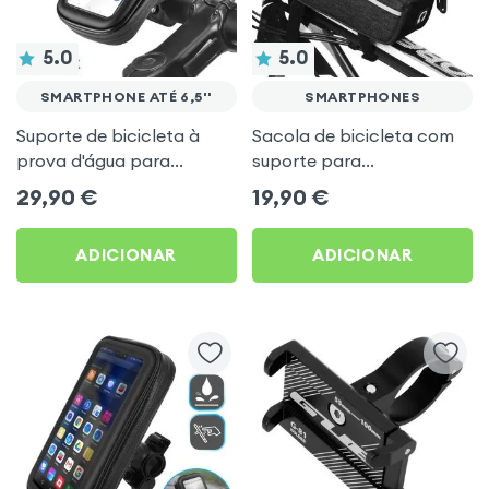
5.0
5.0
SMARTPHONE ATÉ 6,5''
SMARTPHONES
Suporte de bicicleta à
Sacola de bicicleta com
prova d'água para
suporte para
smartphone até 6,5''
Smartphone, Tecido
29,90
€
19,90
€
fixação no guidão -
impermeável com espaço
Forever Preto
de arrumação - preto
ADICIONAR
ADICIONAR