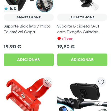
5.0
SMARTPHONE
SMARTPHONE
Suporte Bicicleta / Moto
Suporte Bicicleta G-81
Telemóvel Capa
com Fixação Guiador -
Impermeável e Tátil,
Preto p. Smartphones
+ 1 cor
Fixação Guiador - Preto
19,90
€
19,90
€
ADICIONAR
ADICIONAR