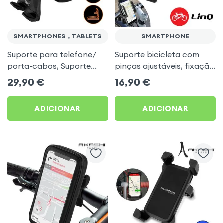
SMARTPHONES , TABLETS
SMARTPHONE
Suporte para telefone/
Suporte bicicleta com
porta-cabos, Suporte
pinças ajustáveis, fixação
para Motos, Bicicletas,
guiador da LinQ - Preto p.
29,90
€
16,90
€
Carrinhos, Passadeiras...
Smartphones e GPS
Linq - Preto
ADICIONAR
ADICIONAR