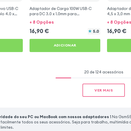
ovo USB-C
Adaptador de Carga 100W USB-C
Adaptador d
lo 4.0 x
para DC 3.0 x 1.0mm para
4,5 x 3,0 m
Computadores Acer
DELL
+ 8 Opções
+ 8 Opçõe
16,90
€
16,90
€
5.0
ADICIONAR
20 de 124 acessórios
VER MAIS
idade do seu PC ou MacBook com nossos adaptadores !
Na Gsm55,
facilmente todos os seus acessórios. Seja para trabalho, multimídia 
limites.