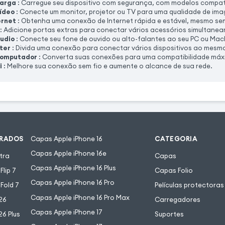
carga
: Carregue seu dispositivo com segurança, com modelos compat
ídeo
: Conecte um monitor, projetor ou TV para uma qualidade de im
ernet
: Obtenha uma conexão de Internet rápida e estável, mesmo sem
: Adicione portas extras para conectar vários acessórios simultane
udio
: Conecte seu fone de ouvido ou alto-falantes ao seu PC ou Mac
ter
: Divida uma conexão para conectar vários dispositivos ao mesm
computador
: Converta suas conexões para uma compatibilidade máxim
i
: Melhore sua conexão sem fio e aumente o alcance de sua rede.
URADOS
Capas Apple iPhone 16
CATEGORIA
Capas Apple iPhone 16e
tra
Capas
Capas Apple iPhone 16 Plus
lip 7
Capas Folio
Capas Apple iPhone 16 Pro
Fold 7
Películas protectoras
Capas Apple iPhone 16 Pro Max
26
Carregadores
Capas Apple iPhone 17
6 Plus
Suportes