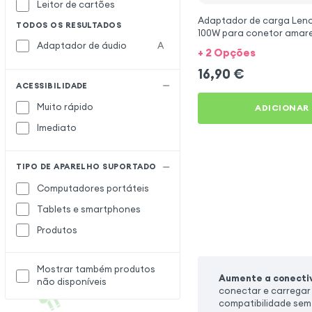
Leitor de cartões
Adaptador de carga Len
TODOS OS RESULTADOS
100W para conetor amare
1.7mm - Cinzento
Adaptador de áudio
A
+ 2 Opções
Adaptador de Computador
16,90
€
ACESSIBILIDADE
Adaptador de viagem
Muito rápido
ADICIONAR
Adaptador ethernet RJ45
Imediato
Adaptador Splitter
Adaptador Wifi
TIPO DE APARELHO SUPORTADO
Adaptateur
Computadores portáteis
Bloqueador de Dados
B
Tablets e smartphones
Cabo adaptador OTG
C
Produtos
Cabo de vídeo
Cartão de captura de vídeo
Mostrar também produtos
Aumente a conectiv
Chave USB
não disponíveis
conectar e carregar 
Dongle Bluetooth
D
compatibilidade sem 