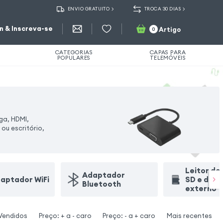
ENVIO GRATUITO
TROCA 30 DIAS
in & Inscreva-se
Artigo
0
CATEGORIAS
CAPAS PARA
POPULARES
TELEMÓVEIS
ga, HDMI,
ou escritório,
Leitor de
Adaptador
aptador WiFi
SD e disco
Bluetooth
externo
Vendidos
Preço: + a - caro
Preço: - a + caro
Mais recentes