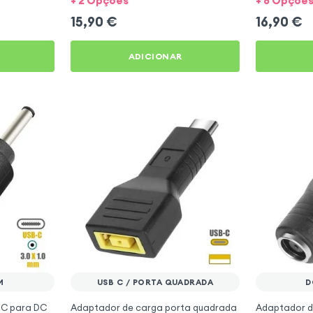
+ 2 Opções
+ 8 Opçõe
15,90
€
16,90
€
ADICIONAR
M
USB C / PORTA QUADRADA
D
-C para DC
Adaptador de carga porta quadrada
Adaptador d