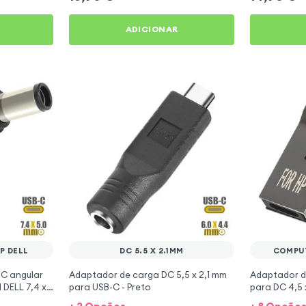
ADICIONAR
P DELL
DC 5.5 X 2.1MM
COMPUT
C angular
Adaptador de carga DC 5,5 x 2,1 mm
Adaptador d
 DELL 7,4 x
para USB-C - Preto
para DC 4,5 
computadore