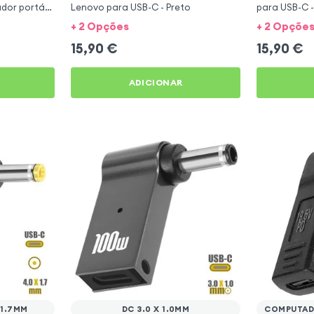
dor portátil
Lenovo para USB-C - Preto
para USB-C -
+ 2 Opções
+ 2 Opçõe
15,90
€
15,90
€
ADICIONAR
 1.7MM
DC 3.0 X 1.0MM
COMPUTADO