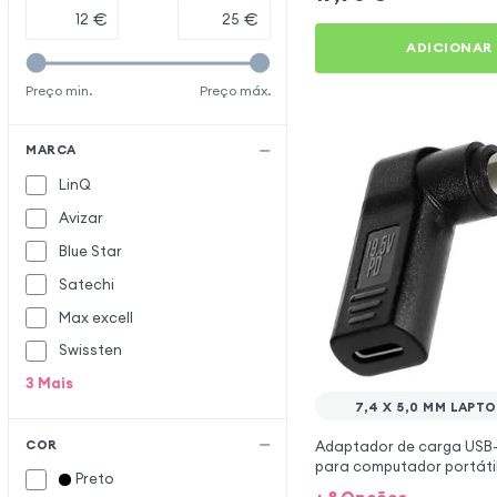
€
€
ADICIONAR
Preço min.
Preço máx.
MARCA
LinQ
Avizar
Blue Star
Satechi
Max excell
Swissten
3
Mais
7,4 X 5,0 MM LAPTO
COR
Adaptador de carga USB-
para computador portátil
Preto
5,0 mm - Preto