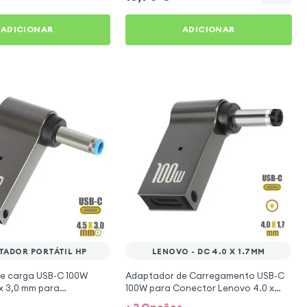
ADICIONAR
ADICIONAR
ADOR PORTÁTIL HP
LENOVO - DC 4.0 X 1.7MM
e carga USB-C 100W
Adaptador de Carregamento USB-C
x 3,0 mm para
100W para Conector Lenovo 4.0 x
s HP - Cinzento
1.7mm - Cinza