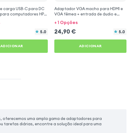
e carga USB-C para DC
Adaptador VGA macho para HDMI e
m para computadores HP /
VGA fêmea + entrada de áudio e
carregamento, preto
s
+ 1 Opções
24,90
€
5.0
5.0
ADICIONAR
ADICIONAR
 oferecemos uma ampla gama de adaptadores para
ou tarefas diárias, encontre a solução ideal para uma