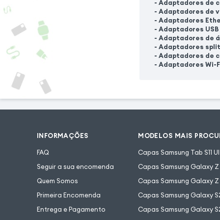
- Adaptadores de 
Placa de som externa
P
- Adaptadores de v
- Adaptadores Eth
- Adaptadores USB
- Adaptadores de á
- Adaptadores split
- Adaptadores de 
- Adaptadores Wi-F
INFORMAÇÕES
MODELOS MAIS PROC
FAQ
Capas Samsung Tab S11 Ul
Seguir a sua encomenda
Capas Samsung Galaxy Z F
Quem Somos
Capas Samsung Galaxy Z 
Primeira Encomenda
Capas Samsung Galaxy S
Entrega e Pagamento
Capas Samsung Galaxy S2