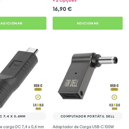
s
+ 2 Opções
16,90
€
ADICIONAR
ADICIONAR
C 7.4 X 0.6MM
COMPUTADOR PORTÁTIL DELL
e carga DC 7,4 x 0,6 mm
Adaptador de Carga USB-C 100W