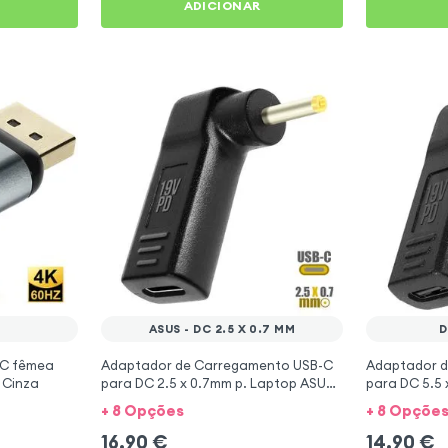
ADICIONAR
T
ASUS - DC 2.5 X 0.7 MM
D
-C fêmea
Adaptador de Carregamento USB-C
Adaptador 
 Cinza
para DC 2.5 x 0.7mm p. Laptop ASUS,
para DC 5.5 
Preto
Preto
+ 8 Opções
+ 8 Opçõe
16,90
€
14,90
€