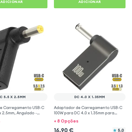
ADICIONAR
ADICIONAR
C 5.5 X 2.5MM
DC 4.0 X 1.35MM
de Carregamento USB-C
Adaptador de Carregamento USB-C
x 2.5mm, Angulado -
100W para DC 4.0 x 1.35mm para
Computadores ASUS - Cinza
s
+ 8 Opções
16,90
€
5.0