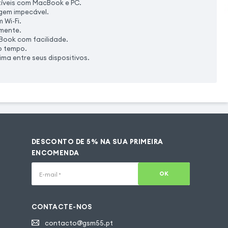
íveis com MacBook e PC.
agem impecável.
 Wi-Fi.
amente.
Book com facilidade.
o tempo.
a entre seus dispositivos.
DESCONTO DE 5% NA SUA PRIMEIRA
ENCOMENDA
OK
E-mail
*
CONTACTE-NOS
contacto@gsm55.pt