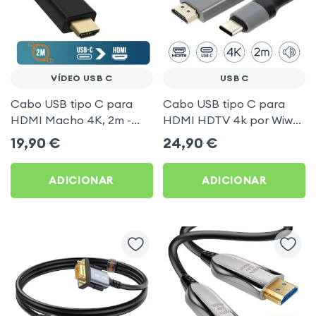
VÍDEO USB C
USB C
Cabo USB tipo C para
Cabo USB tipo C para
HDMI Macho 4K, 2m -
HDMI HDTV 4k por Wiwu,
Preto
2 metros - preto
19,90
€
24,90
€
ADICIONAR
ADICIONAR