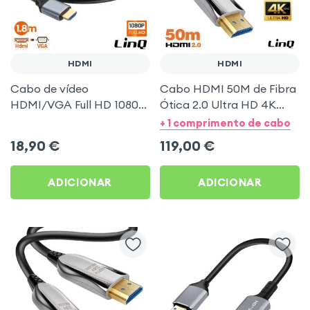
HDMI
HDMI
Cabo de vídeo
Cabo HDMI 50M de Fibra
HDMI/VGA Full HD 1080p,
Ótica 2.0 Ultra HD 4K
comprimento 1,8 m - LinQ
60Hz - Ideal para TV,
+ 1 comprimento de cabo
Videoprojetor, Console ou
18,90
€
119,00
€
PC - Transmissão sem
Perda
ADICIONAR
ADICIONAR