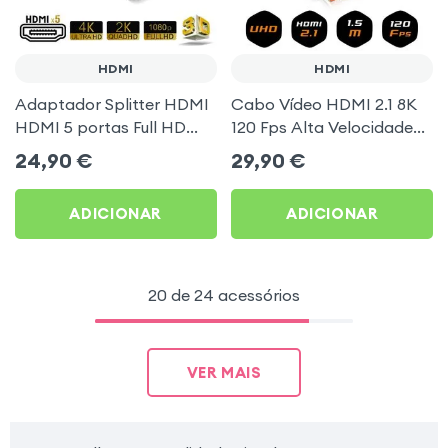
HDMI
HDMI
Adaptador Splitter HDMI
Cabo Vídeo HDMI 2.1 8K
HDMI 5 portas Full HD
120 Fps Alta Velocidade
1080 Preto LinQ
UHD, Compatível com
24,90
€
29,90
€
HFR, 3D, HRD-10+, eARC,
DSC, QMS, VRR, ALLM,
ADICIONAR
ADICIONAR
Ethernet, 1.5m, LinQ -
Preto
20 de 24 acessórios
VER MAIS