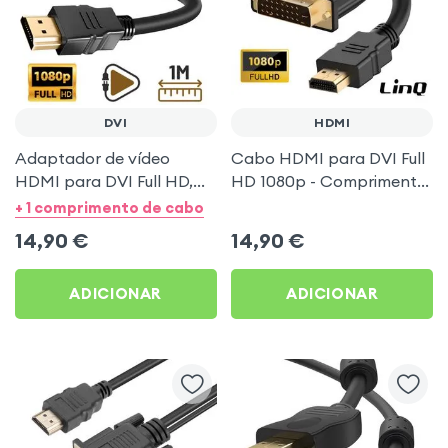
DVI
HDMI
Adaptador de vídeo
Cabo HDMI para DVI Full
HDMI para DVI Full HD,
HD 1080p - Comprimento
1m Preto
1,5m Preto LinQ
+ 1 comprimento de cabo
14,90
€
14,90
€
ADICIONAR
ADICIONAR