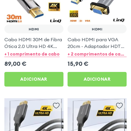
HDMI
HDMI
Cabo HDMI 30M de Fibra
Cabo HDMI para VGA
Ótica 2.0 Ultra HD 4K
20cm - Adaptador HDTV
60Hz - Ideal para TV,
para VGA Full HD 1080p
+ 1 comprimento de cabo
+ 2 comprimentos de cabos + 1 Opções
Videoprojetor, Console ou
89,00
€
15,90
€
PC - Transmissão sem
Perda
ADICIONAR
ADICIONAR