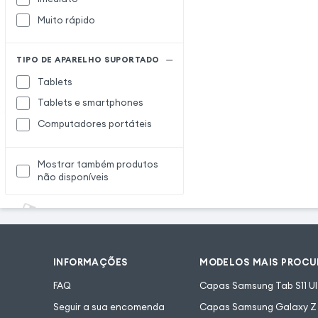
Muito rápido
TIPO DE APARELHO SUPORTADO
Tablets
Tablets e smartphones
Computadores portáteis
Mostrar também produtos
não disponíveis
INFORMAÇÕES
MODELOS MAIS PROC
FAQ
Capas Samsung Tab S11 Ul
Seguir a sua encomenda
Capas Samsung Galaxy Z F