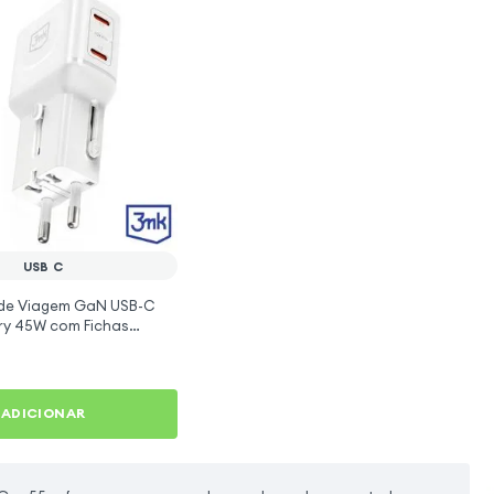
USB C
de Viagem GaN USB-C
ery 45W com Fichas
is - 3mk Incharge Globe
ADICIONAR