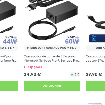
O 6 5 E 4
MICROSOFT SURFACE PRO 9 8 E 7
SURFA
 44W para
Carregador de corrente 60W para
Carregador p
Surface Pro
Microsoft Surface Pro 9, Surface Pro
Laptop 31W, 
8 e Surface Pro 7
+ 1 Opções
34,90
€
29,90
€
5.0
ADICIONAR