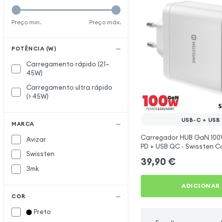
Preço min.
Preço máx.
POTÊNCIA (W)
Carregamento rápido (21–
45W)
Carregamento ultra rápido
(> 45W)
USB-C + USB
MARCA
Carregador HUB GaN 100
Avizar
PD + USB QC - Swissten C
Swissten
39,90
€
3mk
ADICIONAR
COR
Preto