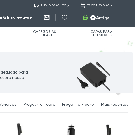
ENVIO GRATUITO
TROCA 30 DIAS
in & Inscreva-se
Artigo
0
CATEGORIAS
CAPAS PARA
POPULARES
TELEMÓVEIS
 adequado para
scubra nossa
Vendidos
Preço: + a - caro
Preço: - a + caro
Mais recentes