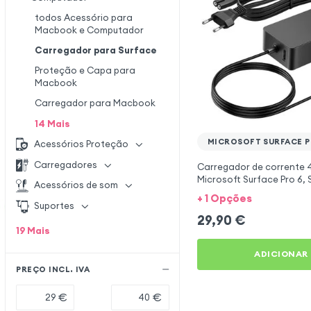
todos Acessório para
Macbook e Computador
Carregador para Surface
Proteção e Capa para
Macbook
Carregador para Macbook
14
Mais
MICROSOFT SURFACE PR
Acessórios Proteção
Carregadores
Carregador de corrente
Microsoft Surface Pro 6, 
Acessórios de som
5 e Surface Pro 4
+ 1 Opções
Suportes
29,90
€
19
Mais
ADICIONAR
PREÇO INCL. IVA
€
€