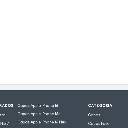
URADOS
Capas Apple iPhone 16
CATEGORIA
Capas Apple iPhone 16e
tra
Capas
Capas Apple iPhone 16 Plus
lip 7
Capas Folio