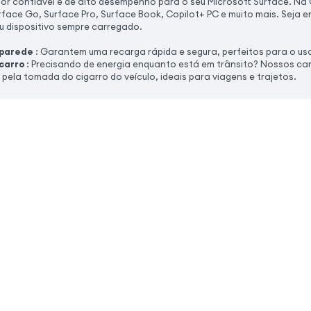
or confiável e de alto desempenho para o seu Microsoft Surface. 
face Go, Surface Pro, Surface Book, Copilot+ PC e muito mais. Seja 
u dispositivo sempre carregado.
 parede
: Garantem uma recarga rápida e segura, perfeitos para o uso
carro
: Precisando de energia enquanto está em trânsito? Nossos car
pela tomada do cigarro do veículo, ideais para viagens e trajetos.