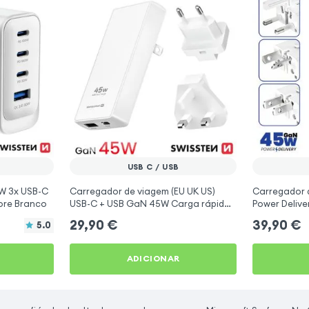
USB C / USB
W 3x USB-C
Carregador de viagem (EU UK US)
Carregador 
ore Branco
USB-C + USB GaN 45W Carga rápida
Power Deliv
PD QC3.0 - Swissten
Internaciona
29,90
€
39,90
€
5.0
Branco
ADICIONAR