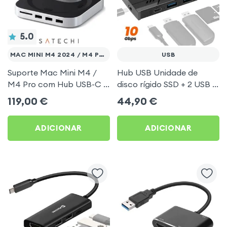
5.0
MAC MINI M4 2024 / M4 PRO 2024
USB
Suporte Mac Mini M4 /
Hub USB Unidade de
M4 Pro com Hub USB-C e
disco rígido SSD + 2 USB +
Compartimento SSD –
leitor de cartões TF / SD
119,00
€
44,90
€
Satechi Prata
Preto LinQ
ADICIONAR
ADICIONAR