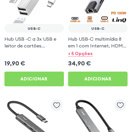
USB-C
USB-C
Hub USB -C a 3x USB e
Hub USB-C multimídia 8
leitor de cartões
em 1 com Internet, HDMI
SD/micro-SD Prateado
4K, dados e
+ 5 Opções
carregamento 100W -
19,90
€
34,90
€
LinQ
ADICIONAR
ADICIONAR