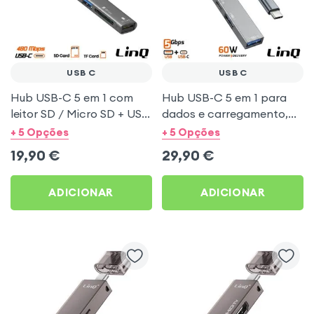
USB C
USB C
Hub USB-C 5 em 1 com
Hub USB-C 5 em 1 para
leitor SD / Micro SD + USB
dados e carregamento,
2.0 - LinQ
USB e tipo C Power
+ 5 Opções
+ 5 Opções
Delivery 60W - LinQ
19,90
€
29,90
€
ADICIONAR
ADICIONAR