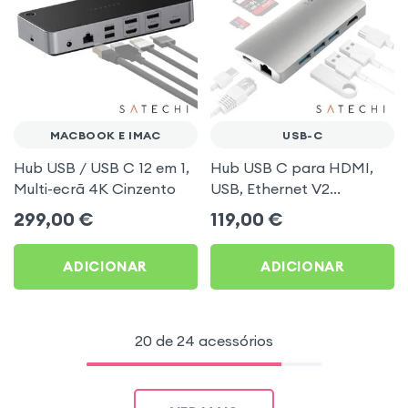
MACBOOK E IMAC
USB-C
Hub USB / USB C 12 em 1,
Hub USB C para HDMI,
Multi-ecrã 4K Cinzento
USB, Ethernet V2
Prateado
299,00
€
119,00
€
ADICIONAR
ADICIONAR
20 de 24 acessórios