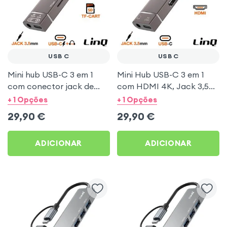
USB C
USB C
Mini hub USB-C 3 em 1
Mini Hub USB-C 3 em 1
com conector jack de
com HDMI 4K, Jack 3,5
áudio de 3,5 mm, Micro SD
mm e Carregamento PD
+ 1 Opções
+ 1 Opções
e carregamento PD 100W
100W - LinQ
29,90
€
29,90
€
- LinQ
ADICIONAR
ADICIONAR