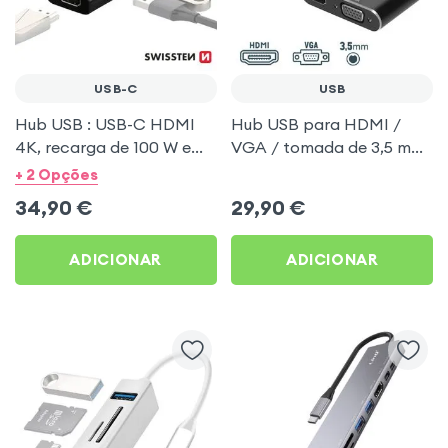
USB-C
USB
Hub USB : USB-C HDMI
Hub USB para HDMI /
4K, recarga de 100 W e
VGA / tomada de 3,5 mm
USB Preto Swissten
Preto
+ 2 Opções
34,90
€
29,90
€
ADICIONAR
ADICIONAR