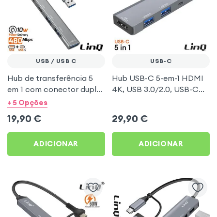
USB / USB C
USB-C
Hub de transferência 5
Hub USB-C 5-em-1 HDMI
em 1 com conector duplo
4K, USB 3.0/2.0, USB-C
USB-C e USB ultra slim -
PD 100W LinQ Cinza
+ 5 Opções
LinQ Prata
19,90
€
29,90
€
ADICIONAR
ADICIONAR