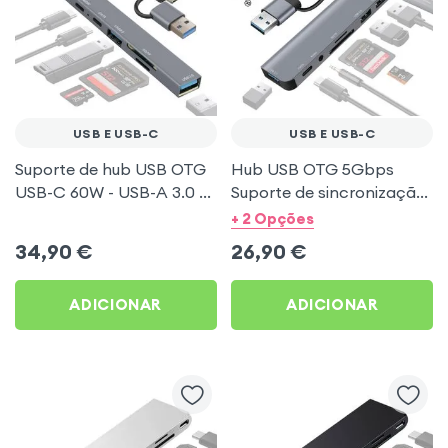
USB E USB-C
USB E USB-C
Suporte de hub USB OTG
Hub USB OTG 5Gbps
USB-C 60W - USB-A 3.0 5
Suporte de sincronização
Gbps + leitor de cartões
+ Leitor SD/TF e ficha de
+ 2 Opções
SD/TF Cinzento LinQ
3,5 mm Cinzento LinQ
34,90
€
26,90
€
ADICIONAR
ADICIONAR