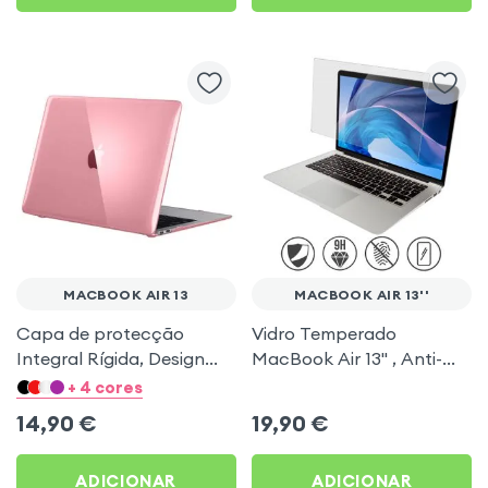
MACBOOK AIR 13
MACBOOK AIR 13''
Capa de protecção
Vidro Temperado
Integral Rígida, Design
MacBook Air 13'' , Anti-
Transparente - Rosa para
riscos e Anti-explosão
+ 4 cores
MacBook Air 13 2020 /
com dureza 9H -
14,90
€
19,90
€
2019 / 2018
transparente
ADICIONAR
ADICIONAR