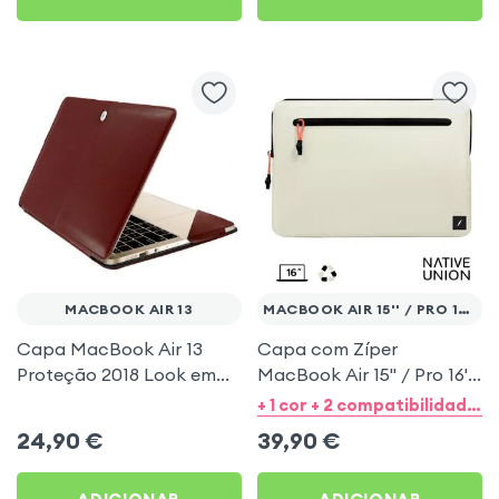
MACBOOK AIR 13
MACBOOK AIR 15'' / PRO 16''
Capa MacBook Air 13
Capa com Zíper
Proteção 2018 Look em
MacBook Air 15'' / Pro 16''
pele, Coleção Vintage
Native Union Ultralight
+ 1 cor + 2 compatibilidades de categorias
Castanho
Creme
24,90
€
39,90
€