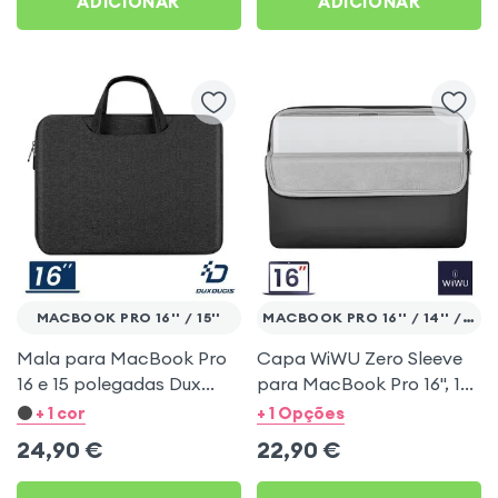
ADICIONAR
ADICIONAR
MACBOOK PRO 16'' / 15''
MACBOOK PRO 16'' / 14'' / 13''
Mala para MacBook Pro
Capa WiWU Zero Sleeve
16 e 15 polegadas Dux
para MacBook Pro 16'', 14''
Ducis – Preto
e 13'' – Ultrafina, forro
+ 1 cor
+ 1 Opções
anti-riscos – Preta
24,90
€
22,90
€