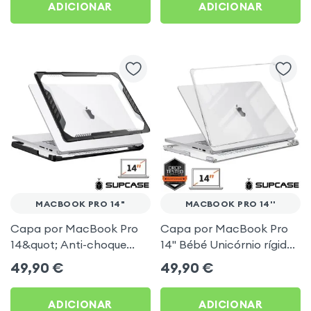
ADICIONAR
ADICIONAR
MACBOOK PRO 14"
MACBOOK PRO 14''
Capa por MacBook Pro
Capa por MacBook Pro
14&quot; Anti-choque
14'' Bébé Unicórnio rígido
Anti-aquecimento
à prova de choque
49,90
€
49,90
€
Supcase
Supcase
ADICIONAR
ADICIONAR