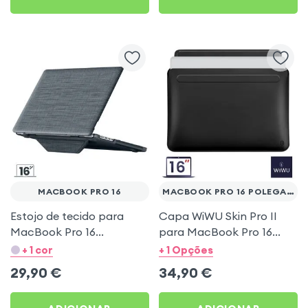
MACBOOK PRO 16
MACBOOK PRO 16 POLEGADAS
Estojo de tecido para
Capa WiWU Skin Pro II
MacBook Pro 16
para MacBook Pro 16
polegadas – Cinza escuro
polegadas – Similpele
+ 1 cor
+ 1 Opções
impermeável ultrafina –
29,90
€
34,90
€
Preto