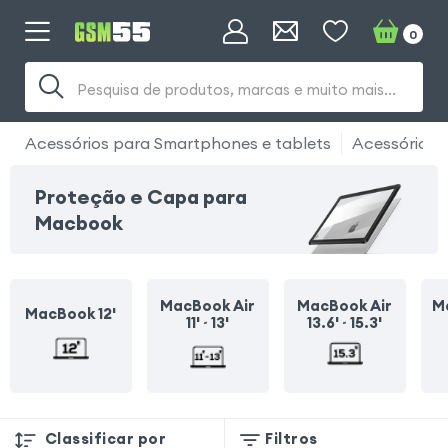
0
Pesquisa de produtos, marcas e muito mais...
Acessórios para Smartphones e tablets
Acessório 
Proteção e Capa para
Macbook
MacBook Air
MacBook Air
M
MacBook 12'
11' ~ 13'
13.6' ~ 15.3'
Classificar por
Filtros