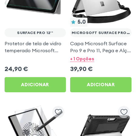
5.0
SURFACE PRO 12''
MICROSOFT SURFACE PRO 9 E 11
Protetor de tela de vidro
Capa Microsoft Surface
temperado Microsoft
Pro 9 e Pro 11, Pega e Alça
Surface Pro 12'' -
de Ombro, Série Handy -
+ 1 Opções
Antiexplosão, bordas em
Preto
24,90
€
39,90
€
arco
ADICIONAR
ADICIONAR