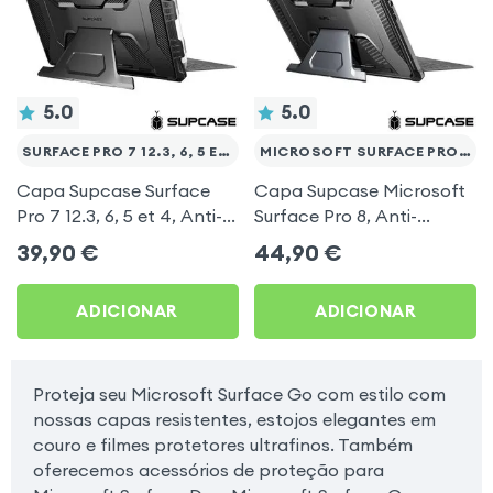
5.0
5.0
SURFACE PRO 7 12.3, 6, 5 ET 4
MICROSOFT SURFACE PRO 8
Capa Supcase Surface
Capa Supcase Microsoft
Pro 7 12.3, 6, 5 et 4, Anti-
Surface Pro 8, Anti-
choque com suporte e
choque com suporte e
39,90
€
44,90
€
Porta stylus, Unicorn
Porta stylus, Unicorn
Beetle Pro - Preto
Beetle Pro - Preto
ADICIONAR
ADICIONAR
Metalizado
Metalizado
Proteja seu Microsoft Surface Go com estilo com
nossas capas resistentes, estojos elegantes em
couro e filmes protetores ultrafinos. Também
oferecemos acessórios de proteção para