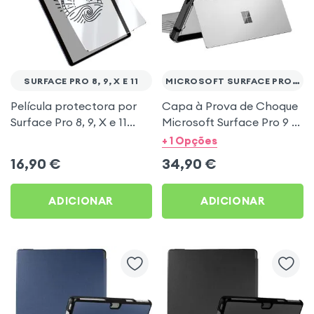
SURFACE PRO 8, 9, X E 11
MICROSOFT SURFACE PRO 9 E 11
Película protectora por
Capa à Prova de Choque
Surface Pro 8, 9, X e 11
Microsoft Surface Pro 9 e
Papel de renderização
Pro 11 Silicone Cantos
+ 1 Opções
flexível Design especial
Bumper, Série Handy -
16,90
€
34,90
€
Preto
ADICIONAR
ADICIONAR