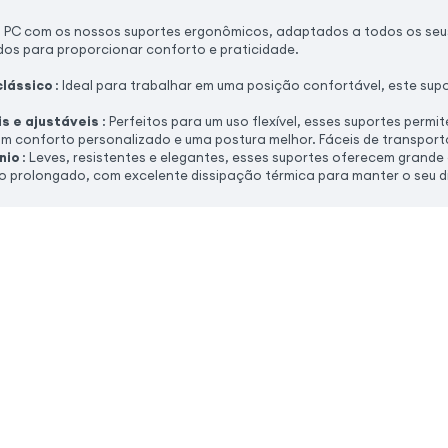
u PC com os nossos suportes ergonômicos, adaptados a todos os se
os para proporcionar conforto e praticidade.
clássico
: Ideal para trabalhar em uma posição confortável, este sup
s e ajustáveis
: Perfeitos para um uso flexível, esses suportes permi
m conforto personalizado e uma postura melhor. Fáceis de transport
nio
: Leves, resistentes e elegantes, esses suportes oferecem grand
o prolongado, com excelente dissipação térmica para manter o seu di