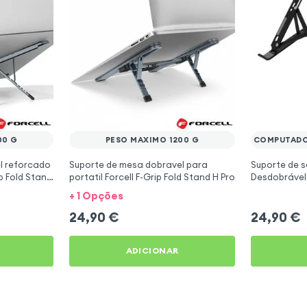
00 G
PESO MAXIMO 1200 G
COMPUTADO
l reforcado
Suporte de mesa dobravel para
Suporte de 
ip Fold Stand
portatil Forcell F-Grip Fold Stand H Pro
Desdobrável 
+ 1 Opções
24,90
€
24,90
€
ADICIONAR