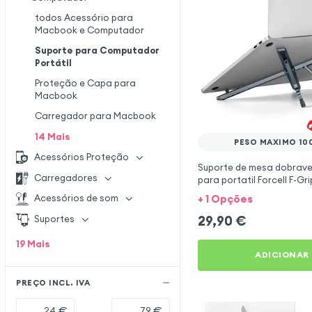
todos Acessório para
Macbook e Computador
Suporte para Computador
Portátil
Proteção e Capa para
Macbook
Carregador para Macbook
14
Mais
PESO MAXIMO 10
Acessórios Proteção
Suporte de mesa dobrave
Carregadores
para portatil Forcell F-Gr
X Pro
+ 1 Opções
Acessórios de som
29,90
€
Suportes
19
Mais
ADICIONAR
PREÇO INCL. IVA
€
€