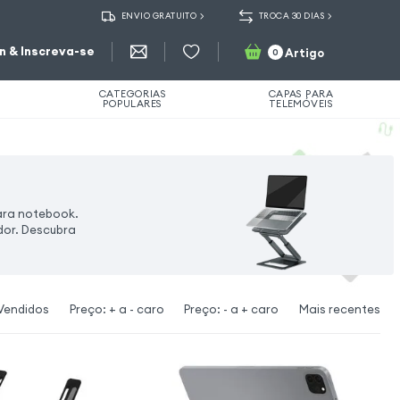
ENVIO GRATUITO
TROCA 30 DIAS
in & Inscreva-se
Artigo
0
CATEGORIAS
CAPAS PARA
POPULARES
TELEMÓVEIS
ara notebook.
dor. Descubra
Vendidos
Preço: + a - caro
Preço: - a + caro
Mais recentes