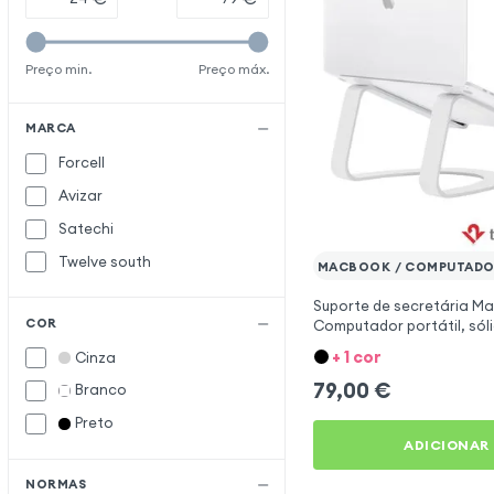
Preço min.
Preço máx.
MARCA
Forcell
Avizar
Satechi
Twelve south
MACBOOK / COMPUTADO
Suporte de secretária M
COR
Computador portátil, sól
robusto, Twelve South Cu
+ 1 cor
Cinza
79,00
€
Branco
Preto
ADICIONAR
NORMAS