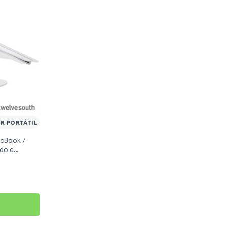
R PORTÁTIL
acBook /
ido e
rve - Branco