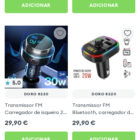
ADICIONAR
ADICIONAR
5.0
DORO 8220
DORO 8220
Transmissor FM
Transmissor FM
Carregador de isqueiro 2x
Bluetooth, carregador de
USB MicroSD 3mk Preto
automóvel USB / USB-C,
29,90
€
29,90
€
para Doro 8220
C4 - Preto para Doro
8220
ADICIONAR
ADICIONAR