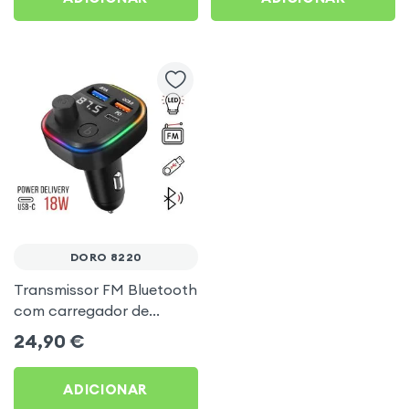
DORO 8220
Transmissor FM Bluetooth
com carregador de
isqueiro USB / USB-C, C2 -
24,90
€
Preto para Doro 8220
ADICIONAR