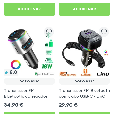
Preto
ADICIONAR
ADICIONAR
5.0
DORO 8220
DORO 8220
Transmissor FM
Transmissor FM Bluetooth
Bluetooth, carregador
com cabo USB-C - LinQ
isqueiro USB / USB-C, Kit
para Doro 8220
34,90
€
29,90
€
mãos livres Multifunção -
4smarts