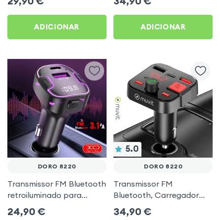
29,90
€
34,90
€
música USB Preto
ADICIONAR
ADICIONAR
5.0
DORO 8220
DORO 8220
Transmissor FM Bluetooth
Transmissor FM
retroiluminado para
Bluetooth, Carregador
automóvel com
para automóvel Muvit
24,90
€
34,90
€
carregamento USB C
Preto para Doro 8220