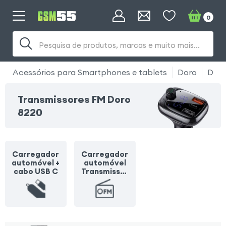
0
Pesquisa de produtos, marcas e muito mais...
Acessórios para Smartphones e tablets
Doro
Doro
Transmissores FM Doro
8220
Carregador
Carregador
automóvel +
automóvel
cabo USB C
Transmissor
FM