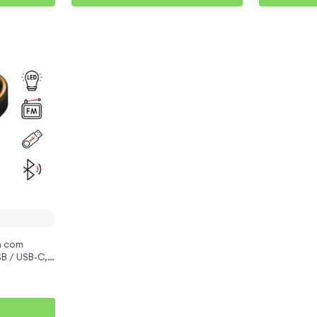
h com
SB / USB-C,