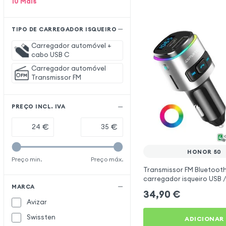
10
Mais
TIPO DE CARREGADOR ISQUEIRO
Carregador automóvel +
cabo USB C
Carregador automóvel
Transmissor FM
PREÇO INCL. IVA
€
€
HONOR 50
Preço min.
Preço máx.
Transmissor FM Bluetooth
carregador isqueiro USB /
MARCA
mãos livres Multifunção 
34,90
€
Avizar
Swissten
ADICIONAR