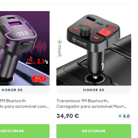
HONOR 50
HONOR 50
 FM Bluetooth
Transmissor FM Bluetooth,
ado para automóvel com
Carregador para automóvel Muvit
o USB C Preto
Preto para Honor 50
34,90
€
5.0
ADICIONAR
ADICIONAR