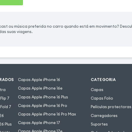
dcast ou música preferida no carro quando está em movimento? Desc
das suas viagens.
URADOS
Capas Apple iPhone 16
CATEGORIA
Capas Apple iPhone 16e
tra
Capas
Capas Apple iPhone 16 Plus
lip 7
Capas Folio
Capas Apple iPhone 16 Pro
Fold 7
Películas protectoras
Capas Apple iPhone 16 Pro Max
26
Carregadores
Capas Apple iPhone 17
6 Plus
Suportes
Capas Apple iPhone 17e