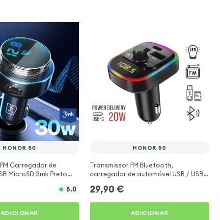
HONOR 50
HONOR 50
 FM Carregador de
Transmissor FM Bluetooth,
USB MicroSD 3mk Preto
carregador de automóvel USB / USB-
50
C, C4 - Preto para Honor 50
29,90
€
5.0
ADICIONAR
ADICIONAR