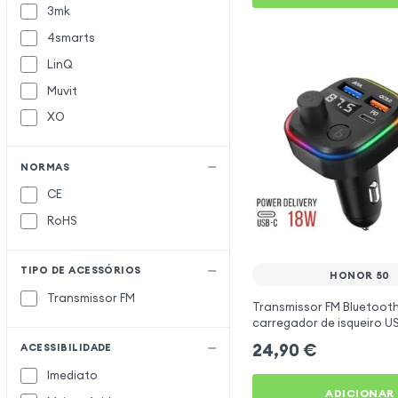
3mk
4smarts
LinQ
Muvit
XO
NORMAS
CE
RoHS
TIPO DE ACESSÓRIOS
HONOR 50
Transmissor FM
Transmissor FM Bluetoot
carregador de isqueiro U
C2 - Preto para Honor 50
24,90
€
ACESSIBILIDADE
Imediato
ADICIONAR