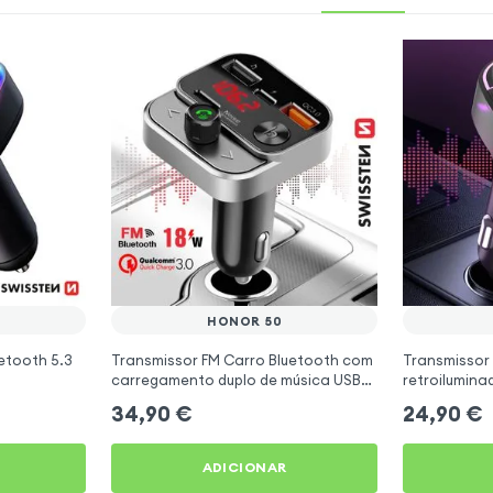
HONOR 50
etooth 5.3
Transmissor FM Carro Bluetooth com
Transmissor
carregamento duplo de música USB
retroilumin
Preto
carregament
34,90
€
24,90
€
ADICIONAR