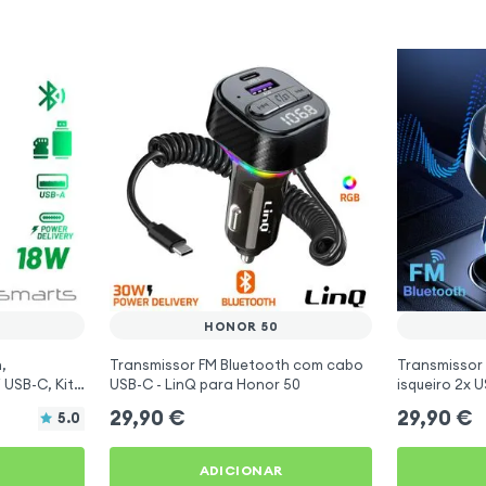
HONOR 50
,
Transmissor FM Bluetooth com cabo
Transmissor
 USB-C, Kit
USB-C - LinQ para Honor 50
isqueiro 2x 
- 4smarts
para Honor 
29,90
€
29,90
€
5.0
ADICIONAR