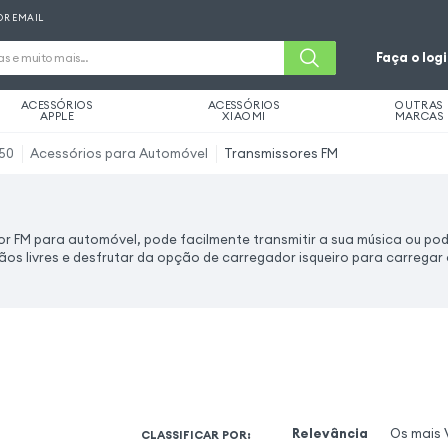
OR EMAIL
Faça o log
ACESSÓRIOS
ACESSÓRIOS
OUTRAS
APPLE
XIAOMI
MARCAS
50
Acessórios para Automóvel
Transmissores FM
 FM para automóvel, pode facilmente transmitir a sua música ou pod
ãos livres e desfrutar da opção de carregador isqueiro para carregar o
Relevância
Os mais 
CLASSIFICAR POR
: