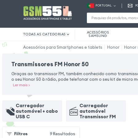
PORTUGAL
P
ACESSÓRIOS
TODAS AS CATEGORIAS
SAMSUNG
Acessórios para Smartphones e tablets
Honor
Honor 
Transmissores FM Honor 50
Graças ao transmissor FM, também conhecido como transmissor
o seu Honor 50 à rádio, pode telefonar com o seu kit de micro m
Ler mais
>
Carregador
Carregador
automóvel + cabo
automóvel
USB C
Transmissor FM
Filtros
9
Resultados