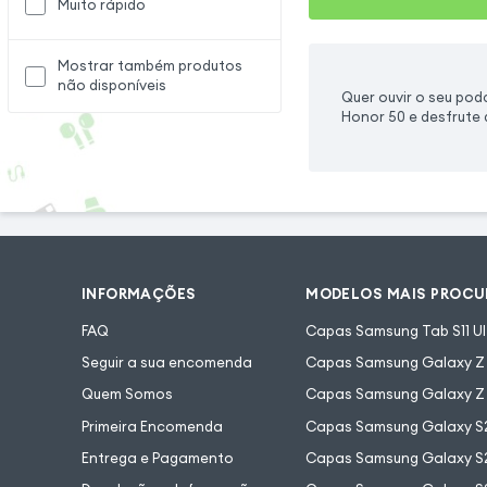
Muito rápido
Mostrar também produtos
não disponíveis
Quer ouvir o seu po
Honor 50 e desfrute 
INFORMAÇÕES
MODELOS MAIS PROC
FAQ
Capas Samsung Tab S11 Ul
Seguir a sua encomenda
Capas Samsung Galaxy Z F
Quem Somos
Capas Samsung Galaxy Z 
Primeira Encomenda
Capas Samsung Galaxy S
Entrega e Pagamento
Capas Samsung Galaxy S2