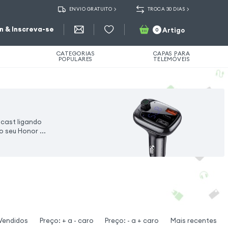
ENVIO GRATUITO
TROCA 30 DIAS
in & Inscreva-se
Artigo
0
CATEGORIAS
CAPAS PARA
POPULARES
TELEMÓVEIS
cast ligando
 seu Honor ...
Vendidos
Preço: + a - caro
Preço: - a + caro
Mais recentes