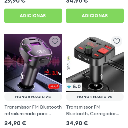
29,90
€
34,90
€
música USB Preto
ADICIONAR
ADICIONAR
5.0
HONOR MAGIC VS
HONOR MAGIC VS
Transmissor FM Bluetooth
Transmissor FM
retroiluminado para
Bluetooth, Carregador
automóvel com
para automóvel Muvit
24,90
€
34,90
€
carregamento USB C
Preto para Honor Magic