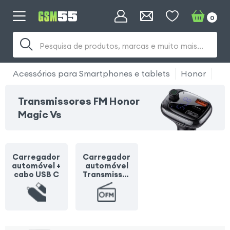
0
Pesquisa de produtos, marcas e muito mais...
Acessórios para Smartphones e tablets
Honor
Hon
Transmissores FM Honor
Magic Vs
Carregador
Carregador
automóvel +
automóvel
cabo USB C
Transmissor
FM