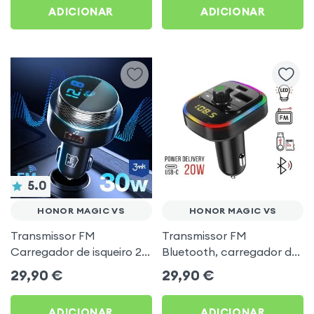
ADICIONAR
ADICIONAR
5.0
HONOR MAGIC VS
HONOR MAGIC VS
Transmissor FM
Transmissor FM
Carregador de isqueiro 2x
Bluetooth, carregador de
USB MicroSD 3mk Preto
automóvel USB / USB-C,
29,90
€
29,90
€
para Honor Magic Vs
C4 - Preto para Honor
Magic Vs
ADICIONAR
ADICIONAR