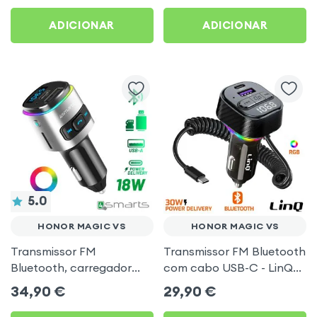
Preto
Vs
ADICIONAR
ADICIONAR
5.0
HONOR MAGIC VS
HONOR MAGIC VS
Transmissor FM
Transmissor FM Bluetooth
Bluetooth, carregador
com cabo USB-C - LinQ
isqueiro USB / USB-C, Kit
para Honor Magic Vs
34,90
€
29,90
€
mãos livres Multifunção -
4smarts