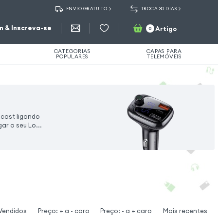
ENVIO GRATUITO
TROCA 30 DIAS
in & Inscreva-se
Artigo
0
CATEGORIAS
CAPAS PARA
POPULARES
TELEMÓVEIS
cast ligando
ar o seu Lo...
Vendidos
Preço: + a - caro
Preço: - a + caro
Mais recentes