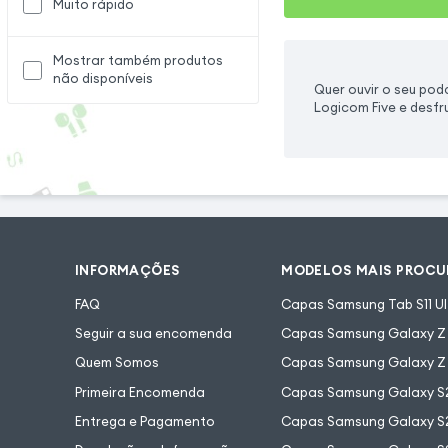
Muito rápido
Mostrar também produtos
não disponíveis
Quer ouvir o seu po
Logicom Five e desfr
INFORMAÇÕES
MODELOS MAIS PROC
FAQ
Capas Samsung Tab S11 Ul
Seguir a sua encomenda
Capas Samsung Galaxy Z F
Quem Somos
Capas Samsung Galaxy Z 
Primeira Encomenda
Capas Samsung Galaxy S
Entrega e Pagamento
Capas Samsung Galaxy S2