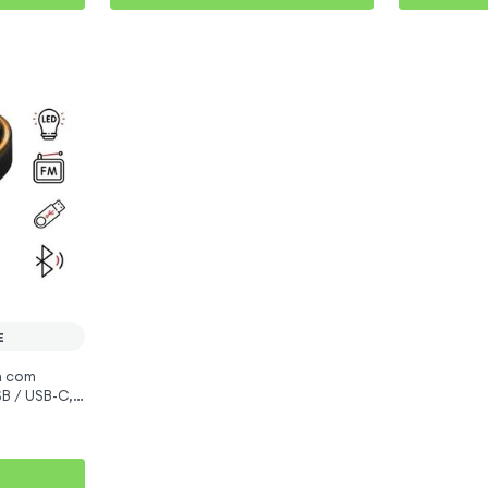
E
h com
SB / USB-C,
ive