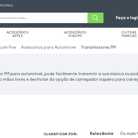
OR EMAIL
Faça o log
ACESSÓRIOS
ACESSÓRIOS
OUTRAS
APPLE
XIAOMI
MARCAS
com Five
Acessórios para Automóvel
Transmissores FM
 FM para automóvel, pode facilmente transmitir a sua música ou pod
ro mãos livres e desfrutar da opção de carregador isqueiro para carreg
Relevância
Os mais 
CLASSIFICAR POR
: