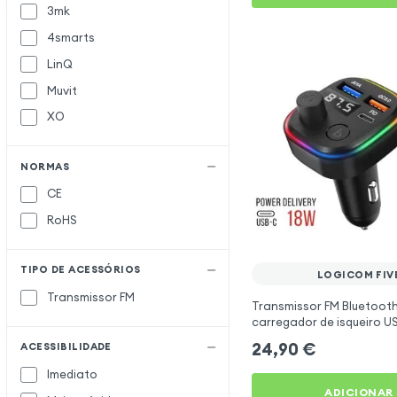
3mk
4smarts
LinQ
Muvit
XO
NORMAS
CE
RoHS
TIPO DE ACESSÓRIOS
LOGICOM FIV
Transmissor FM
Transmissor FM Bluetoot
carregador de isqueiro U
C2 - Preto para Logicom F
24,90
€
ACESSIBILIDADE
Imediato
ADICIONAR