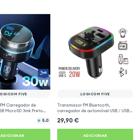
OGICOM FIVE
LOGICOM FIVE
 FM Carregador de
Transmissor FM Bluetooth,
USB MicroSD 3mk Preto
carregador de automóvel USB / USB-
 Five
C, C4 - Preto para Logicom Five
29,90
€
5.0
ADICIONAR
ADICIONAR