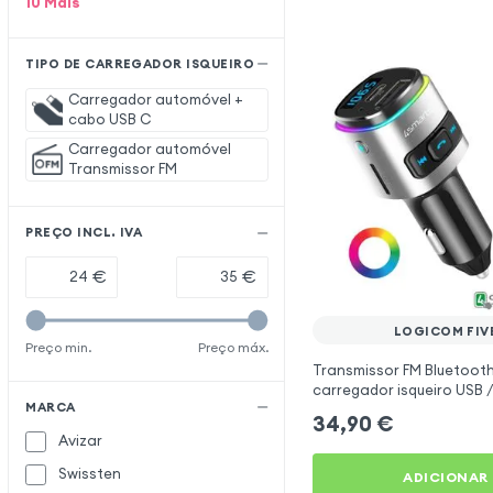
10
Mais
TIPO DE CARREGADOR ISQUEIRO
Carregador automóvel +
cabo USB C
Carregador automóvel
Transmissor FM
PREÇO INCL. IVA
€
€
LOGICOM FIV
Preço min.
Preço máx.
Transmissor FM Bluetooth
carregador isqueiro USB /
MARCA
mãos livres Multifunção 
34,90
€
Avizar
Swissten
ADICIONAR