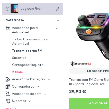
Logicom Five
CATEGORIA
Acessórios para
Automóvel
todos Acessórios para
Automóvel
Transmissores FM
Suportes
Carregador Isqueiro
LOGICOM FIV
2
Mais
Acessórios Proteção
Transmissor FM Carro Blu
RGB para Logicom Five
Carregadores
29,90
€
Acessórios de som
Suportes
ADICIONAR