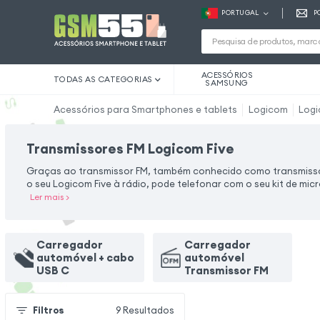
PORTUGAL
P
ACESSÓRIOS
TODAS AS CATEGORIAS
SAMSUNG
Acessórios para Smartphones e tablets
Logicom
Logi
Transmissores FM Logicom Five
Graças ao transmissor FM, também conhecido como transmissor
o seu Logicom Five à rádio, pode telefonar com o seu kit de mic
Ler mais
>
Carregador
Carregador
automóvel + cabo
automóvel
USB C
Transmissor FM
Filtros
9
Resultados