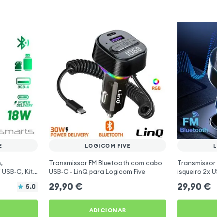
E
LOGICOM FIVE
L
,
Transmissor FM Bluetooth com cabo
Transmissor
 USB-C, Kit
USB-C - LinQ para Logicom Five
isqueiro 2x 
- 4smarts
para Logicom
29,90
€
29,90
€
5.0
ADICIONAR