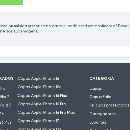
dcast ou música preferida no carro quando está em movimento? Desc
ute das suas viagens.
URADOS
Capas Apple iPhone 16
CATEGORIA
Capas Apple iPhone 16e
tra
Capas
Capas Apple iPhone 16 Plus
lip 7
Capas Folio
Capas Apple iPhone 16 Pro
Fold 7
Películas protectoras
Capas Apple iPhone 16 Pro Max
26
Carregadores
Capas Apple iPhone 17
6 Plus
Suportes
Capas Apple iPhone 17e