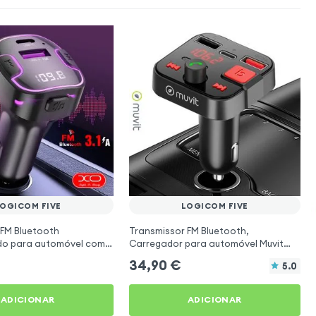
OGICOM FIVE
LOGICOM FIVE
 FM Bluetooth
Transmissor FM Bluetooth,
ado para automóvel com
Carregador para automóvel Muvit
o USB C Preto
Preto para Logicom Five
34,90
€
5.0
ADICIONAR
ADICIONAR