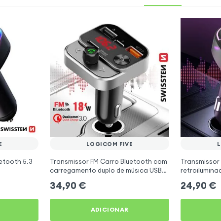
E
LOGICOM FIVE
L
etooth 5.3
Transmissor FM Carro Bluetooth com
Transmissor
carregamento duplo de música USB
retroilumin
Preto
carregament
34,90
€
24,90
€
ADICIONAR