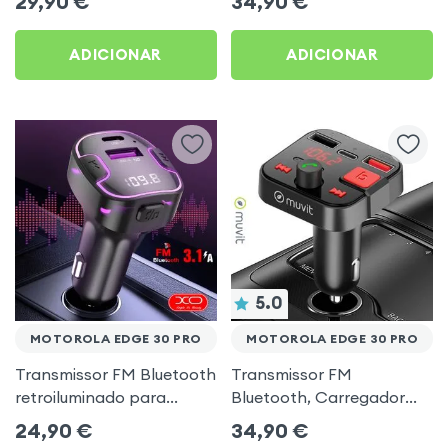
29,90
€
34,90
€
música USB Preto
ADICIONAR
ADICIONAR
5.0
MOTOROLA EDGE 30 PRO
MOTOROLA EDGE 30 PRO
Transmissor FM Bluetooth
Transmissor FM
retroiluminado para
Bluetooth, Carregador
automóvel com
para automóvel Muvit
24,90
€
34,90
€
carregamento USB C
Preto para Motorola Edge