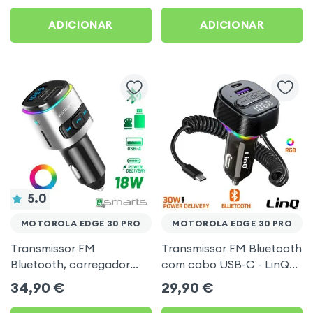
Preto
30 Pro
ADICIONAR
ADICIONAR
5.0
MOTOROLA EDGE 30 PRO
MOTOROLA EDGE 30 PRO
Transmissor FM
Transmissor FM Bluetooth
Bluetooth, carregador
com cabo USB-C - LinQ
isqueiro USB / USB-C, Kit
para Motorola Edge 30
34,90
€
29,90
€
mãos livres Multifunção -
Pro
4smarts