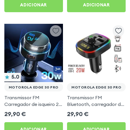
ADICIONAR
ADICIONAR
5.0
MOTOROLA EDGE 30 PRO
MOTOROLA EDGE 30 PRO
Transmissor FM
Transmissor FM
Carregador de isqueiro 2x
Bluetooth, carregador de
USB MicroSD 3mk Preto
automóvel USB / USB-C,
29,90
€
29,90
€
para Motorola Edge 30
C4 - Preto para Motorola
Pro
Edge 30 Pro
ADICIONAR
ADICIONAR