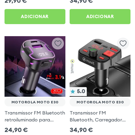
29,90
€
34,90
€
música USB Preto
ADICIONAR
ADICIONAR
5.0
MOTOROLA MOTO E30
MOTOROLA MOTO E30
Transmissor FM Bluetooth
Transmissor FM
retroiluminado para
Bluetooth, Carregador
automóvel com
para automóvel Muvit
24,90
€
34,90
€
carregamento USB C
Preto para Motorola