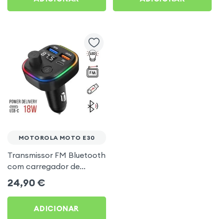
MOTOROLA MOTO E30
Transmissor FM Bluetooth
com carregador de
isqueiro USB / USB-C, C2 -
24,90
€
Preto para Motorola
Moto E30
ADICIONAR