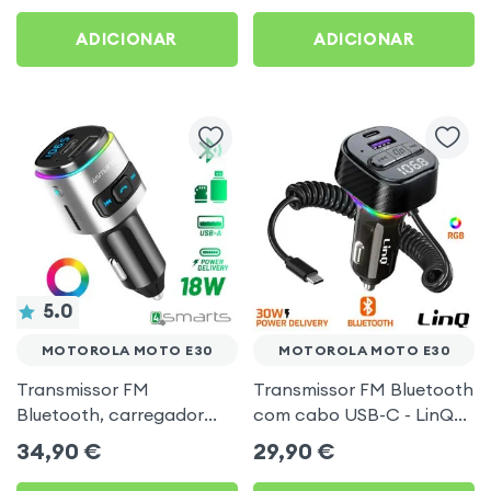
Preto
Moto E30
ADICIONAR
ADICIONAR
5.0
MOTOROLA MOTO E30
MOTOROLA MOTO E30
Transmissor FM
Transmissor FM Bluetooth
Bluetooth, carregador
com cabo USB-C - LinQ
isqueiro USB / USB-C, Kit
para Motorola Moto E30
34,90
€
29,90
€
mãos livres Multifunção -
4smarts