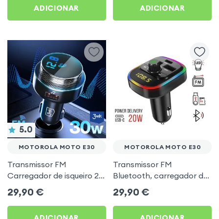
ADICIONAR
ADICIONAR
5.0
MOTOROLA MOTO E30
MOTOROLA MOTO E30
Transmissor FM
Transmissor FM
Carregador de isqueiro 2x
Bluetooth, carregador de
USB MicroSD 3mk Preto
automóvel USB / USB-C,
29,90
€
29,90
€
para Motorola Moto E30
C4 - Preto para Motorola
Moto E30
ADICIONAR
ADICIONAR