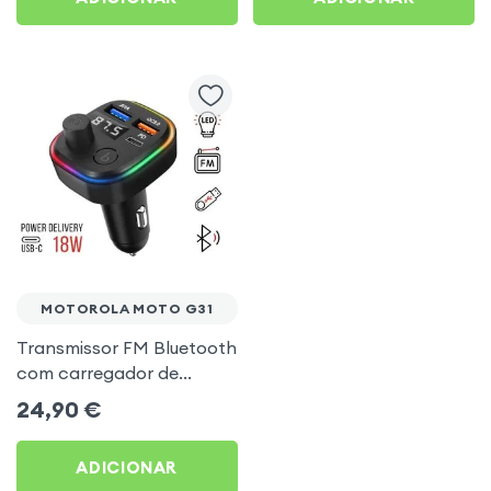
MOTOROLA MOTO G31
Transmissor FM Bluetooth
com carregador de
isqueiro USB / USB-C, C2 -
24,90
€
Preto para Motorola
Moto G31
ADICIONAR