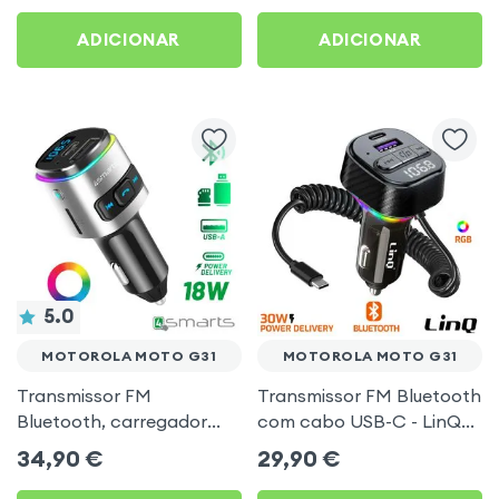
Preto
Moto G31
ADICIONAR
ADICIONAR
5.0
MOTOROLA MOTO G31
MOTOROLA MOTO G31
Transmissor FM
Transmissor FM Bluetooth
Bluetooth, carregador
com cabo USB-C - LinQ
isqueiro USB / USB-C, Kit
para Motorola Moto G31
34,90
€
29,90
€
mãos livres Multifunção -
4smarts