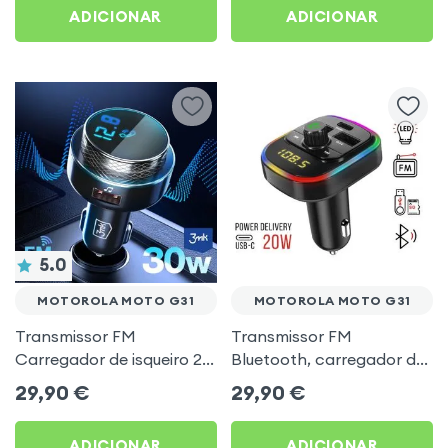
ADICIONAR
ADICIONAR
5.0
MOTOROLA MOTO G31
MOTOROLA MOTO G31
Transmissor FM
Transmissor FM
Carregador de isqueiro 2x
Bluetooth, carregador de
USB MicroSD 3mk Preto
automóvel USB / USB-C,
29,90
€
29,90
€
para Motorola Moto G31
C4 - Preto para Motorola
Moto G31
ADICIONAR
ADICIONAR