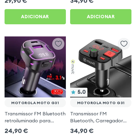
29,90
€
34,90
€
música USB Preto
ADICIONAR
ADICIONAR
5.0
MOTOROLA MOTO G31
MOTOROLA MOTO G31
Transmissor FM Bluetooth
Transmissor FM
retroiluminado para
Bluetooth, Carregador
automóvel com
para automóvel Muvit
24,90
€
34,90
€
carregamento USB C
Preto para Motorola