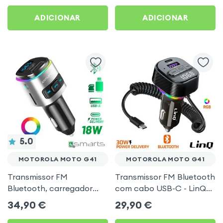
Preto
Moto G41
ADICIONAR
ADICIONAR
5.0
MOTOROLA MOTO G41
MOTOROLA MOTO G41
Transmissor FM
Transmissor FM Bluetooth
Bluetooth, carregador
com cabo USB-C - LinQ
isqueiro USB / USB-C, Kit
para Motorola Moto G41
34,90
€
29,90
€
mãos livres Multifunção -
4smarts