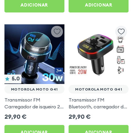
ADICIONAR
ADICIONAR
5.0
MOTOROLA MOTO G41
MOTOROLA MOTO G41
Transmissor FM
Transmissor FM
Carregador de isqueiro 2x
Bluetooth, carregador de
USB MicroSD 3mk Preto
automóvel USB / USB-C,
29,90
€
29,90
€
para Motorola Moto G41
C4 - Preto para Motorola
Moto G41
ADICIONAR
ADICIONAR