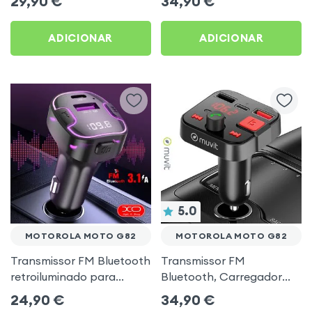
29,90
€
34,90
€
música USB Preto
ADICIONAR
ADICIONAR
5.0
MOTOROLA MOTO G82
MOTOROLA MOTO G82
Transmissor FM Bluetooth
Transmissor FM
retroiluminado para
Bluetooth, Carregador
automóvel com
para automóvel Muvit
24,90
€
34,90
€
carregamento USB C
Preto para Motorola