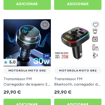
ADICIONAR
ADICIONAR
5.0
MOTOROLA MOTO G82
MOTOROLA MOTO G82
Transmissor FM
Transmissor FM
Carregador de isqueiro 2x
Bluetooth, carregador de
USB MicroSD 3mk Preto
automóvel USB / USB-C,
29,90
€
29,90
€
para Motorola Moto G82
C4 - Preto para Motorola
Moto G82
ADICIONAR
ADICIONAR