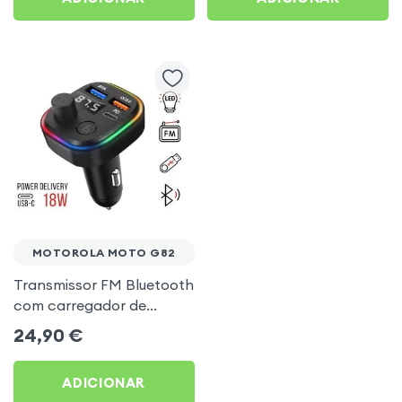
MOTOROLA MOTO G82
Transmissor FM Bluetooth
com carregador de
isqueiro USB / USB-C, C2 -
24,90
€
Preto para Motorola
Moto G82
ADICIONAR