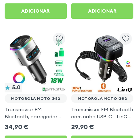
Preto
Moto G82
ADICIONAR
ADICIONAR
5.0
MOTOROLA MOTO G82
MOTOROLA MOTO G82
Transmissor FM
Transmissor FM Bluetooth
Bluetooth, carregador
com cabo USB-C - LinQ
isqueiro USB / USB-C, Kit
para Motorola Moto G82
34,90
€
29,90
€
mãos livres Multifunção -
4smarts