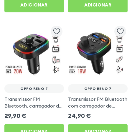
ADICIONAR
ADICIONAR
OPPO RENO 7
OPPO RENO 7
Transmissor FM
Transmissor FM Bluetooth
Bluetooth, carregador de
com carregador de
automóvel USB / USB-C,
isqueiro USB / USB-C, C2 -
29,90
€
24,90
€
C4 - Preto para Oppo
Preto para Oppo Reno 7
Reno 7
ADICIONAR
ADICIONAR