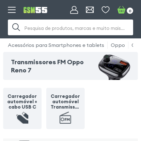
0
Pesquisa de produtos, marcas e muito mais...
Acessórios para Smartphones e tablets
Oppo
Opp
Transmissores FM Oppo
Reno 7
Carregador
Carregador
automóvel +
automóvel
cabo USB C
Transmissor
FM