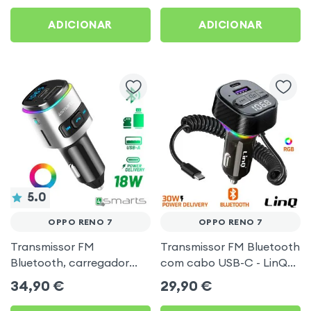
Preto
ADICIONAR
ADICIONAR
5.0
OPPO RENO 7
OPPO RENO 7
Transmissor FM
Transmissor FM Bluetooth
Bluetooth, carregador
com cabo USB-C - LinQ
isqueiro USB / USB-C, Kit
para Oppo Reno 7
34,90
€
29,90
€
mãos livres Multifunção -
4smarts