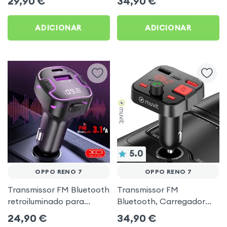
29,90
€
34,90
€
música USB Preto
ADICIONAR
ADICIONAR
5.0
OPPO RENO 7
OPPO RENO 7
Transmissor FM Bluetooth
Transmissor FM
retroiluminado para
Bluetooth, Carregador
automóvel com
para automóvel Muvit
24,90
€
34,90
€
carregamento USB C
Preto para Oppo Reno 7