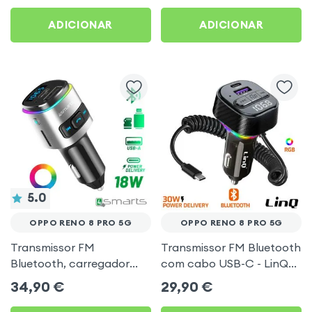
Preto
Pro 5G
ADICIONAR
ADICIONAR
5.0
OPPO RENO 8 PRO 5G
OPPO RENO 8 PRO 5G
Transmissor FM
Transmissor FM Bluetooth
Bluetooth, carregador
com cabo USB-C - LinQ
isqueiro USB / USB-C, Kit
para Oppo Reno 8 Pro 5G
34,90
€
29,90
€
mãos livres Multifunção -
4smarts