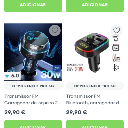
ADICIONAR
ADICIONAR
5.0
OPPO RENO 8 PRO 5G
OPPO RENO 8 PRO 5G
Transmissor FM
Transmissor FM
Carregador de isqueiro 2x
Bluetooth, carregador de
USB MicroSD 3mk Preto
automóvel USB / USB-C,
29,90
€
29,90
€
para Oppo Reno 8 Pro 5G
C4 - Preto para Oppo
Reno 8 Pro 5G
ADICIONAR
ADICIONAR