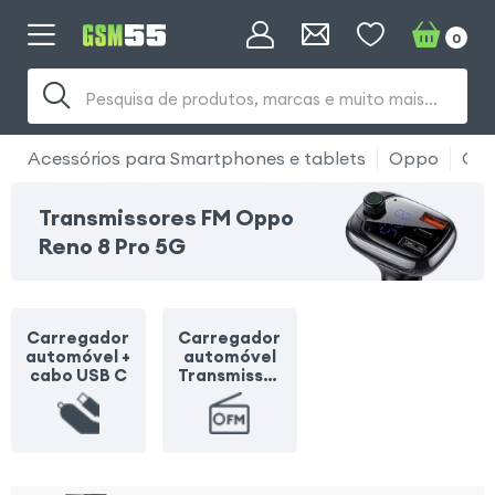
0
Pesquisa de produtos, marcas e muito mais...
Acessórios para Smartphones e tablets
Oppo
Opp
Transmissores FM Oppo
Reno 8 Pro 5G
Carregador
Carregador
automóvel +
automóvel
cabo USB C
Transmissor
FM