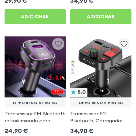
29,90
€
34,90
€
música USB Preto
ADICIONAR
ADICIONAR
5.0
OPPO RENO 8 PRO 5G
OPPO RENO 8 PRO 5G
Transmissor FM Bluetooth
Transmissor FM
retroiluminado para
Bluetooth, Carregador
automóvel com
para automóvel Muvit
24,90
€
34,90
€
carregamento USB C
Preto para Oppo Reno 8