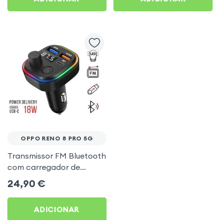
OPPO RENO 8 PRO 5G
Transmissor FM Bluetooth
com carregador de
isqueiro USB / USB-C, C2 -
24,90
€
Preto para Oppo Reno 8
Pro 5G
ADICIONAR