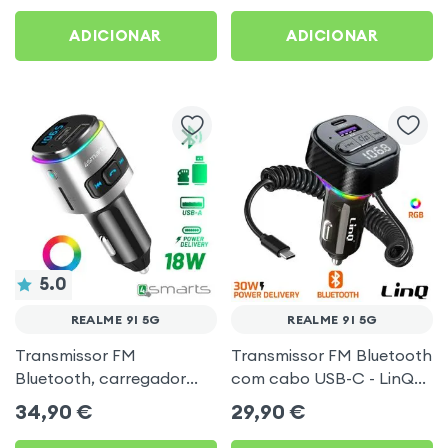
Preto
ADICIONAR
ADICIONAR
5.0
REALME 9I 5G
REALME 9I 5G
Transmissor FM
Transmissor FM Bluetooth
Bluetooth, carregador
com cabo USB-C - LinQ
isqueiro USB / USB-C, Kit
para Realme 9i 5G
34,90
€
29,90
€
mãos livres Multifunção -
4smarts