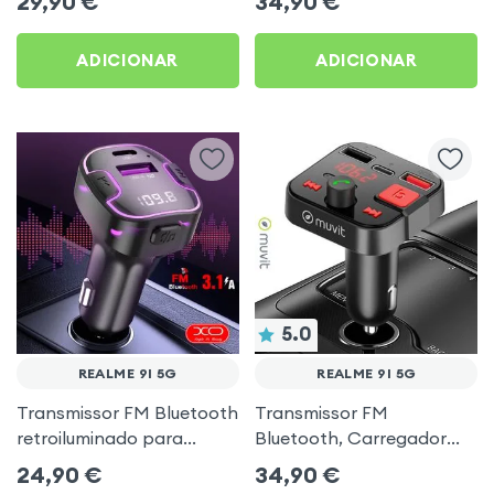
29,90
€
34,90
€
música USB Preto
ADICIONAR
ADICIONAR
5.0
REALME 9I 5G
REALME 9I 5G
Transmissor FM Bluetooth
Transmissor FM
retroiluminado para
Bluetooth, Carregador
automóvel com
para automóvel Muvit
24,90
€
34,90
€
carregamento USB C
Preto para Realme 9i 5G