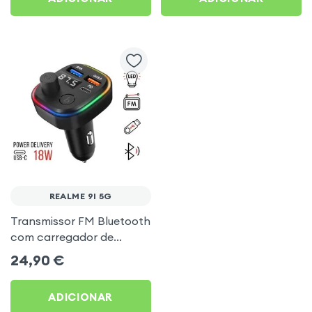
REALME 9I 5G
Transmissor FM Bluetooth
com carregador de
isqueiro USB / USB-C, C2 -
24,90
€
Preto para Realme 9i 5G
ADICIONAR