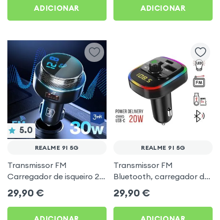
ADICIONAR
ADICIONAR
5.0
REALME 9I 5G
REALME 9I 5G
Transmissor FM
Transmissor FM
Carregador de isqueiro 2x
Bluetooth, carregador de
USB MicroSD 3mk Preto
automóvel USB / USB-C,
29,90
€
29,90
€
para Realme 9i 5G
C4 - Preto para Realme 9i
5G
ADICIONAR
ADICIONAR