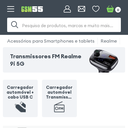
0
Pesquisa de produtos, marcas e muito mais...
Acessórios para Smartphones e tablets
Realme
Re
Transmissores FM Realme
9i 5G
Carregador
Carregador
automóvel +
automóvel
cabo USB C
Transmissor
FM