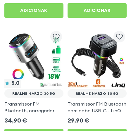
Preto
30 5G
ADICIONAR
ADICIONAR
5.0
REALME NARZO 30 5G
REALME NARZO 30 5G
Transmissor FM
Transmissor FM Bluetooth
Bluetooth, carregador
com cabo USB-C - LinQ
isqueiro USB / USB-C, Kit
para Realme Narzo 30 5G
34,90
€
29,90
€
mãos livres Multifunção -
4smarts