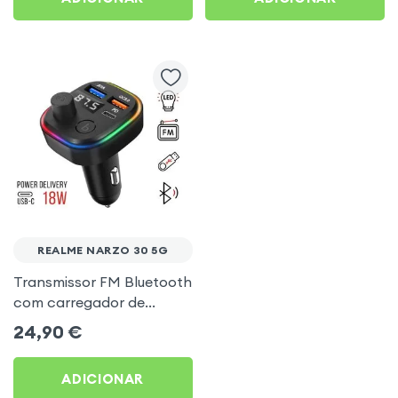
REALME NARZO 30 5G
Transmissor FM Bluetooth
com carregador de
isqueiro USB / USB-C, C2 -
24,90
€
Preto para Realme Narzo
30 5G
ADICIONAR