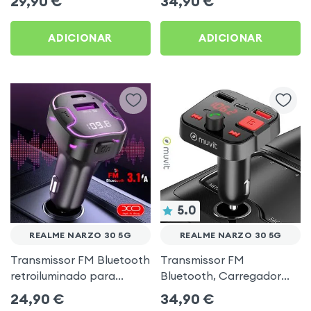
29,90
€
34,90
€
música USB Preto
ADICIONAR
ADICIONAR
5.0
REALME NARZO 30 5G
REALME NARZO 30 5G
Transmissor FM Bluetooth
Transmissor FM
retroiluminado para
Bluetooth, Carregador
automóvel com
para automóvel Muvit
24,90
€
34,90
€
carregamento USB C
Preto para Realme Narzo