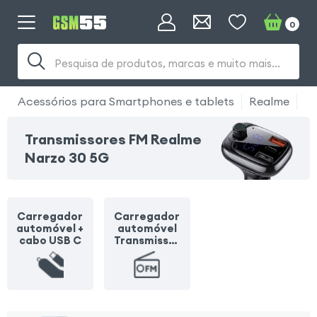
0
Pesquisa de produtos, marcas e muito mais...
Acessórios para Smartphones e tablets
Realme
Re
Transmissores FM Realme
Narzo 30 5G
Carregador
Carregador
automóvel +
automóvel
cabo USB C
Transmissor
FM