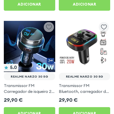
ADICIONAR
ADICIONAR
5.0
REALME NARZO 30 5G
REALME NARZO 30 5G
Transmissor FM
Transmissor FM
Carregador de isqueiro 2x
Bluetooth, carregador de
USB MicroSD 3mk Preto
automóvel USB / USB-C,
29,90
€
29,90
€
para Realme Narzo 30 5G
C4 - Preto para Realme
Narzo 30 5G
ADICIONAR
ADICIONAR