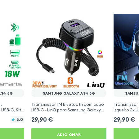
A34 5G
SAMSUNG GALAXY A34 5G
SAMSU
,
Transmissor FM Bluetooth com cabo
Transmissor
 USB-C, Kit
USB-C - LinQ para Samsung Galaxy
isqueiro 2x 
- 4smarts
A34 5G
para Samsun
29,90
€
29,90
€
5.0
ADICIONAR