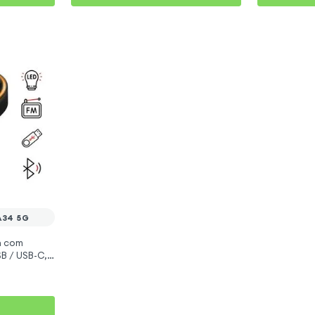
A34 5G
h com
SB / USB-C,
 Galaxy A34