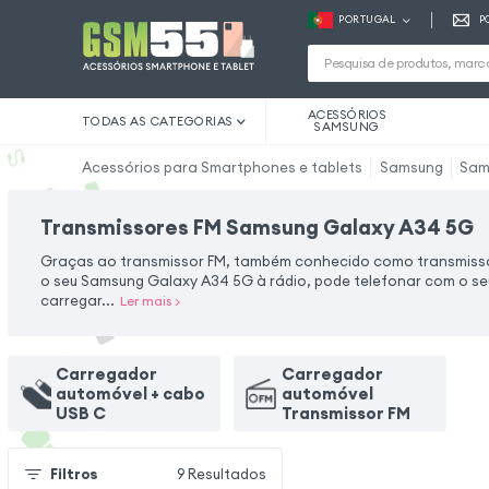
PORTUGAL
P
ACESSÓRIOS
TODAS AS CATEGORIAS
SAMSUNG
Acessórios para Smartphones e tablets
Samsung
Sam
Transmissores FM Samsung Galaxy A34 5G
Graças ao transmissor FM, também conhecido como transmissor
o seu Samsung Galaxy A34 5G à rádio, pode telefonar com o seu 
carregar...
Ler mais
>
Carregador
Carregador
automóvel + cabo
automóvel
USB C
Transmissor FM
Filtros
9
Resultados