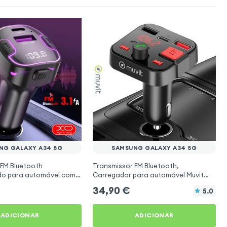
NG GALAXY A34 5G
SAMSUNG GALAXY A34 5G
 FM Bluetooth
Transmissor FM Bluetooth,
ado para automóvel com
Carregador para automóvel Muvit
o USB C Preto
Preto para Samsung Galaxy A34 5G
34,90
€
5.0
ADICIONAR
ADICIONAR