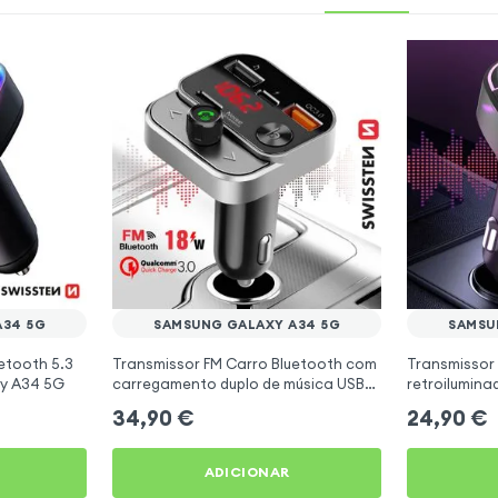
A34 5G
SAMSUNG GALAXY A34 5G
SAMSU
etooth 5.3
Transmissor FM Carro Bluetooth com
Transmissor
y A34 5G
carregamento duplo de música USB
retroilumin
Preto
carregament
34,90
€
24,90
€
ADICIONAR