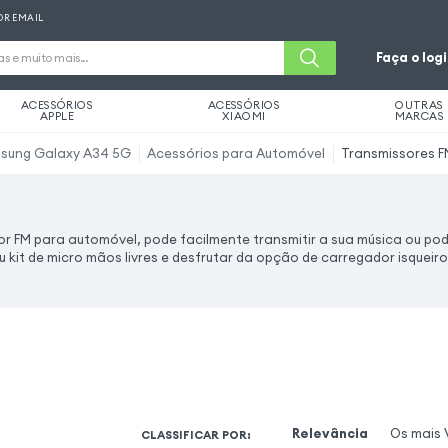
OR EMAIL
Faça o log
ACESSÓRIOS
ACESSÓRIOS
OUTRAS
APPLE
XIAOMI
MARCAS
sung Galaxy A34 5G
Acessórios para Automóvel
Transmissores 
 FM para automóvel, pode facilmente transmitir a sua música ou pod
kit de micro mãos livres e desfrutar da opção de carregador isqueir
Relevância
Os mais 
CLASSIFICAR POR
: