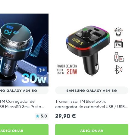
NG GALAXY A34 5G
SAMSUNG GALAXY A34 5G
 FM Carregador de
Transmissor FM Bluetooth,
USB MicroSD 3mk Preto
carregador de automóvel USB / USB-
g Galaxy A34 5G
C, C4 - Preto para Samsung Galaxy
29,90
€
5.0
A34 5G
ADICIONAR
ADICIONAR