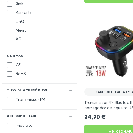
3mk
4smarts
LinQ
Muvit
XO
NORMAS
CE
RoHS
TIPO DE ACESSÓRIOS
SAMSUNG GALAXY 
Transmissor FM
Transmissor FM Bluetoot
carregador de isqueiro U
C2 - Preto para Samsung
24,90
€
ACESSIBILIDADE
5G
Imediato
ADICIONAR