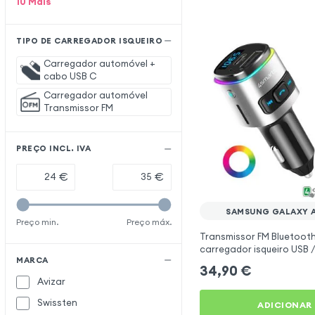
10
Mais
TIPO DE CARREGADOR ISQUEIRO
Carregador automóvel +
cabo USB C
Carregador automóvel
Transmissor FM
PREÇO INCL. IVA
€
€
SAMSUNG GALAXY 
Preço min.
Preço máx.
Transmissor FM Bluetooth
carregador isqueiro USB /
MARCA
mãos livres Multifunção 
34,90
€
Avizar
Swissten
ADICIONAR