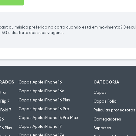
dcast ou música preferida no carro quando está em movimento? Desc
5G e desfrute das suas viagens.
URADOS
Capas Apple iPhone 16
CATEGORIA
Capas Apple iPhone 16e
tra
Capas
Capas Apple iPhone 16 Plus
lip 7
Capas Folio
Capas Apple iPhone 16 Pro
Fold 7
Películas protectoras
Capas Apple iPhone 16 Pro Max
26
Carregadores
Capas Apple iPhone 17
6 Plus
Suportes
Capas Apple iPhone 17e