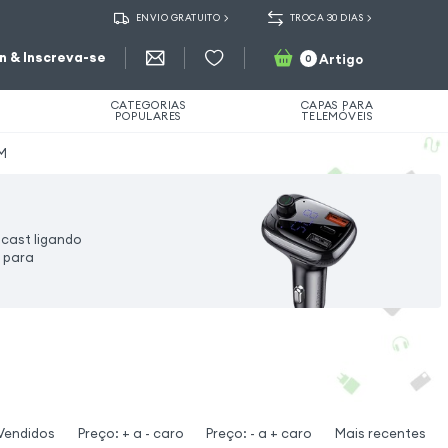
ENVIO GRATUITO
TROCA 30 DIAS
in & Inscreva-se
Artigo
0
CATEGORIAS
CAPAS PARA
POPULARES
TELEMÓVEIS
FM
cast ligando
o para
Vendidos
Preço: + a - caro
Preço: - a + caro
Mais recentes