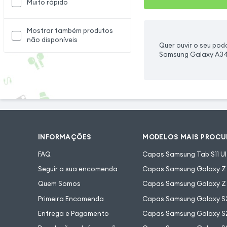
Muito rápido
Mostrar também produtos
não disponíveis
Quer ouvir o seu po
Samsung Galaxy A34 
INFORMAÇÕES
MODELOS MAIS PROC
FAQ
Capas Samsung Tab S11 Ul
Seguir a sua encomenda
Capas Samsung Galaxy Z F
Quem Somos
Capas Samsung Galaxy Z 
Primeira Encomenda
Capas Samsung Galaxy S
Entrega e Pagamento
Capas Samsung Galaxy S2