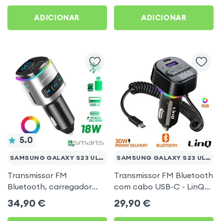
Preto
Galaxy S23 Ultra
ADICIONAR
ADICIONAR
5.0
SAMSUNG GALAXY S23 ULTRA
SAMSUNG GALAXY S23 ULTRA
Transmissor FM
Transmissor FM Bluetooth
Bluetooth, carregador
com cabo USB-C - LinQ
isqueiro USB / USB-C, Kit
para Samsung Galaxy S23
34,90
€
29,90
€
mãos livres Multifunção -
Ultra
4smarts