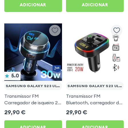
ADICIONAR
ADICIONAR
5.0
SAMSUNG GALAXY S23 ULTRA
SAMSUNG GALAXY S23 ULTRA
Transmissor FM
Transmissor FM
Carregador de isqueiro 2x
Bluetooth, carregador de
USB MicroSD 3mk Preto
automóvel USB / USB-C,
29,90
€
29,90
€
para Samsung Galaxy S23
C4 - Preto para Samsung
Ultra
Galaxy S23 Ultra
ADICIONAR
ADICIONAR