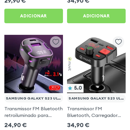
29,90
€
34,90
€
Ultra
música USB Preto
ADICIONAR
ADICIONAR
5.0
SAMSUNG GALAXY S23 ULTRA
SAMSUNG GALAXY S23 ULTRA
Transmissor FM Bluetooth
Transmissor FM
retroiluminado para
Bluetooth, Carregador
automóvel com
para automóvel Muvit
24,90
€
34,90
€
carregamento USB C
Preto para Samsung