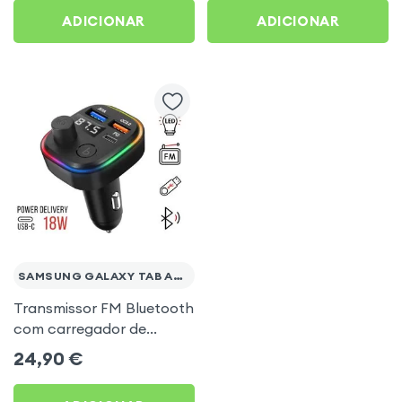
Tab A9 Plus
Galaxy Tab A9 Plus
ADICIONAR
ADICIONAR
SAMSUNG GALAXY TAB A9 PLUS
Transmissor FM Bluetooth
com carregador de
isqueiro USB / USB-C, C2 -
24,90
€
Preto para Samsung
Galaxy Tab A9 Plus