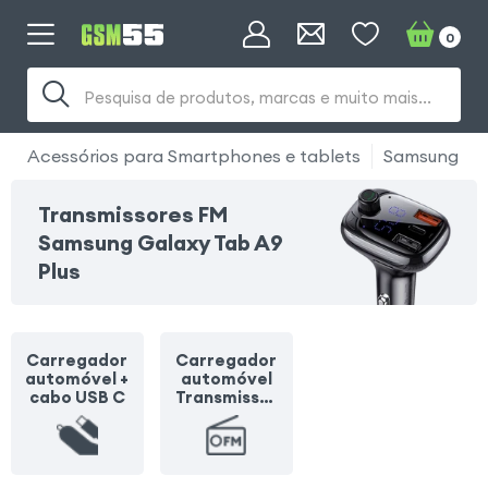
0
Pesquisa de produtos, marcas e muito mais...
Acessórios para Smartphones e tablets
Samsung
Transmissores FM
Samsung Galaxy Tab A9
Plus
Carregador
Carregador
automóvel +
automóvel
cabo USB C
Transmissor
FM