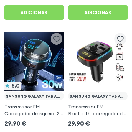
mãos livres Multifunção -
Tab A9 Plus
4smarts
ADICIONAR
ADICIONAR
5.0
SAMSUNG GALAXY TAB A9 PLUS
SAMSUNG GALAXY TAB A9 PLUS
Transmissor FM
Transmissor FM
Carregador de isqueiro 2x
Bluetooth, carregador de
USB MicroSD 3mk Preto
automóvel USB / USB-C,
29,90
€
29,90
€
para Samsung Galaxy
C4 - Preto para Samsung