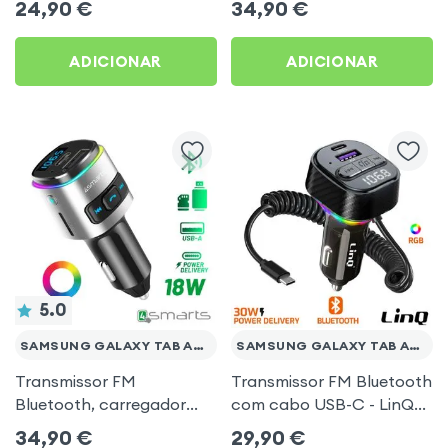
24,90
€
34,90
€
carregamento USB C
Preto para Samsung
Preto
Galaxy Tab A9 Plus
ADICIONAR
ADICIONAR
5.0
SAMSUNG GALAXY TAB A9 PLUS
SAMSUNG GALAXY TAB A9 PLUS
Transmissor FM
Transmissor FM Bluetooth
Bluetooth, carregador
com cabo USB-C - LinQ
isqueiro USB / USB-C, Kit
para Samsung Galaxy
34,90
€
29,90
€