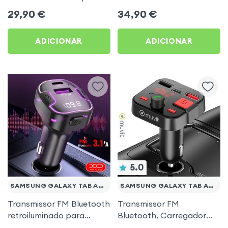
Samsung Galaxy Tab A9
carregamento duplo de
29,90
€
34,90
€
Plus
música USB Preto
ADICIONAR
ADICIONAR
5.0
SAMSUNG GALAXY TAB A9 PLUS
SAMSUNG GALAXY TAB A9 PLUS
Transmissor FM Bluetooth
Transmissor FM
retroiluminado para
Bluetooth, Carregador
automóvel com
para automóvel Muvit