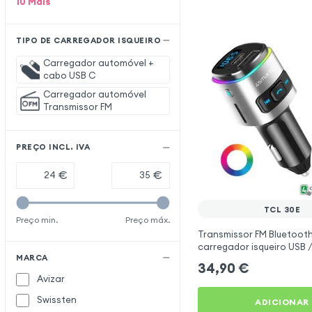
10
Mais
TIPO DE CARREGADOR ISQUEIRO
Carregador automóvel +
cabo USB C
Carregador automóvel
Transmissor FM
PREÇO INCL. IVA
€
€
TCL 30E
Preço min.
Preço máx.
Transmissor FM Bluetooth
carregador isqueiro USB /
MARCA
mãos livres Multifunção 
34,90
€
Avizar
Swissten
ADICIONAR