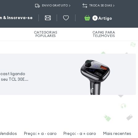
ENVIO GRATUITO
TROCA 30 DIAS
in & Inscreva-se
Artigo
0
CATEGORIAS
CAPAS PARA
POPULARES
TELEMÓVEIS
cast ligando
 seu TCL 30E...
Vendidos
Preço: + a - caro
Preço: - a + caro
Mais recentes