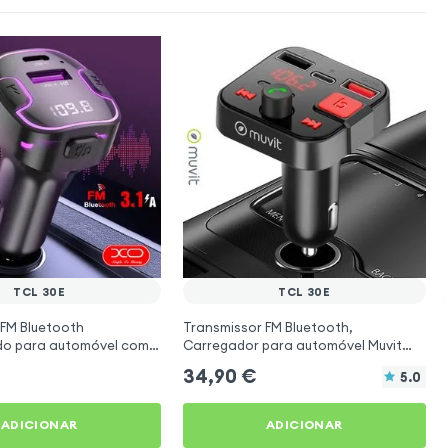
TCL 30E
TCL 30E
 FM Bluetooth
Transmissor FM Bluetooth,
ado para automóvel com
Carregador para automóvel Muvit
o USB C Preto
Preto para TCL 30E
34,90
€
5.0
ADICIONAR
ADICIONAR