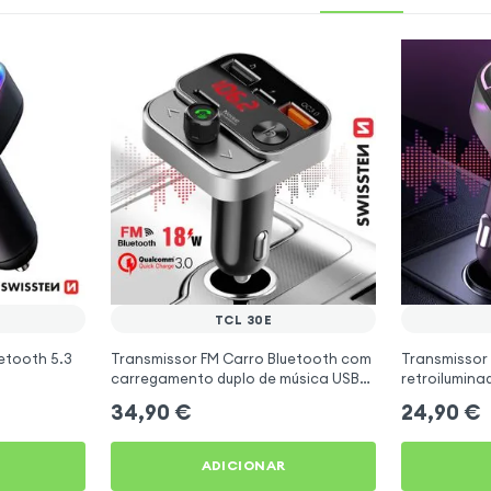
TCL 30E
etooth 5.3
Transmissor FM Carro Bluetooth com
Transmissor
carregamento duplo de música USB
retroilumin
Preto
carregament
34,90
€
24,90
€
ADICIONAR