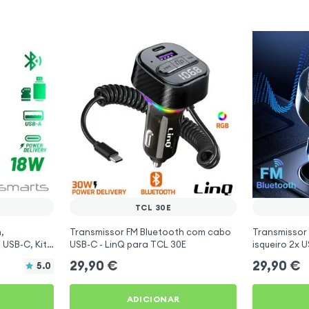
TCL 30E
,
Transmissor FM Bluetooth com cabo
Transmissor
 USB-C, Kit
USB-C - LinQ para TCL 30E
isqueiro 2x 
- 4smarts
para TCL 30
29,90
€
29,90
€
5.0
ADICIONAR