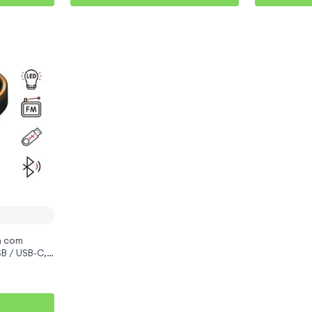
h com
SB / USB-C,