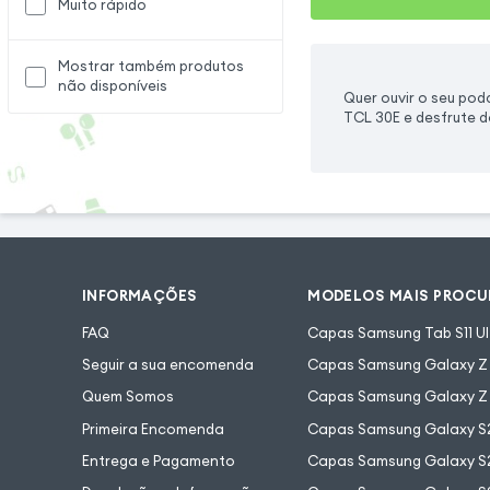
Muito rápido
Mostrar também produtos
não disponíveis
Quer ouvir o seu po
TCL 30E e desfrute d
INFORMAÇÕES
MODELOS MAIS PROC
FAQ
Capas Samsung Tab S11 Ul
Seguir a sua encomenda
Capas Samsung Galaxy Z F
Quem Somos
Capas Samsung Galaxy Z 
Primeira Encomenda
Capas Samsung Galaxy S
Entrega e Pagamento
Capas Samsung Galaxy S2