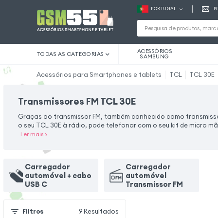
PORTUGAL
P
ACESSÓRIOS
TODAS AS CATEGORIAS
SAMSUNG
Acessórios para Smartphones e tablets
TCL
TCL 30E
Transmissores FM TCL 30E
Graças ao transmissor FM, também conhecido como transmissor
o seu TCL 30E à rádio, pode telefonar com o seu kit de micro mã
Ler mais
>
Carregador
Carregador
automóvel + cabo
automóvel
USB C
Transmissor FM
Filtros
9
Resultados