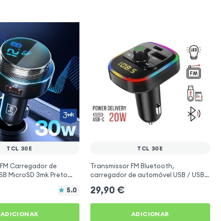
TCL 30E
TCL 30E
 FM Carregador de
Transmissor FM Bluetooth,
USB MicroSD 3mk Preto
carregador de automóvel USB / USB-
E
C, C4 - Preto para TCL 30E
29,90
€
5.0
ADICIONAR
ADICIONAR