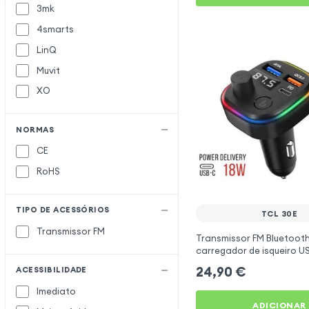
3mk
4smarts
LinQ
Muvit
XO
NORMAS
CE
RoHS
TIPO DE ACESSÓRIOS
TCL 30E
Transmissor FM
Transmissor FM Bluetoot
carregador de isqueiro U
C2 - Preto para TCL 30E
24,90
€
ACESSIBILIDADE
Imediato
ADICIONAR