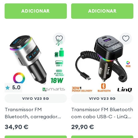
Preto
ADICIONAR
ADICIONAR
5.0
VIVO V23 5G
VIVO V23 5G
Transmissor FM
Transmissor FM Bluetooth
Bluetooth, carregador
com cabo USB-C - LinQ
isqueiro USB / USB-C, Kit
para Vivo V23 5G
34,90
€
29,90
€
mãos livres Multifunção -
4smarts