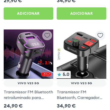
29,90
€
34,90
€
música USB Preto
ADICIONAR
ADICIONAR
5.0
VIVO V23 5G
VIVO V23 5G
Transmissor FM Bluetooth
Transmissor FM
retroiluminado para
Bluetooth, Carregador
automóvel com
para automóvel Muvit
24,90
€
34,90
€
carregamento USB C
Preto para Vivo V23 5G