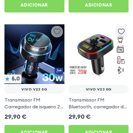
ADICIONAR
ADICIONAR
5.0
VIVO V23 5G
VIVO V23 5G
Transmissor FM
Transmissor FM
Carregador de isqueiro 2x
Bluetooth, carregador de
USB MicroSD 3mk Preto
automóvel USB / USB-C,
29,90
€
29,90
€
para Vivo V23 5G
C4 - Preto para Vivo V23
5G
ADICIONAR
ADICIONAR