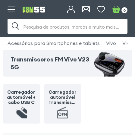
0
Pesquisa de produtos, marcas e muito mais...
Acessórios para Smartphones e tablets
Vivo
Vivo 
Transmissores FM Vivo V23
5G
Carregador
Carregador
automóvel +
automóvel
cabo USB C
Transmissor
FM