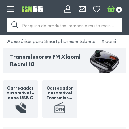
0
Pesquisa de produtos, marcas e muito mais...
Acessórios para Smartphones e tablets
Xiaomi
Xi
Transmissores FM Xiaomi
Redmi 10
Carregador
Carregador
automóvel +
automóvel
cabo USB C
Transmissor
FM