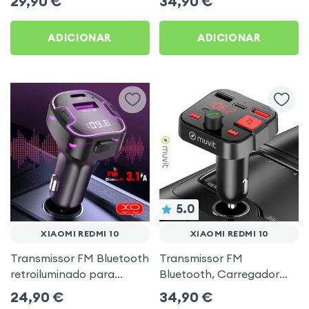
29,90
€
34,90
€
música USB Preto
ADICIONAR
ADICIONAR
5.0
XIAOMI REDMI 10
XIAOMI REDMI 10
Transmissor FM Bluetooth
Transmissor FM
retroiluminado para
Bluetooth, Carregador
automóvel com
para automóvel Muvit
24,90
€
34,90
€
carregamento USB C
Preto para Xiaomi Redmi