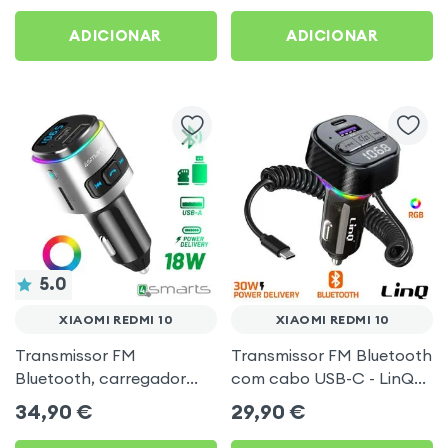
Preto
10
ADICIONAR
ADICIONAR
5.0
XIAOMI REDMI 10
XIAOMI REDMI 10
Transmissor FM
Transmissor FM Bluetooth
Bluetooth, carregador
com cabo USB-C - LinQ
isqueiro USB / USB-C, Kit
para Xiaomi Redmi 10
34,90
€
29,90
€
mãos livres Multifunção -
4smarts