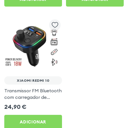
XIAOMI REDMI 10
Transmissor FM Bluetooth
com carregador de
isqueiro USB / USB-C, C2 -
24,90
€
Preto para Xiaomi Redmi
10
ADICIONAR