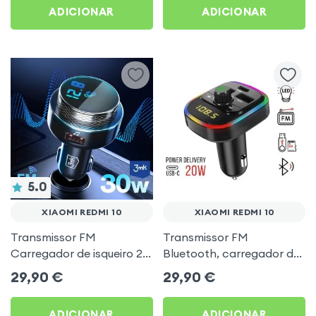
ADICIONAR
ADICIONAR
5.0
XIAOMI REDMI 10
XIAOMI REDMI 10
Transmissor FM
Transmissor FM
Carregador de isqueiro 2x
Bluetooth, carregador de
USB MicroSD 3mk Preto
automóvel USB / USB-C,
29,90
€
29,90
€
para Xiaomi Redmi 10
C4 - Preto para Xiaomi
Redmi 10
ADICIONAR
ADICIONAR