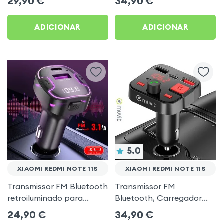
29,90
€
34,90
€
música USB Preto
ADICIONAR
ADICIONAR
5.0
XIAOMI REDMI NOTE 11S
XIAOMI REDMI NOTE 11S
Transmissor FM Bluetooth
Transmissor FM
retroiluminado para
Bluetooth, Carregador
automóvel com
para automóvel Muvit
24,90
€
34,90
€
carregamento USB C
Preto para Xiaomi Redmi