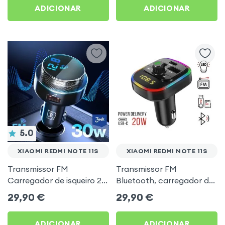
ADICIONAR
ADICIONAR
5.0
XIAOMI REDMI NOTE 11S
XIAOMI REDMI NOTE 11S
Transmissor FM
Transmissor FM
Carregador de isqueiro 2x
Bluetooth, carregador de
USB MicroSD 3mk Preto
automóvel USB / USB-C,
29,90
€
29,90
€
para Xiaomi Redmi Note
C4 - Preto para Xiaomi
11s
Redmi Note 11s
ADICIONAR
ADICIONAR