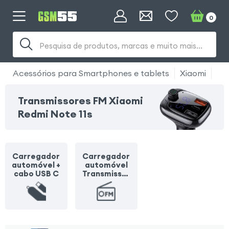
0
Pesquisa de produtos, marcas e muito mais...
Acessórios para Smartphones e tablets
Xiaomi
Xia
Transmissores FM Xiaomi
Redmi Note 11s
Carregador
Carregador
automóvel +
automóvel
cabo USB C
Transmissor
FM