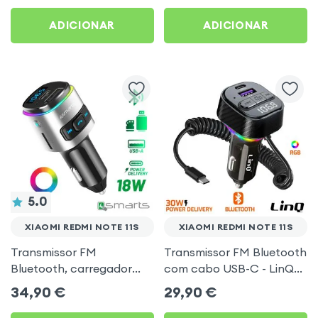
Preto
Note 11s
ADICIONAR
ADICIONAR
5.0
XIAOMI REDMI NOTE 11S
XIAOMI REDMI NOTE 11S
Transmissor FM
Transmissor FM Bluetooth
Bluetooth, carregador
com cabo USB-C - LinQ
isqueiro USB / USB-C, Kit
para Xiaomi Redmi Note
34,90
€
29,90
€
mãos livres Multifunção -
11s
4smarts