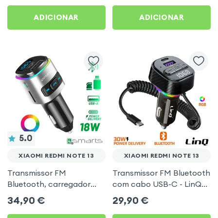
Preto
Note 13
ADICIONAR
ADICIONAR
5.0
XIAOMI REDMI NOTE 13
XIAOMI REDMI NOTE 13
Transmissor FM
Transmissor FM Bluetooth
Bluetooth, carregador
com cabo USB-C - LinQ
isqueiro USB / USB-C, Kit
para Xiaomi Redmi Note
34,90
€
29,90
€
mãos livres Multifunção -
13
4smarts