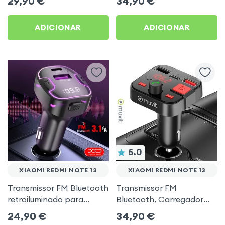
29,90
€
34,90
€
música USB Preto
ADICIONAR
ADICIONAR
5.0
XIAOMI REDMI NOTE 13
XIAOMI REDMI NOTE 13
Transmissor FM Bluetooth
Transmissor FM
retroiluminado para
Bluetooth, Carregador
automóvel com
para automóvel Muvit
24,90
€
34,90
€
carregamento USB C
Preto para Xiaomi Redmi