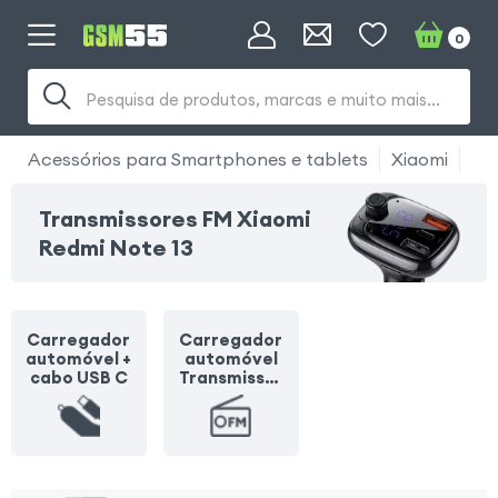
0
Pesquisa de produtos, marcas e muito mais...
Acessórios para Smartphones e tablets
Xiaomi
Xi
Transmissores FM Xiaomi
Redmi Note 13
Carregador
Carregador
automóvel +
automóvel
cabo USB C
Transmissor
FM