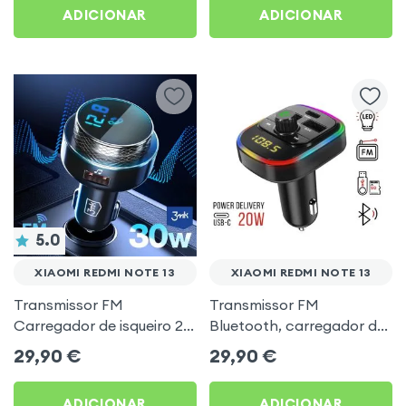
ADICIONAR
ADICIONAR
5.0
XIAOMI REDMI NOTE 13
XIAOMI REDMI NOTE 13
Transmissor FM
Transmissor FM
Carregador de isqueiro 2x
Bluetooth, carregador de
USB MicroSD 3mk Preto
automóvel USB / USB-C,
29,90
€
29,90
€
para Xiaomi Redmi Note
C4 - Preto para Xiaomi
13
Redmi Note 13
ADICIONAR
ADICIONAR