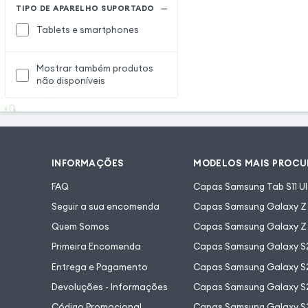
TIPO DE APARELHO SUPORTADO
Tablets e smartphones
Mostrar também produtos
não disponíveis
INFORMAÇÕES
MODELOS MAIS PROC
FAQ
Capas Samsung Tab S11 Ul
Seguir a sua encomenda
Capas Samsung Galaxy Z F
Quem Somos
Capas Samsung Galaxy Z 
Primeira Encomenda
Capas Samsung Galaxy S
Entrega e Pagamento
Capas Samsung Galaxy S2
Devoluções - Informações
Capas Samsung Galaxy S2
Código Promocional
Capas Samsung Galaxy S