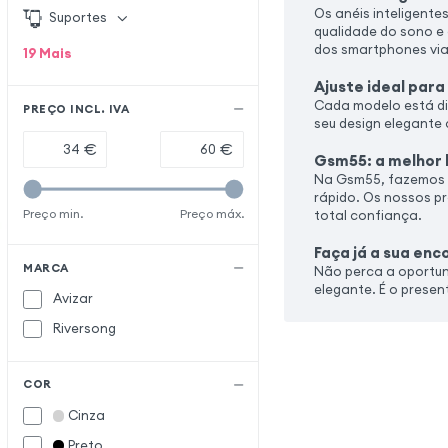
Os anéis inteligente
Suportes
qualidade do sono e
dos smartphones via
19
Mais
Ajuste ideal par
Cada modelo está di
PREÇO INCL. IVA
seu design elegante 
€
€
Gsm55: a melhor l
Na Gsm55, fazemos t
rápido. Os nossos p
Preço min.
Preço máx.
total confiança.
Faça já a sua en
MARCA
Não perca a oportuni
elegante. É o present
Avizar
Riversong
COR
Cinza
Preto