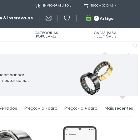
ENVIO GRATUITO
TROCA 30 DIAS
in & Inscreva-se
Artigo
0
CATEGORIAS
CAPAS PARA
POPULARES
TELEMÓVEIS
o acompanhar
em-estar com...
Vendidos
Preço: + a - caro
Preço: - a + caro
Mais recentes