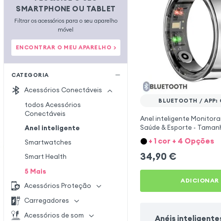
SMARTPHONE OU TABLET
Filtrar os acessórios para o seu aparelho
móvel
ENCONTRAR O MEU APARELHO >
CATEGORIA
Acessórios Conectáveis
BLUETOOTH / APP:
todos Acessórios
Conectáveis
Anel inteligente Monitor
Saúde & Esporte - Taman
Anel inteligente
Prateado
+ 1 cor + 4 Opções
Smartwatches
34,90
€
Smart Health
5
Mais
ADICIONAR
Acessórios Proteção
Carregadores
Acessórios de som
Anéis inteligente