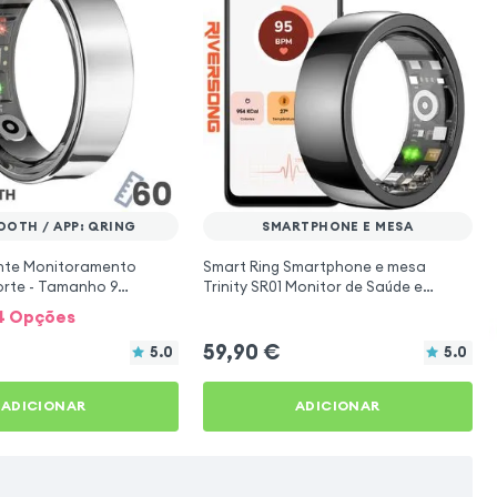
OOTH / APP: QRING
SMARTPHONE E MESA
ente Monitoramento
Smart Ring Smartphone e mesa
orte - Tamanho 9
Trinity SR01 Monitor de Saúde e
Atividade Preto Riversong
+ 4 Opções
59,90
€
5.0
5.0
ADICIONAR
ADICIONAR