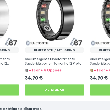
 QRING
BLUETOOTH / APP: QRING
BLUET
amento
Anel inteligente Monitoramento
Anel intelig
ho 12
Saúde & Esporte - Tamanho 12 Preto
Saúde & Esp
Prateado
+ 1 cor + 4 Opções
+ 1 cor 
34,90
€
34,90
€
ADICIONAR
s: práticos e discretos