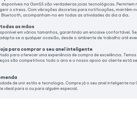
s disponíveis na Gsm55 são verdadeiras joias tecnológicas. Permitem m
 gerir o stress. Com vibrações discretas para notificações, mantêm
 Bluetooth, acompanham-no em todas as atividades do dia a dia.
a todas as mãos
sponível em vários tamanhos, garantindo um encaixe confortável. Sej
adapta-se a qualquer ocasião, desde o ambiente de trabalho até eve
oja para comprar o seu anel inteligente
udo para oferecer uma experiência de compra de excelência. Temos
reços são competitivos todo o ano e o nosso apoio ao cliente está 
comenda
dade de unir estilo e tecnologia. Compre já o seu anel inteligente na
e ideal para si ou para alguém especial.