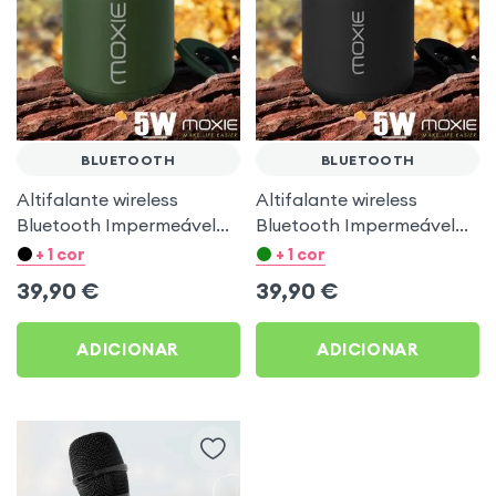
BLUETOOTH
BLUETOOTH
Altifalante wireless
Altifalante wireless
Bluetooth Impermeável
Bluetooth Impermeável
IPX7 + 12h Tweet Verde
IPX7 + 12h Tweet Preto
+ 1 cor
+ 1 cor
Moxie
Moxie
39,90
€
39,90
€
ADICIONAR
ADICIONAR