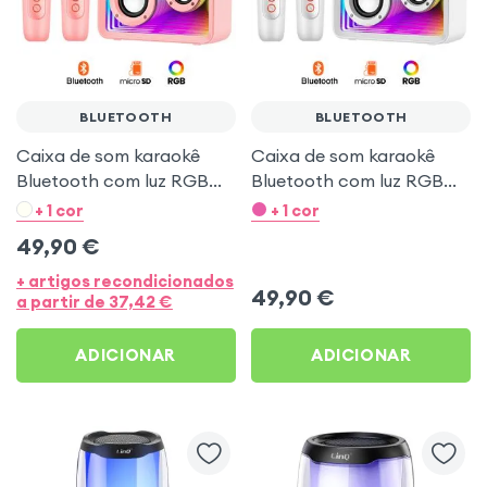
BLUETOOTH
BLUETOOTH
Caixa de som karaokê
Caixa de som karaokê
Bluetooth com luz RGB
Bluetooth com luz RGB
multicolorida e 2
multicolorida e 2
+ 1 cor
+ 1 cor
microfones sem fio –
microfones sem fio –
49,90
€
Rosa
Branca
+ artigos recondicionados
49,90
€
a partir de
37,42
€
ADICIONAR
ADICIONAR