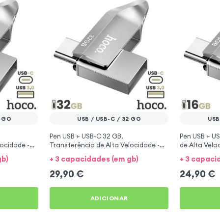
4 GO
USB / USB-C / 32 GO
USB
Pen USB + USB-C 32 GB,
Pen USB + US
locidade -
Transferência de Alta Velocidade -
de Alta Velo
Hoco Prata
gb)
+ 3 capacidades (em gb)
+ 3 capaci
29,90
€
24,90
€
ADICIONAR