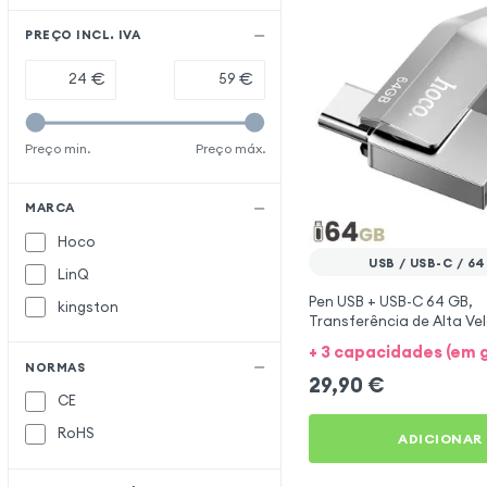
PREÇO INCL. IVA
€
€
Preço min.
Preço máx.
MARCA
Hoco
USB / USB-C / 6
LinQ
Pen USB + USB-C 64 GB,
kingston
Transferência de Alta Ve
Hoco Prata
+ 3 capacidades (em 
NORMAS
29,90
€
CE
RoHS
ADICIONAR