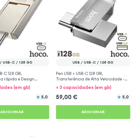
/ USB-C / 128 GO
USB / USB-C / 128 GO
B-C 128 GB,
Pen USB + USB-C 128 GB,
a rápida e Design
Transferência de Alta Velocidade -
Hoco Prata
Hoco Prata
dades (em gb)
+ 3 capacidades (em gb)
59,00
€
5.0
5.0
ADICIONAR
ADICIONAR