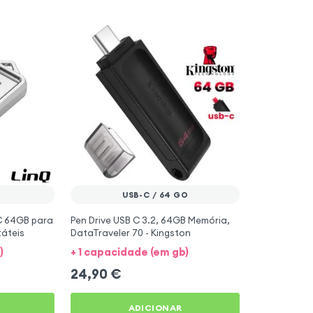
USB-C / 64 GO
-C 64GB para
Pen Drive USB C 3.2, 64GB Memória,
táteis
DataTraveler 70 - Kingston
)
+ 1 capacidade (em gb)
24,90
€
ADICIONAR