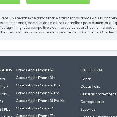
Pens USB permite-lhe armazenar e transferir os dados do seu aparelh
dos smartphones, comprimidos e outros aparelhos para aumentar o e
 ou Lightning, são compatíveis com todos os aparelhos no mercado. 
adores adicionais: basta inserir o seu cartão SD ou micro SD no leitor
URADOS
Capas Apple iPhone 16
CATEGORIA
Capas Apple iPhone 16e
tra
Capas
Capas Apple iPhone 16 Plus
lip 7
Capas Folio
Capas Apple iPhone 16 Pro
Fold 7
Películas protectoras
Capas Apple iPhone 16 Pro Max
26
Carregadores
Capas Apple iPhone 17
6 Plus
Suportes
Capas Apple iPhone 17e