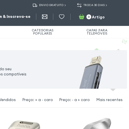
ENVIO GRATUITO
TROCA 30 DIAS
in & Inscreva-se
Artigo
0
CATEGORIAS
CAPAS PARA
POPULARES
TELEMÓVEIS
do seu
os compatíveis
Vendidos
Preço: + a - caro
Preço: - a + caro
Mais recentes