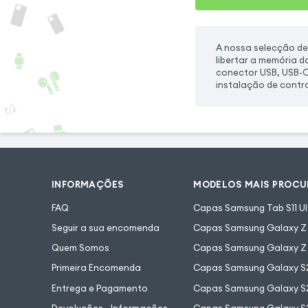
A nossa selecção de 
libertar a memória 
conector USB, USB-C
instalação de control
INFORMAÇÕES
MODELOS MAIS PROC
FAQ
Capas Samsung Tab S11 Ul
Seguir a sua encomenda
Capas Samsung Galaxy Z F
Quem Somos
Capas Samsung Galaxy Z 
Primeira Encomenda
Capas Samsung Galaxy S
Entrega e Pagamento
Capas Samsung Galaxy S2