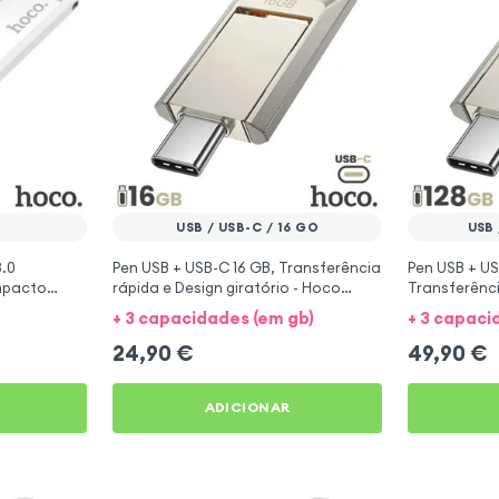
USB / USB-C / 16 GO
USB 
3.0
Pen USB + USB-C 16 GB, Transferência
Pen USB + US
mpacto
rápida e Design giratório - Hoco
Transferênci
Prata
giratório - 
+ 3 capacidades (em gb)
+ 3 capaci
24,90
€
49,90
€
ADICIONAR