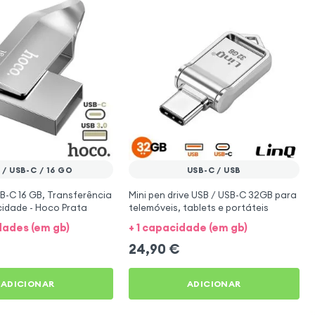
 / USB-C / 16 GO
USB-C / USB
B-C 16 GB, Transferência
Mini pen drive USB / USB-C 32GB para
cidade - Hoco Prata
telemóveis, tablets e portáteis
dades (em gb)
+ 1 capacidade (em gb)
24,90
€
ADICIONAR
ADICIONAR