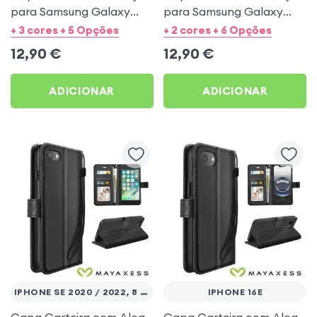
para Samsung Galaxy
para Samsung Galaxy
A53 5G - Preto Mayaxess
A27 - Preto Mayaxess
+ 3 cores + 5 Opções
+ 2 cores + 6 Opções
12,90
€
12,90
€
ADICIONAR
ADICIONAR
IPHONE SE 2020 / 2022, 8 E 7
IPHONE 16E
Capa Carteira com Alça
Capa Carteira com Alça