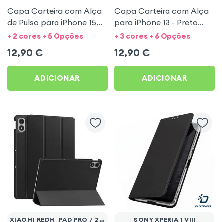
Capa Carteira com Alça
Capa Carteira com Alça
de Pulso para iPhone 15
para iPhone 13 - Preto
Pro Max - Preto
Mayaxess
+ 2 cores + 5 Opções
+ 3 cores + 6 Opções
Mayaxess
12,90
€
12,90
€
ADICIONAR
ADICIONAR
XIAOMI REDMI PAD PRO / 2 PRO
SONY XPERIA 1 VIII