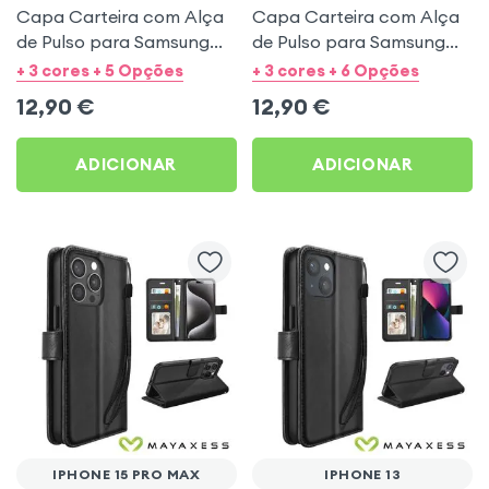
Capa Carteira com Alça
Capa Carteira com Alça
de Pulso para Samsung
de Pulso para Samsung
Galaxy S21 FE - Preto
Galaxy S21 - Preto
+ 3 cores + 5 Opções
+ 3 cores + 6 Opções
Mayaxess
Mayaxess
12,90
€
12,90
€
ADICIONAR
ADICIONAR
IPHONE 15 PRO MAX
IPHONE 13