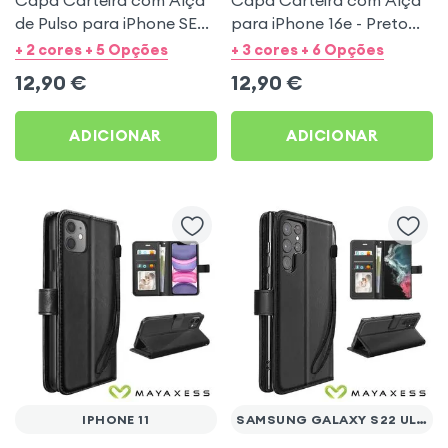
de Pulso para iPhone SE
para iPhone 16e - Preto
2020 / 2022, 8 e 7 - Preto
Mayaxess
+ 2 cores + 5 Opções
+ 3 cores + 6 Opções
Mayaxess
12,90
€
12,90
€
ADICIONAR
ADICIONAR
IPHONE 11
SAMSUNG GALAXY S22 ULTRA