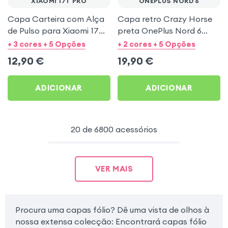
XIAOMI 17T PRO
ONEPLUS NORD 6
Capa Carteira com Alça
Capa retro Crazy Horse
de Pulso para Xiaomi 17T
preta OnePlus Nord 6
Pro - Preto Mayaxess
função carteira
+ 3 cores + 5 Opções
+ 2 cores + 5 Opções
12,90
€
19,90
€
ADICIONAR
ADICIONAR
20 de 6800 acessórios
VER MAIS
Procura uma capas fólio? Dê uma vista de olhos à
nossa extensa colecção: Encontrará capas fólio