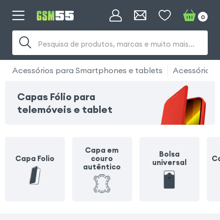
0
Pesquisa de produtos, marcas e muito mais...
Acessórios para Smartphones e tablets
Acessórios 
Capas Fólio para
telemóveis e tablet
Capa em
Bolsa
Capa Folio
couro
Ca
universal
autêntico