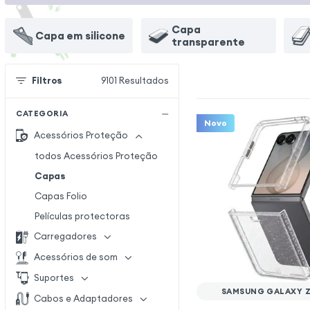
Capa
Capa em silicone
transparente
Filtros
9101
Resultados
CATEGORIA
Novo
Acessórios Proteção
todos Acessórios Proteção
Capas
Capas Folio
Películas protectoras
Carregadores
Acessórios de som
Suportes
SAMSUNG GALAXY Z 
Cabos e Adaptadores