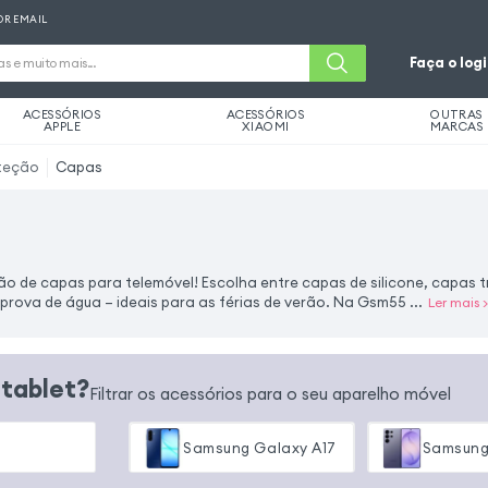
OR EMAIL
Faça o log
ACESSÓRIOS
ACESSÓRIOS
OUTRAS
APPLE
XIAOMI
MARCAS
teção
Capas
ão de capas para telemóvel! Escolha entre capas de silicone, capas 
prova de água – ideais para as férias de verão. Na Gsm55
...
Ler mais
>
 tablet?
Filtrar os acessórios para o seu aparelho móvel
Samsung Galaxy A17
Samsung