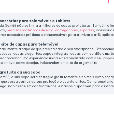
essórios para telemóveis e tablets
da Gsm55 não se limita a milhares de capas protetoras. Também ofe
ivro,
películas protetoras de ecrã
,
carregadores
,
suportes
, acessório
s acessórios práticos e indispensáveis para otimizar a utilização do
 site de capas para telemóvel
acilmente a capa de que precisa para o seu smartphone. Oferecemo
 quedas, capas elegantes, capas integrais, capas com cordão e muit
proporcionar uma experiência única e personalizada com o seu dispos
 telemóvel como desejar, independentemente do orçamento.
 gratuita da sua capa
m55, a sua capa será entregue gratuitamente e no mais curto espa
a que possa usufruir da sua proteção o quanto antes. Comprometemo-n
ega, não hesite em contactar-nos: estamos disponíveis para o info