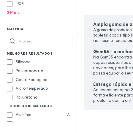
IPX8
Incase
2
Mais
Ipaky
Itskins
Ampla gama de ac
MATERIAL
A gama de produtos 
Jaym
J
tablets: capas tipo l
ao mesmo tempo outro
Just Green
Gsm55 – o melhor
Karl Lagerfeld
K
MELHORES RESULTADOS
Na Gsm55 encontra f
Love Mei
L
Silicone
capas resistentes a
novidades, para lhe 
Policarbonato
Made for Xiaomi
M
possa equipar o seu
Couro Ecológico
Melkco
Entrega rápida e
Vidro temperado
Mercedes
Ao encomendar na Gs
forma eficiente par
Poliuretano
Mercury
problema com a entr
TODOS OS RESULTADOS
MOFI
Alumínio
A
Moxie
Aramida
Muvit