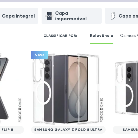
Capa
Capa integral
Capa an
impermeável
Relevância
Os mais 
CLASSIFICAR POR
:
Novo
FLIP 8
SAMSUNG GALAXY Z FOLD 8 ULTRA
SAMSUN