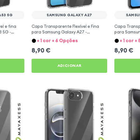
A53 5G
SAMSUNG GALAXY A27
SAMSU
l e fina
Capa Transparente Flexível e Fina
Capa Transpa
 5G -
para Samsung Galaxy A27 -
para Samsun
Mayaxess
Mayaxess
+ 1 cor + 6 Opções
+ 1 cor 
8,90
€
8,90
€
ADICIONAR