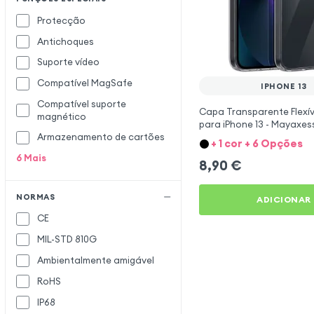
Diesel
Protecção
Doro
Antichoques
Dux Ducis
Suporte vídeo
Enkay
E
Compatível MagSafe
IPHONE 13
Enviro
Compatível suporte
Façonnable
F
Capa Transparente Flexíve
magnético
para iPhone 13 - Mayaxes
Fairphone
Armazenamento de cartões
+ 1 cor + 6 Opções
Ferrari
6
Mais
8,90
€
Force Case
Forcell
NORMAS
ADICIONAR
Google
G
CE
MIL-STD 810G
Huawei
H
Ambientalmente amigável
I-Blason
I
RoHS
iDeal of Sweden
IP68
iMak