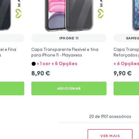
IPHONE 11
SAMSU
l e Fina
Capa Transparente Flexível e fina
Capa Trans
s
para iPhone 11 - Mayaxess
Reforçados 
+ 1 cor + 5 Opções
+ 6 Opçõe
8,90
€
9,90
€
ADICIONAR
20 de 9101 acessórios
VER MAIS