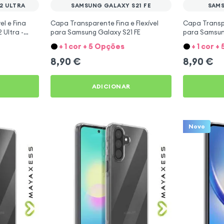
2 ULTRA
SAMSUNG GALAXY S21 FE
SAMS
l e Fina
Capa Transparente Fina e Flexível
Capa Transpa
Ultra -
para Samsung Galaxy S21 FE
para Samsun
Mayaxess
+ 1 cor + 5 Opções
+ 1 cor 
8,90
€
8,90
€
ADICIONAR
Novo