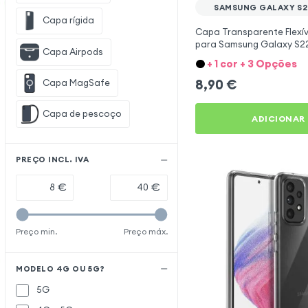
SAMSUNG GALAXY S2
Capa rígida
Capa Transparente Flexíve
para Samsung Galaxy S22 
Capa Airpods
Mayaxess
+ 1 cor + 3 Opções
8,90
€
Capa MagSafe
Capa de pescoço
ADICIONAR
PREÇO INCL. IVA
€
€
Preço min.
Preço máx.
MODELO 4G OU 5G?
5G