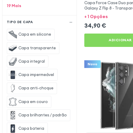
Capa Force Case Duo pa
19
Mais
Galaxy Z Flip 8 - Transpa
Glitter
+ 1 Opções
TIPO DE CAPA
34,90
€
Capa em silicone
ADICIONAR
Capa transparente
Capa integral
Novo
Capa impermeável
Capa anti-choque
Capa em couro
Capa brilhantes / padrão
Capa bateria