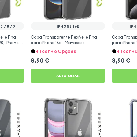
 / 8 / 7
IPHONE 16E
IPH
l e Fina
Capa Transparente Flexível e Fina
Capa Transpa
0, iPhone 8
para iPhone 16e - Mayaxess
para iPhone 
+ 1 cor + 6 Opções
+ 1 cor 
8,90
€
8,90
€
ADICIONAR