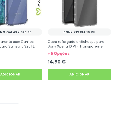
NG GALAXY S20 FE
SONY XPERIA 10 VII
parente com Cantos
Capa reforçada antichoque para
para Samsung S20 FE
Sony Xperia 10 VII - Transparente
s
+ 5 Opções
14,90
€
ADICIONAR
ADICIONAR