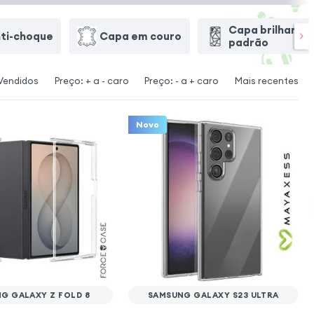
Capa brilhantes
ti-choque
Capa em couro
padrão
Vendidos
Preço: + a - caro
Preço: - a + caro
Mais recentes
Novo
G GALAXY Z FOLD 8
SAMSUNG GALAXY S23 ULTRA