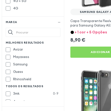
4G + 5G
4G
SAMSUNG GALAXY 
Capa Transparente Flexíve
MARCA
para Samsung Galaxy A53
Mayaxess
+ 1 cor + 5 Opções
8,90
€
MELHORES RESULTADOS
Avizar
ADICIONAR
Mayaxess
Samsung
Guess
Rhinoshield
TODOS OS RESULTADOS
3mk
0-9
4smarts
Abeel
A