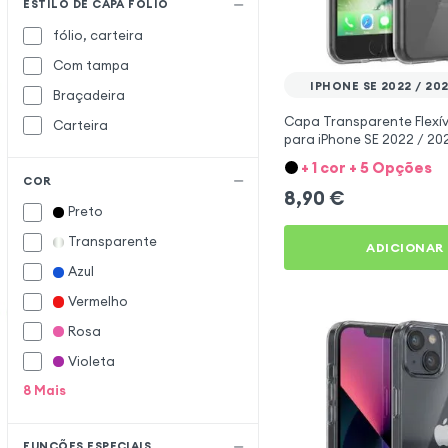
ESTILO DE CAPA FOLIO
Adidas
fólio, carteira
Akashi
Com tampa
AMG
IPHONE SE 2022 / 2020
Braçadeira
Amorus
Capa Transparente Flexíve
Carteira
para iPhone SE 2022 / 202
Apple
/ 7 - Mayaxess
+ 1 cor + 5 Opções
Belkin
B
COR
8,90
€
Bigben
Preto
BMW
Transparente
ADICIONAR
Burga
Azul
CASE MATE
C
Vermelho
Clappio
Rosa
Cygnett
Violeta
8
Mais
Decoded
D
Devia
FUNÇÕES ESPECIAIS