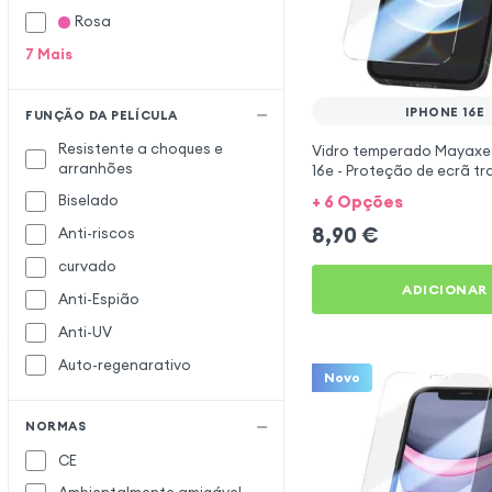
Blue Star
Rosa
Blueo
7
Mais
Colorfone
C
IPHONE 16E
Crosscall
FUNÇÃO DA PELÍCULA
Resistente a choques e
Doro
D
Vidro temperado Mayaxe
arranhões
16e - Proteção de ecrã t
Dux Ducis
+ 6 Opções
Biselado
Enkay
E
8,90
€
Anti-riscos
Fairphone
F
curvado
ADICIONAR
Forcell
Anti-Espião
Forever
Anti-UV
Jaym
J
Auto-regenarativo
Novo
Just Green
Made for Xiaomi
M
NORMAS
CE
Mocca