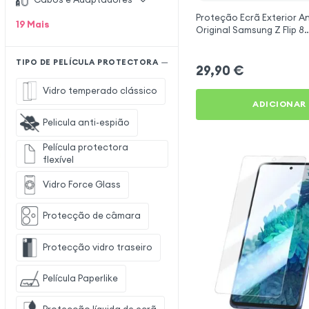
Proteção Ecrã Exterior An
19
Mais
Original Samsung Z Flip 8
Transparente - Pack de 2
TIPO DE PELÍCULA PROTECTORA
29,90
€
Vidro temperado clássico
ADICIONAR
Pelicula anti-espião
Película protectora
flexível
Vidro Force Glass
Protecção de câmara
Protecção vidro traseiro
Película Paperlike