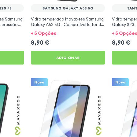
20 FE
SAMSUNG GALAXY A53 5G
SAMS
ss Samsung
Vidro temperado Mayaxess Samsung
Vidro tempe
 impressão
Galaxy A53 5G - Compatível leitor de
Galaxy S23 -
impressão digital
de impressõe
+ 5 Opções
+ 5 Opçõe
8,90
€
8,90
€
ADICIONAR
Novo
Novo