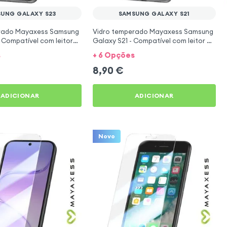
UNG GALAXY S23
SAMSUNG GALAXY S21
rado Mayaxess Samsung
Vidro temperado Mayaxess Samsung
 Compatível com leitor
Galaxy S21 - Compatível com leitor de
s digitais
impressões digitais
s
+ 6 Opções
8,90
€
ADICIONAR
ADICIONAR
Novo