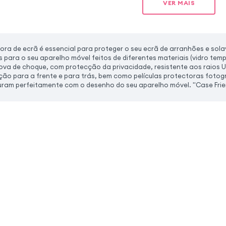
VER MAIS
tora de ecrã é essencial para proteger o seu ecrã de arranhões e so
s para o seu aparelho móvel feitos de diferentes materiais (vidro temp
rova de choque, com protecção da privacidade, resistente aos raios 
ão para a frente e para trás, bem como películas protectoras fotogr
uram perfeitamente com o desenho do seu aparelho móvel. "Case Frie