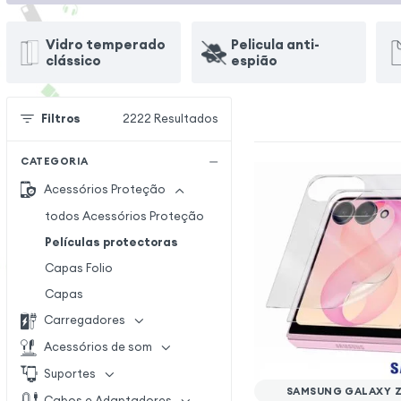
Vidro temperado
Pelicula anti-
clássico
espião
Filtros
2222
Resultados
CATEGORIA
Acessórios Proteção
todos Acessórios Proteção
Películas protectoras
Capas Folio
Capas
Carregadores
Acessórios de som
Suportes
SAMSUNG GALAXY Z 
Cabos e Adaptadores