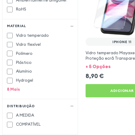
Ambientalmente amigável
Mocolo
RoHS
Moxie
Muvit
MATERIAL
MW
Vidro temperado
Myway
IPHONE 11
Vidro flexível
Panzer Glass
P
Vidro temperado Mayaxess
Polímero
Prio
Proteção ecrã Transpar
Plástico
Rhinoshield
R
+ 5 Opções
Alumínio
8,90
€
Samsung
S
Hydrogel
Tactical
T
8
Mais
ADICIONAR
Tech Protect
Wiko
W
DISTRIBUIÇÃO
X-One
X
A MEDIDA
Zanaé
Z
COMPATÍVEL