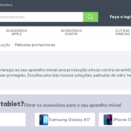
OR EMAIL
Faça o log
ACESSÓRIOS
ACESSÓRIOS
OUTRAS
APPLE
XIAOMI
MARCAS
teção
Películas protectoras
ofereça ao seu aparelho móvel uma protecção eficaz contra arranhõ
 ser protegido. Escolha uma das nossas soluções: películas de vidro t
 tablet?
Filtrar os acessórios para o seu aparelho móvel
Samsung Galaxy A17
iPhone 1