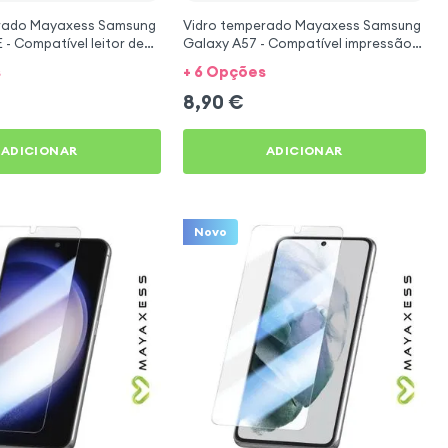
rado Mayaxess Samsung
Vidro temperado Mayaxess Samsung
 - Compatível leitor de
Galaxy A57 - Compatível impressão
digital
s
+ 6 Opções
8,90
€
ADICIONAR
ADICIONAR
Novo