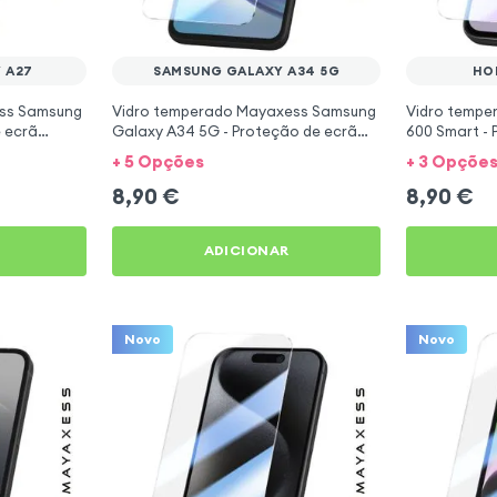
 A27
SAMSUNG GALAXY A34 5G
HO
ss Samsung
Vidro temperado Mayaxess Samsung
Vidro tempe
 ecrã
Galaxy A34 5G - Proteção de ecrã
600 Smart - 
Transparente
Transparent
+ 5 Opções
+ 3 Opçõe
8,90
€
8,90
€
ADICIONAR
Novo
Novo