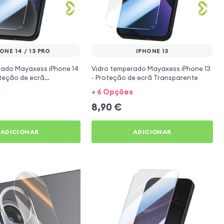
ONE 14 / 13 PRO
IPHONE 13
rado Mayaxess iPhone 14
Vidro temperado Mayaxess iPhone 13
roteção de ecrã
- Proteção de ecrã Transparente
e
s
+ 6 Opções
8,90
€
ADICIONAR
ADICIONAR