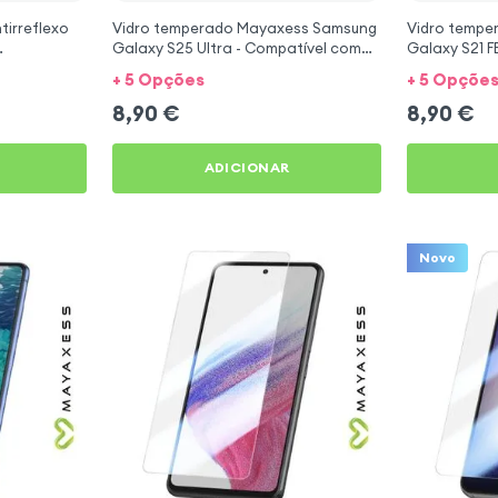
tirreflexo
Vidro temperado Mayaxess Samsung
Vidro tempe
Galaxy S25 Ultra - Compatível com
Galaxy S21 FE
sensor digital
digitais
+ 5 Opções
+ 5 Opçõe
8,90
€
8,90
€
ADICIONAR
Novo