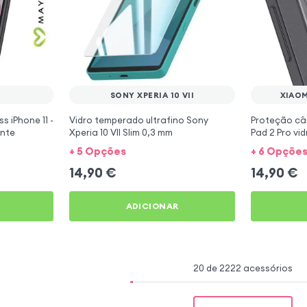
SONY XPERIA 10 VII
XIAOM
 iPhone 11 -
Vidro temperado ultrafino Sony
Proteção câ
ente
Xperia 10 VII Slim 0,3 mm
Pad 2 Pro vi
+ 5 Opções
+ 6 Opçõe
14,90
€
14,90
€
ADICIONAR
20 de 2222 acessórios