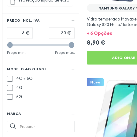
Protecção líquida de ecrã
SAMSUNG GALAXY S
Vidro temperado Mayaxe
PREÇO INCL. IVA
Galaxy S20 FE - c/ leitor
digital
€
€
+ 6 Opções
8,90
€
Preço min.
Preço máx.
ADICIONAR
MODELO 4G OU 5G?
4G + 5G
Novo
4G
5G
MARCA