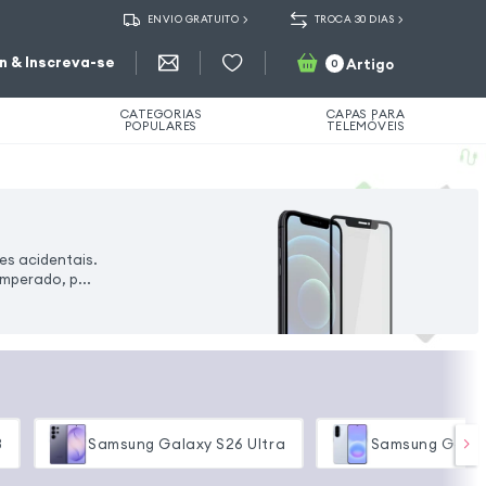
ENVIO GRATUITO
TROCA 30 DIAS
in & Inscreva-se
Artigo
0
CATEGORIAS
CAPAS PARA
POPULARES
TELEMÓVEIS
es acidentais.
emperado, p...
3
Samsung Galaxy S26 Ultra
Samsung Galax