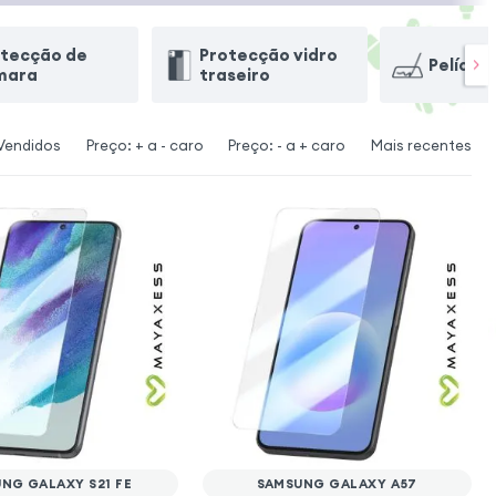
otecção de
Protecção vidro
Película
mara
traseiro
Vendidos
Preço: + a - caro
Preço: - a + caro
Mais recentes
NG GALAXY S21 FE
SAMSUNG GALAXY A57