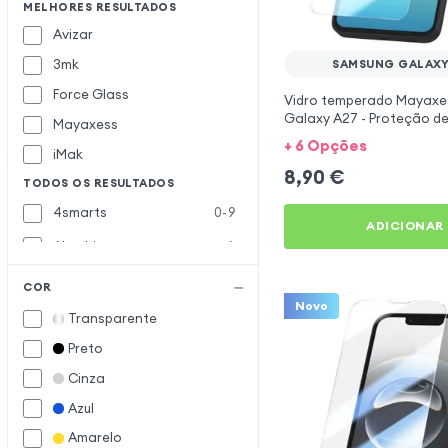
MELHORES RESULTADOS
Avizar
3mk
SAMSUNG GALAXY
Force Glass
Vidro temperado Mayaxe
Galaxy A27 - Proteção de
Mayaxess
Transparente
+ 6 Opções
iMak
8,90
€
TODOS OS RESULTADOS
4smarts
0-9
ADICIONAR
Akashi
A
Amorus
COR
Novo
Beeyo
B
Transparente
Belkin
Preto
Benks
Cinza
Bestsuit
Azul
Bigben
Amarelo