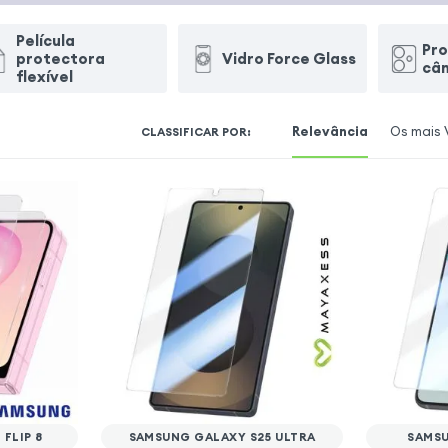
Película
Pr
protectora
Vidro Force Glass
câ
flexível
Relevância
Os mais 
CLASSIFICAR POR
:
FLIP 8
SAMSUNG GALAXY S25 ULTRA
SAMSU