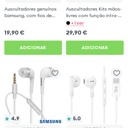
Auscultadores genuínos
Auscultadores Kits mãos-
Samsung, com fios de
livres com função intra-
3,5mm Handsfree (Service
auricular Branco
+ 1 cor
Pack) - Preto
19,90
€
29,90
€
ADICIONAR
ADICIONAR
4.9
5.0