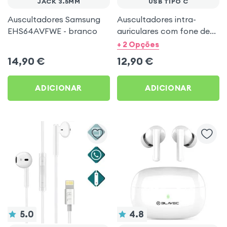
JACK 3.5MM
USB TIPO C
Auscultadores Samsung
Auscultadores intra-
EHS64AVFWE - branco
auriculares com fone de
ouvido USB tipo C -
+ 2 Opções
branco
14,90
€
12,90
€
ADICIONAR
ADICIONAR
5.0
4.8