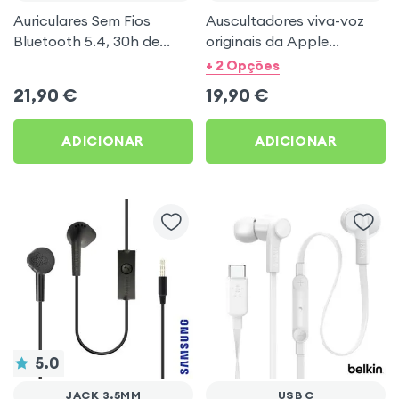
Auriculares Sem Fios
Auscultadores viva-voz
Bluetooth 5.4, 30h de
originais da Apple
autonomia, Som Estéreo,
Earpods - branco
+ 2 Opções
Akashi - Branco
21,90
€
19,90
€
ADICIONAR
ADICIONAR
5.0
JACK 3.5MM
USB C