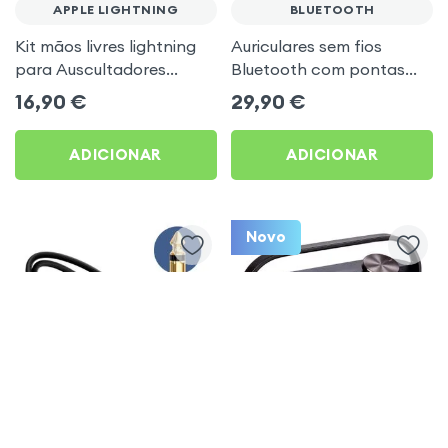
APPLE LIGHTNING
BLUETOOTH
Kit mãos livres lightning
Auriculares sem fios
para Auscultadores
Bluetooth com pontas
IPhone - branco
intra-auriculares - Branco
16,90
€
29,90
€
ADICIONAR
ADICIONAR
Novo
5.0
JACK 6,35MM
TELEVISÃO