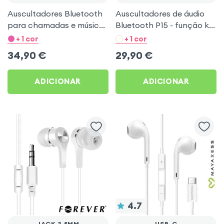
Auscultadores Bluetooth
Auscultadores de áudio
para chamadas e música,
Bluetooth P15 - função kit
sintonizador FM
viva-voz, dobrável - preto
+ 1 cor
+ 1 cor
integrado / porta
34,90
€
29,90
€
microSD, Swissten Trix -
preto
ADICIONAR
ADICIONAR
4.7
JACK 3.5MM
USB-C