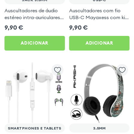
Auscultadores de áudio
Auscultadores com fio
estéreo intra-auriculares
USB-C Mayaxess com kit
branco da Forever
mãos-livres – Brancos
9,90
€
9,90
€
ADICIONAR
ADICIONAR
SMARTPHONES E TABLETS
3.5MM