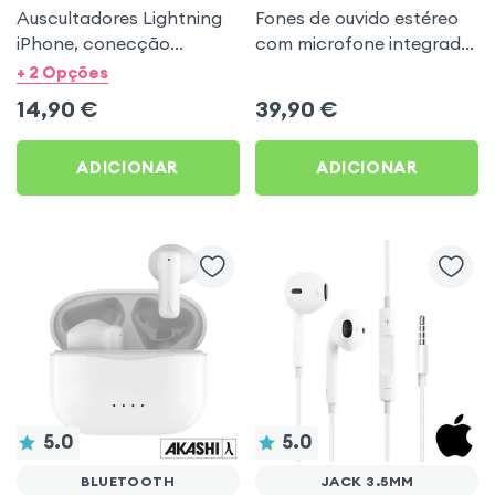
Auscultadores Lightning
Fones de ouvido estéreo
iPhone, conecção
com microfone integrado
Bluetooth com kit mãos-
- London by Akashi
+ 2 Opções
livres - Branco
14,90
€
39,90
€
ADICIONAR
ADICIONAR
5.0
5.0
BLUETOOTH
JACK 3.5MM