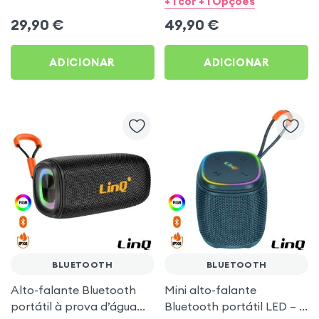
+ 1 cor + 1 Opções
transporte
LinQ Azul
29,90
€
49,90
€
ADICIONAR
ADICIONAR
BLUETOOTH
BLUETOOTH
Alto-falante Bluetooth
Mini alto-falante
portátil à prova d’água
Bluetooth portátil LED – à