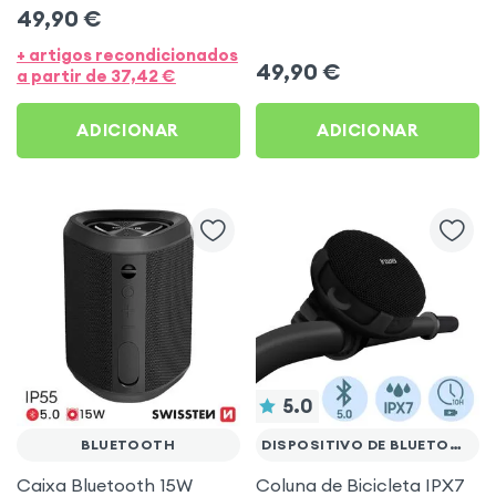
microfones sem fio –
microfones sem fio –
49,90
€
Rosa
Branca
+ artigos recondicionados
49,90
€
a partir de
37,42
€
ADICIONAR
ADICIONAR
5.0
BLUETOOTH
DISPOSITIVO DE BLUETOOTH
Caixa Bluetooth 15W
Coluna de Bicicleta IPX7