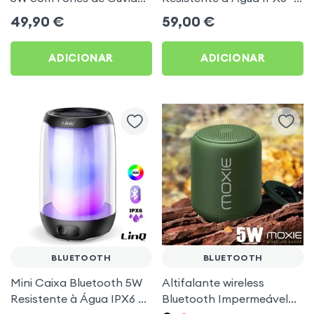
Sem Fio - Combo 2 em 1
Som Estéreo 8W + LED
49,90
€
59,00
€
Akashi
RGB - LinQ
ADICIONAR
ADICIONAR
BLUETOOTH
BLUETOOTH
Mini Caixa Bluetooth 5W
Altifalante wireless
Resistente à Água IPX6 +
Bluetooth Impermeável