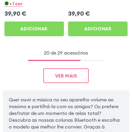
IPX7 + 12h Tweet Preto
3,5 mm Preto LinQ
+ 1 cor
Moxie
39,90
€
39,90
€
ADICIONAR
ADICIONAR
20 de 29 acessórios
VER MAIS
Quer ouvir a música no seu aparelho volume ao
maximo e partilhá-la com os amigos? Ou prefere
desfrutar de um momento de relax total?
Descubra as nossas colunas Bluetooth e escolha
o modelo que melhor lhe convier. Graças à