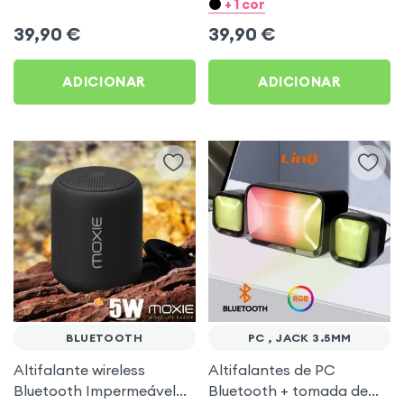
LED RGB - LinQ
IPX7 + 12h Tweet Verde
+ 1 cor
Moxie
39,90
€
39,90
€
ADICIONAR
ADICIONAR
BLUETOOTH
PC , JACK 3.5MM
Altifalante wireless
Altifalantes de PC
Bluetooth Impermeável
Bluetooth + tomada de