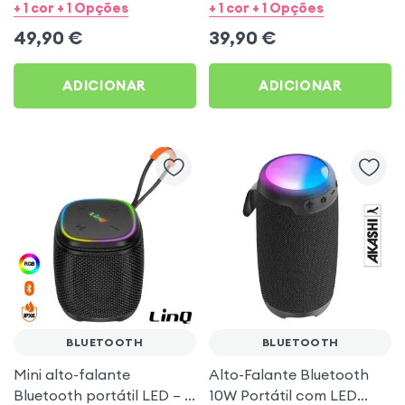
IPX6 com LED multicolor –
prova d’água IPX6 – LinQ
+ 1 cor + 1 Opções
+ 1 cor + 1 Opções
LinQ Preto
Azul
49,90
€
39,90
€
ADICIONAR
ADICIONAR
BLUETOOTH
BLUETOOTH
Mini alto-falante
Alto-Falante Bluetooth
Bluetooth portátil LED – à
10W Portátil com LED