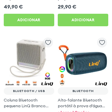
Bluetooth + RGB
cordão de transporte
49,90
€
29,90
€
personalizável
ADICIONAR
ADICIONAR
BLUETOOTH / USB
BLUETOOTH
Coluna Bluetooth
Alto-falante Bluetooth
pequena LinQ Branco
portátil à prova d’água
com cordão de
IPX6 com LED multicolor –