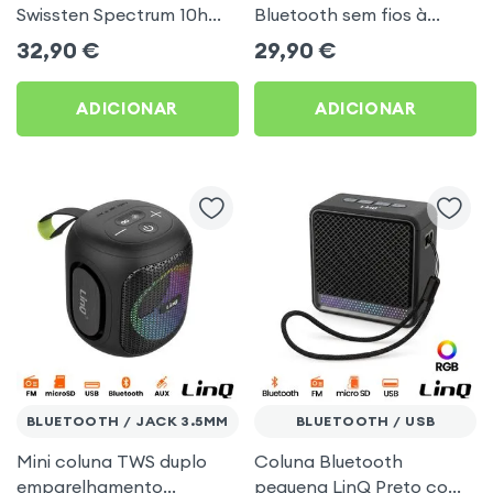
Swissten Spectrum 10h
Bluetooth sem fios à
bateria IP55 - Preto
prova de água de
32,90
€
29,90
€
Desporto - Preto
ADICIONAR
ADICIONAR
BLUETOOTH / JACK 3.5MM
BLUETOOTH / USB
Mini coluna TWS duplo
Coluna Bluetooth
emparelhamento
pequena LinQ Preto com