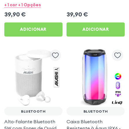
prova d’água IPX6 – LinQ
Multicolor - Akashi
+ 1 cor + 1 Opções
Preto
39,90
€
39,90
€
ADICIONAR
ADICIONAR
BLUETOOTH
BLUETOOTH
Alto-Falante Bluetooth
Caixa Bluetooth
5W com Fones de Ouvido
Resistente à Água IPX6 -