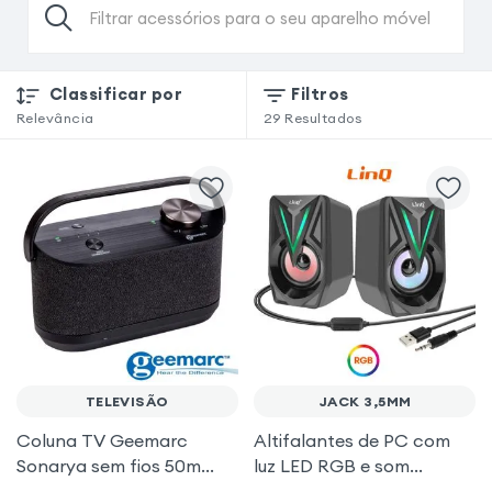
Filtrar acessórios para o seu aparelho móvel
Classificar por
Filtros
Relevância
29
Resultados
TELEVISÃO
JACK 3,5MM
Coluna TV Geemarc
Altifalantes de PC com
Sonarya sem fios 50m
luz LED RGB e som
para Dificuldade Auditiva
potente Preto LinQ