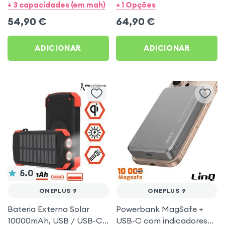
+ 4× USB com alça –
Delivery 45W Samsung
+ 3 capacidades (em mah)
+ 1 Opções
Obal:Me para OnePlus 9
Bege para OnePlus 9
54,90
€
64,90
€
ADICIONAR
ADICIONAR
5.0
ONEPLUS 9
ONEPLUS 9
Bateria Externa Solar
Powerbank MagSafe +
10000mAh, USB / USB-C
USB-C com indicadores