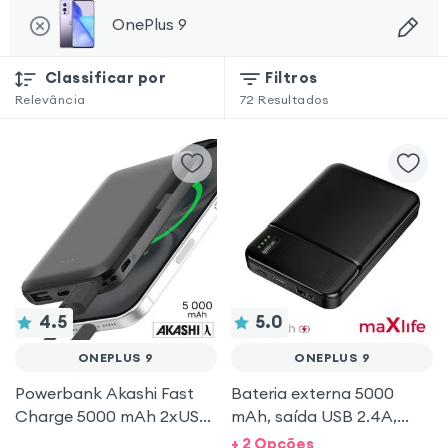
OnePlus 9
Classificar por
Filtros
Relevância
72
Resultados
4.5
5.0
ONEPLUS 9
ONEPLUS 9
Powerbank Akashi Fast
Bateria externa 5000
Charge 5000 mAh 2xUSB
mAh, saída USB 2.4A,
formato compacto -
micro USB e entrada USB-
+ 2 Opções