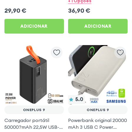
+ 1 Opções
OnePlus 9
29,90
€
36,90
€
ADICIONAR
ADICIONAR
5.0
ONEPLUS 9
ONEPLUS 9
Carregador portátil
Powerbank original 20000
50000?mAh 22,5W USB-C
mAh 3 USB C Power