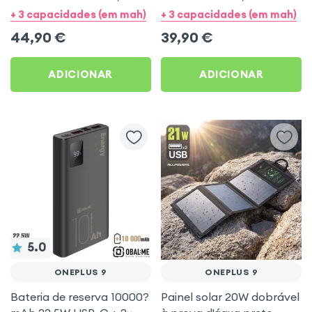
USB-C + 4× USB –
+ 2× USB – Obal:Me para
+ 3 capacidades (em mah)
+ 3 capacidades (em mah)
Obal:Me para OnePlus 9
OnePlus 9
44,90
€
39,90
€
ADICIONAR
ADICIONAR
5.0
ONEPLUS 9
ONEPLUS 9
Bateria de reserva 10000?
Painel solar 20W dobrável