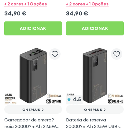
Rosa para OnePlus 9
Azul para OnePlus 9
+ 2 cores + 1 Opções
+ 2 cores + 1 Opções
34,90
€
34,90
€
ADICIONAR
ADICIONAR
4.5
ONEPLUS 9
ONEPLUS 9
Carregador de emerg?
Bateria de reserva
ncia 20000?mAh 22,5W
20000?mAh 22,5W USB-C