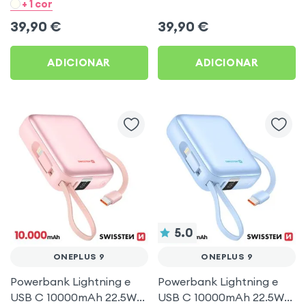
Preto para OnePlus 9
Prateado Swissten Space
+ 1 cor
para OnePlus 9
39,90
€
39,90
€
ADICIONAR
ADICIONAR
5.0
ONEPLUS 9
ONEPLUS 9
Powerbank Lightning e
Powerbank Lightning e
USB C 10000mAh 22.5W
USB C 10000mAh 22.5W