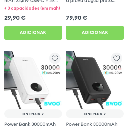
mAh 22,5W USB-C + 2×
à prova d'água preto
USB – Obal:Me para
para OnePlus 9
+ 3 capacidades (em mah)
OnePlus 9
29,90
€
79,90
€
ADICIONAR
ADICIONAR
ONEPLUS 9
ONEPLUS 9
Power Bank 30000mAh
Power Bank 30000mAh