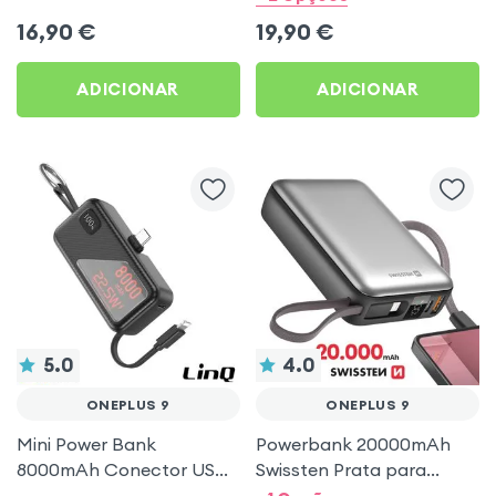
preto para OnePlus 9
C, Maxlife - Preto para
16,90
€
19,90
€
OnePlus 9
ADICIONAR
ADICIONAR
5.0
4.0
ONEPLUS 9
ONEPLUS 9
Mini Power Bank
Powerbank 20000mAh
8000mAh Conector USB-
Swissten Prata para
C 22.5W LinQ Preto para
OnePlus 9