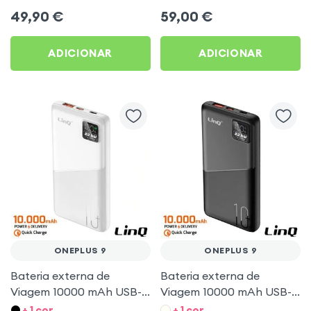
+ Carregamento Sem Fio,
LED - LinQ Prata
49,90
€
59,00
€
Antichoques, Lanterna,
Akashi - Preto para
ADICIONAR
ADICIONAR
OnePlus 9
ONEPLUS 9
ONEPLUS 9
Bateria externa de
Bateria externa de
Viagem 10000 mAh USB-
Viagem 10000 mAh USB-
C + USB - Branco para
C + USB - Preto para
+ 1 cor
+ 1 cor