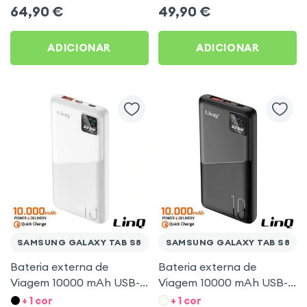
Bege para Samsung
Antichoques, Lanterna,
64,90
€
49,90
€
Galaxy Tab S8
Akashi - Preto para
Samsung Galaxy Tab S8
ADICIONAR
ADICIONAR
SAMSUNG GALAXY TAB S8
SAMSUNG GALAXY TAB S8
Bateria externa de
Bateria externa de
Viagem 10000 mAh USB-
Viagem 10000 mAh USB-
C + USB - Branco para
C + USB - Preto para
+ 1 cor
+ 1 cor