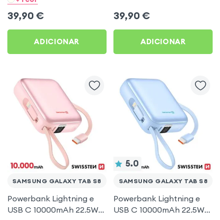
Galaxy Tab S8
para Samsung Galaxy
39,90
€
39,90
€
Tab S8
ADICIONAR
ADICIONAR
5.0
SAMSUNG GALAXY TAB S8
SAMSUNG GALAXY TAB S8
Powerbank Lightning e
Powerbank Lightning e
USB C 10000mAh 22.5W
USB C 10000mAh 22.5W