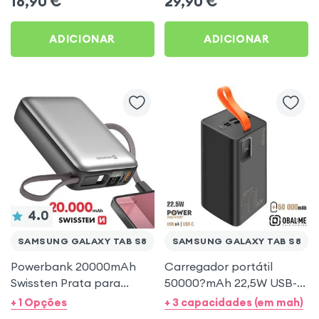
16,90
€
29,90
€
preto para Samsung
Samsung Galaxy Tab S8
Galaxy Tab S8
ADICIONAR
ADICIONAR
4.0
SAMSUNG GALAXY TAB S8
SAMSUNG GALAXY TAB S8
Powerbank 20000mAh
Carregador portátil
Swissten Prata para
50000?mAh 22,5W USB-C
Samsung Galaxy Tab S8
+ 4× USB com alça –
+ 1 Opções
+ 3 capacidades (em mah)
Obal:Me para Samsung