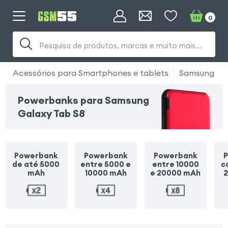
0
Pesquisa de produtos, marcas e muito mais...
Acessórios para Smartphones e tablets
Samsung
Powerbanks para Samsung
Galaxy Tab S8
Powerbank
Powerbank
Powerbank
de até 5000
entre 5000 e
entre 10000
c
mAh
10000 mAh
e 20000 mAh