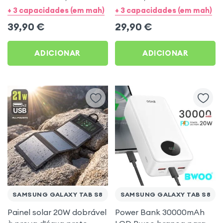
+ 2× USB – Obal:Me para
USB – Obal:Me para
+ 3 capacidades (em mah)
+ 3 capacidades (em mah)
Samsung Galaxy Tab S8
Samsung Galaxy Tab S8
39,90
€
29,90
€
ADICIONAR
ADICIONAR
SAMSUNG GALAXY TAB S8
SAMSUNG GALAXY TAB S8
Painel solar 20W dobrável
Power Bank 30000mAh