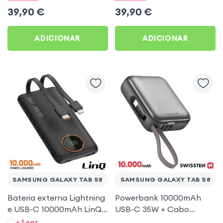
Samsung Galaxy Tab S8
Samsung Galaxy Tab S8
39,90
€
39,90
€
ADICIONAR
ADICIONAR
SAMSUNG GALAXY TAB S8
SAMSUNG GALAXY TAB S8
Bateria externa Lightning
Powerbank 10000mAh
e USB-C 10000mAh LinQ
USB-C 35W + Cabo
Preto para Samsung
Prateado Swissten Space
+ 1 cor