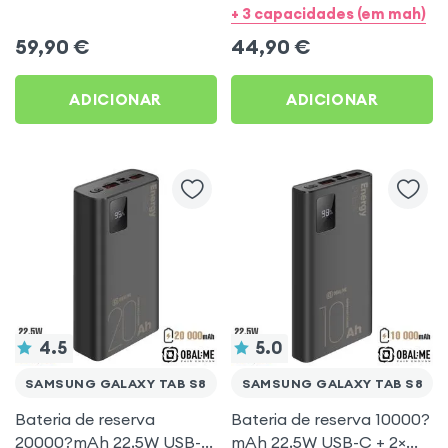
Travel Pro para Samsung
USB-C + 4× USB –
+ 3 capacidades (em mah)
Galaxy Tab S8
Obal:Me para Samsung
59,90
€
44,90
€
Galaxy Tab S8
ADICIONAR
ADICIONAR
4.5
5.0
SAMSUNG GALAXY TAB S8
SAMSUNG GALAXY TAB S8
Bateria de reserva
Bateria de reserva 10000?
20000?mAh 22,5W USB-C
mAh 22,5W USB-C + 2×