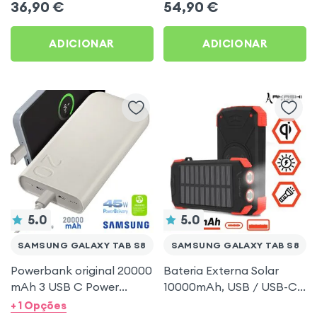
36,90
€
54,90
€
Galaxy Tab S8
ADICIONAR
ADICIONAR
5.0
5.0
SAMSUNG GALAXY TAB S8
SAMSUNG GALAXY TAB S8
Powerbank original 20000
Bateria Externa Solar
mAh 3 USB C Power
10000mAh, USB / USB-C
Delivery 45W Samsung
+ Carregamento Sem Fio,
+ 1 Opções