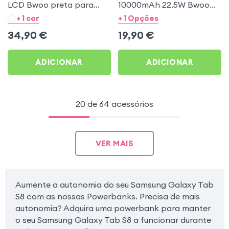
LCD Bwoo preta para
10000mAh 22.5W Bwoo
Samsung Galaxy Tab S8
Branca para Samsung
+ 1 cor
+ 1 Opções
Galaxy Tab S8
34,90
€
19,90
€
ADICIONAR
ADICIONAR
20 de 64 acessórios
VER MAIS
Aumente a autonomia do seu Samsung Galaxy Tab
S8 com as nossas Powerbanks. Precisa de mais
autonomia? Adquira uma powerbank para manter
o seu Samsung Galaxy Tab S8 a funcionar durante