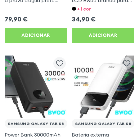
à prova d'água preto
LCD Bwoo branca para
para Samsung Galaxy
Samsung Galaxy Tab S8
+ 1 cor
Tab S8
79,90
€
34,90
€
ADICIONAR
ADICIONAR
SAMSUNG GALAXY TAB S8
SAMSUNG GALAXY TAB S8
Power Bank 30000mAh
Bateria externa