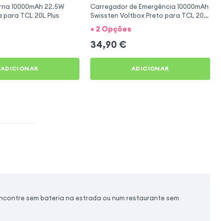
erna 10000mAh 22.5W
Carregador de Emergência 10000mAh
 para TCL 20L Plus
Swissten Voltbox Preto para TCL 20L
Plus
+ 2 Opções
34,90
€
ADICIONAR
ADICIONAR
encontre sem bateria na estrada ou num restaurante sem