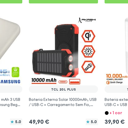
S
TCL 20L PLUS
0 mAh 3 USB
Bateria Externa Solar 10000mAh, USB
Bateria ext
msung Bege
/ USB-C + Carregamento Sem Fio,
USB-C + USB
Antichoques, Lanterna, Akashi -
Plus
+ 1 cor
Preto para TCL 20L Plus
49,90
€
39,90
€
5.0
5.0