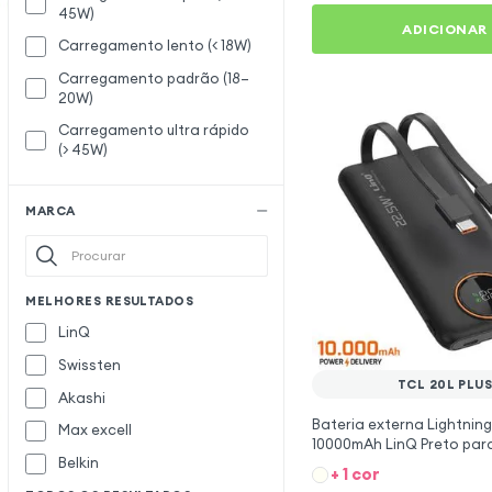
45W)
ADICIONAR
Carregamento lento (< 18W)
Carregamento padrão (18–
20W)
Carregamento ultra rápido
(> 45W)
MARCA
MELHORES RESULTADOS
LinQ
Swissten
TCL 20L PLU
Akashi
Bateria externa Lightnin
Max excell
10000mAh LinQ Preto par
Belkin
Plus
+ 1 cor