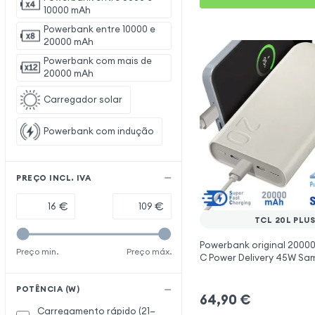
10000 mAh
Powerbank entre 10000 e
20000 mAh
Powerbank com mais de
20000 mAh
Carregador solar
Powerbank com indução
PREÇO INCL. IVA
€
€
TCL 20L PLU
Powerbank original 2000
Preço min.
Preço máx.
C Power Delivery 45W Sa
para TCL 20L Plus
POTÊNCIA (W)
64,90
€
Carregamento rápido (21–