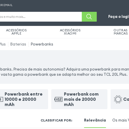
OR EMAIL
Faça o log
ACESSÓRIOS
ACESSÓRIOS
OUTRAS
APPLE
XIAOMI
MARCAS
Plus
Baterias
Powerbanks
banks. Precisa de mais autonomia? Adquira uma powerbank para man
a vasta gama a powerbank que se adapta melhor ao seu TCL 20L Plus.
Powerbank entre
Powerbank com
10000 e 20000
mais de 20000
Ca
mAh
mAh
Relevância
Os mais 
CLASSIFICAR POR
: