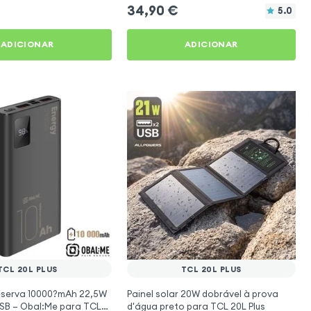
34,90
€
5.0
ADICIONAR
ADICIONAR
TCL 20L PLUS
TCL 20L PLUS
reserva 10000?mAh 22,5W
Painel solar 20W dobrável à prova
USB – Obal:Me para TCL
d'água preto para TCL 20L Plus