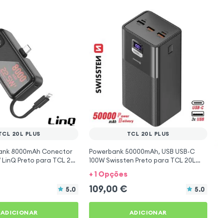
TCL 20L PLUS
TCL 20L PLUS
Bank 8000mAh Conector
Powerbank 50000mAh, USB USB-C
 LinQ Preto para TCL 20L
100W Swissten Preto para TCL 20L
Plus
+ 1 Opções
109,00
€
5.0
5.0
ADICIONAR
ADICIONAR