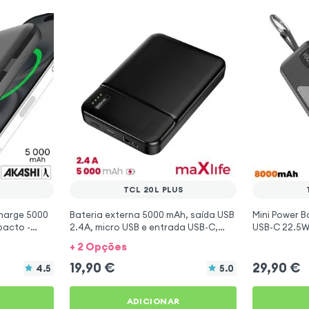
S
TCL 20L PLUS
harge 5000
Bateria externa 5000 mAh, saída USB
Mini Power 
acto -
2.4A, micro USB e entrada USB-C,
USB-C 22.5W
Maxlife - Preto para TCL 20L Plus
Plus
+ 2 Opções
19,90
€
29,90
€
4.5
5.0
ADICIONAR