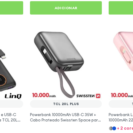
ADICIONAR
S
TCL 20L PLUS
g e USB-C
Powerbank 10000mAh USB-C 35W +
Powerbank L
a TCL 20L
Cabo Prateado Swissten Space para
10000mAh 22
TCL 20L Plus
Plus
+ 2 cor