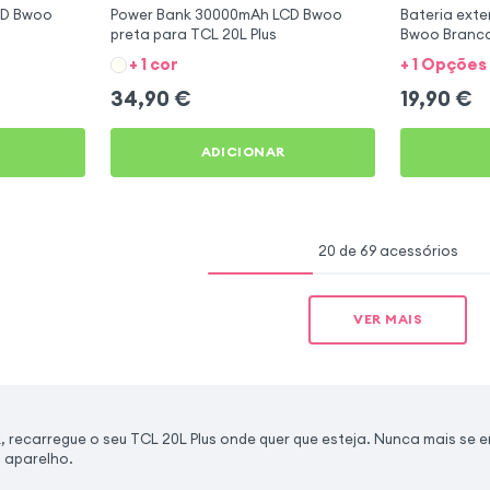
CD Bwoo
Power Bank 30000mAh LCD Bwoo
Bateria ext
preta para TCL 20L Plus
Bwoo Branca
+ 1 cor
+ 1 Opções
34,90
€
19,90
€
ADICIONAR
20 de 69 acessórios
VER MAIS
recarregue o seu TCL 20L Plus onde quer que esteja. Nunca mais se 
 aparelho.