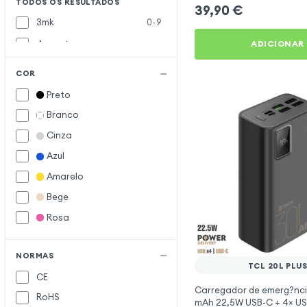
TODOS OS RESULTADOS
39,90
€
3mk
0-9
4smarts
ADICIONAR
Avizar
A
COR
Bigben
B
Preto
Bwoo
Branco
Forcell
F
Cinza
Forever
Azul
Maxlife
M
Amarelo
Bege
OBAL:ME
O
Rosa
Samsung
S
Setty
NORMAS
Veger
V
TCL 20L PLU
CE
Xtorm
X
Carregador de emerg?nc
RoHS
mAh 22,5W USB-C + 4× US