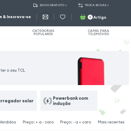
ENVIO GRATUITO
TROCA 30 DIAS
in & Inscreva-se
Artigo
0
CATEGORIAS
CAPAS PARA
POPULARES
TELEMÓVEIS
ter o seu TCL
Powerbank com
rregador solar
indução
Vendidos
Preço: + a - caro
Preço: - a + caro
Mais recentes