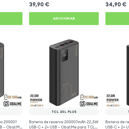
39,90
€
34,90
€
ADICIONAR
S
TCL 20L PLUS
ia 20000?
Bateria de reserva 20000?mAh 22,5W
Bateria de 
B – Obal:Me
USB-C + 2× USB – Obal:Me para TCL
USB-C + 2× 