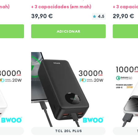
20L Plus
20L Plus
mah)
+ 3 capacidades (em mah)
+ 3 capaci
39,90
€
29,90
€
4.5
ADICIONAR
S
TCL 20L PLUS