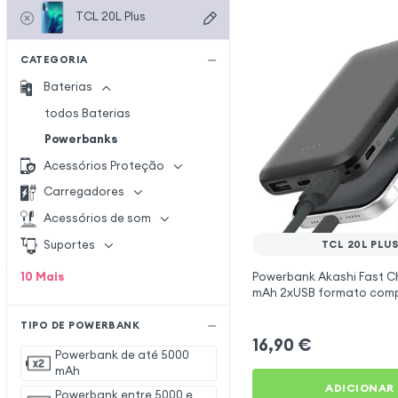
TCL 20L Plus
CATEGORIA
Baterias
todos Baterias
Powerbanks
Acessórios Proteção
Carregadores
Acessórios de som
Suportes
TCL 20L PLU
10
Mais
Powerbank Akashi Fast C
mAh 2xUSB formato comp
preto para TCL 20L Plus
TIPO DE POWERBANK
16,90
€
Powerbank de até 5000
mAh
ADICIONAR
Powerbank entre 5000 e