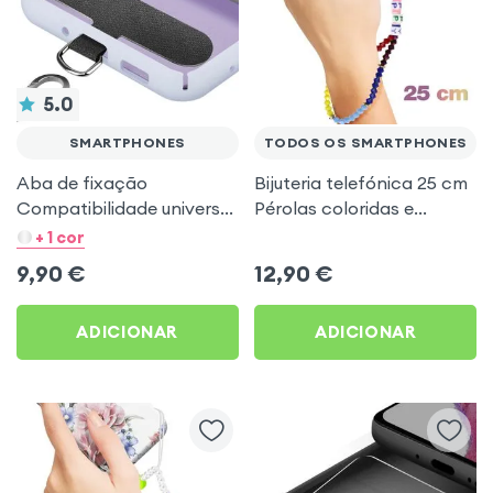
5.0
SMARTPHONES
TODOS OS SMARTPHONES
Aba de fixação
Bijuteria telefónica 25 cm
Compatibilidade universal
Pérolas coloridas e
com cordas e cordões
&quot;Happy&quot;
+ 1 cor
Preto
9,90
€
12,90
€
ADICIONAR
ADICIONAR