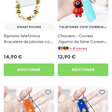
SMARTPHONE
TELEFONES COM CORREIA DE PULSO
Bijutaria telefónica
Chaveiro - Correia
Bracelete de pérolas com
,figurino da Série Coreana
clipes Design em arco
Squid Game - bracelete
+ 4 cores
Dourado
turquesa
14,90
€
12,90
€
ADICIONAR
ADICIONAR