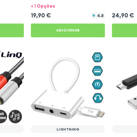
Branco 1m
Branco
+ 1 Opções
19,90
€
24,90
€
4.8
ADICIONAR
LIGHTNING