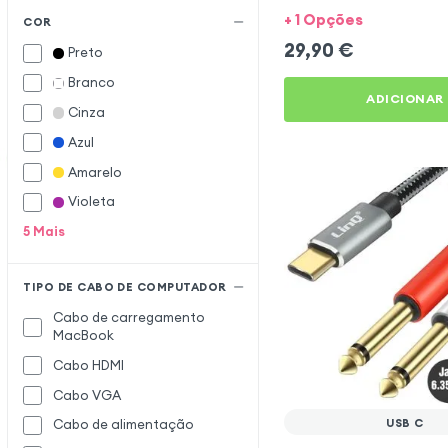
carregamento, preto
Akyga
A
+ 1 Opções
COR
Apple
29,90
€
Preto
Blue Star
B
Branco
ADICIONAR
Crosscall
C
Cinza
Cygnett
Azul
Enkay
E
Amarelo
Violeta
Forcell
F
5
Mais
Forever
Google
G
TIPO DE CABO DE COMPUTADOR
Hoco
H
Cabo de carregamento
Huawei
MacBook
Inkax
I
Cabo HDMI
Cabo VGA
Just Green
J
USB C
Cabo de alimentação
LG
L