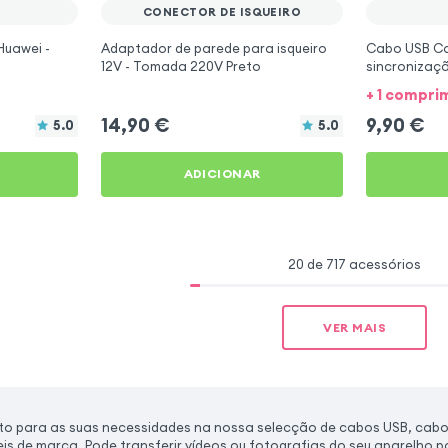
CONECTOR DE ISQUEIRO
Huawei -
Adaptador de parede para isqueiro
Cabo USB C
12V - Tomada 220V Preto
sincronizaç
conector USB
+ 1 compr
14,90
€
9,90
€
5.0
5.0
ADICIONAR
20 de 717 acessórios
VER MAIS
to para as suas necessidades na nossa selecção de cabos USB, cabo
eis de marca. Pode transferir vídeos ou fotografias do seu aparelho