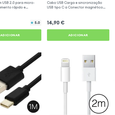
m USB 2.0 para micro-
Cabo USB Carga e sincronização
amento rápido e
USB tipo C a Conector magnético
o de dados - preto
amovível
14,90
€
5.0
ADICIONAR
ADICIONAR