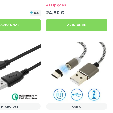
Lightning
+ 1 Opções
24,90
€
5.0
ADICIONAR
ADICIONAR
MICRO USB
USB C