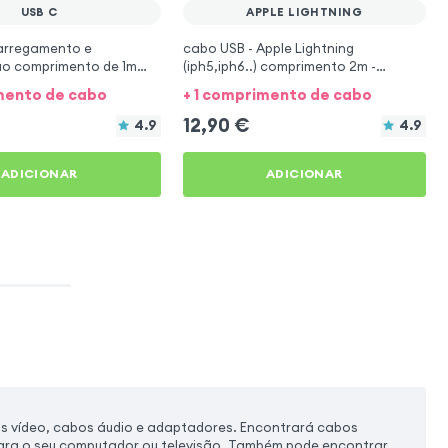
USB C
APPLE LIGHTNING
arregamento e
cabo USB - Apple Lightning
ão comprimento de 1m
(iph5,iph6..) comprimento 2m -
 tipo C - preto
branco
imento de cabo
+ 1 comprimento de cabo
12,90
€
4.9
4.9
ADICIONAR
ADICIONAR
s vídeo, cabos áudio e adaptadores. Encontrará cabos
 para o seu computador ou televisão. Também pode encontrar