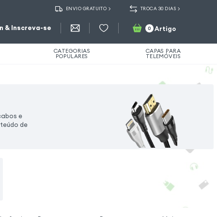
ENVIO GRATUITO
TROCA 30 DIAS
in & Inscreva-se
Artigo
0
CATEGORIAS
CAPAS PARA
POPULARES
TELEMÓVEIS
cabos e
nteúdo de