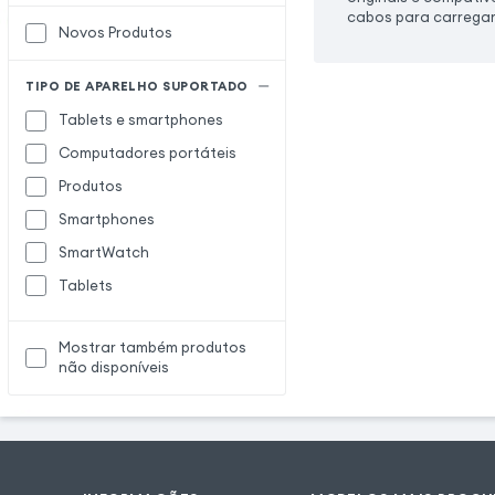
cabos para carregar 
Adaptador USB
Novos Produtos
Adaptateur
TIPO DE APARELHO SUPORTADO
Bloqueador de Dados
B
Tablets e smartphones
Cabo adaptador OTG
C
Computadores portáteis
Cabo de Alimentação
Produtos
Cabo de áudio
Smartphones
Cabo de carregamento
SmartWatch
Cabo HDMI
Tablets
Cabo VGA
CarPlay
Mostrar também produtos
Carregador para Apple
não disponíveis
Watch
Carregador principal
Carregador wireless
Cartão de captura de vídeo