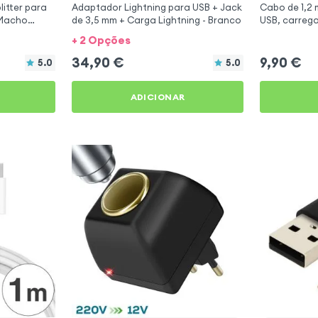
litter para
Adaptador Lightning para USB + Jack
Cabo de 1,2 
 Macho
de 3,5 mm + Carga Lightning - Branco
USB, carreg
Q - Cinzento
sincronizaçã
+ 2 Opções
34,90
€
9,90
€
5.0
5.0
ADICIONAR