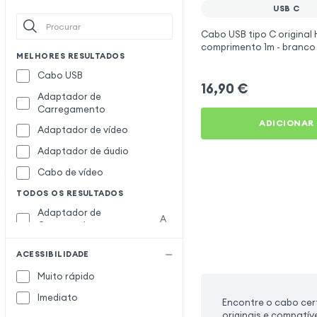
wiwu
W
USB C
Xiaomi
X
Cabo USB tipo C original 
comprimento 1m - branco
XO
MELHORES RESULTADOS
Yesido
Y
Cabo USB
16,90
€
Adaptador de
Carregamento
ADICIONAR
Adaptador de vídeo
Adaptador de áudio
Cabo de vídeo
TODOS OS RESULTADOS
Adaptador de
A
Computador
Adaptador de viagem
ACESSIBILIDADE
Adaptador ethernet RJ45
Muito rápido
Adaptador impressora
Imediato
Encontre o cabo cer
Adaptador Splitter
originais e compatív