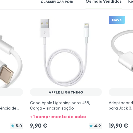
Os mais Vendidos
Re
CLASSIFICAR POR
:
Novo
APPLE LIGHTNING
-
Cabo Apple Lightning para USB,
Adaptador d
ência de
Carga + sincronização
para Jack 3
+ 1 comprimento de cabo
9,90
€
19,90
€
5.0
4.9