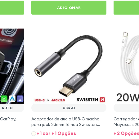
ADICIONAR
D AUTO
USB-C
 CarPlay,
Adaptador de áudio USB-C macho
Carregador 
para jack 3.5mm fêmea Swissten
Mayaxess 20
15cm - preto
Branco
+ 1 cor + 1 Opções
+ 2 Opçõe