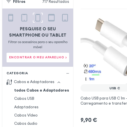
Filtros
717
Resultados
PESQUISE O SEU
SMARTPHONE OU TABLET
Filtrar os acessórios para o seu aparelho
móvel
ENCONTRAR O MEU APARELHO >
CATEGORIA
Cabos e Adaptadores
USB C
todos Cabos e Adaptadores
Cabo USB para USB C 1m 
Cabos USB
Carregamento e transfer
Adaptadores
dados Branco
Cabos Vídeo
9,90
€
Cabos áudio