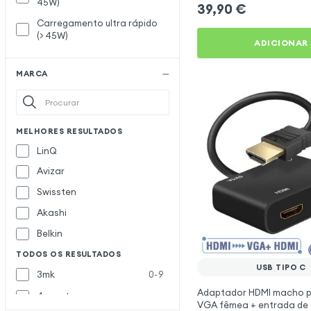
45W)
39,90
€
Carregamento ultra rápido
(> 45W)
ADICIONAR
MARCA
MELHORES RESULTADOS
LinQ
Avizar
Swissten
Akashi
Belkin
TODOS OS RESULTADOS
USB TIPO C
3mk
0-9
Adaptador HDMI macho p
4smarts
VGA fêmea + entrada de 