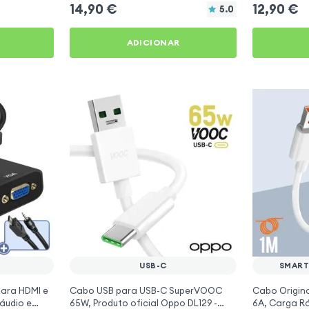
14,90
€
12,90
€
5.0
ADICIONAR
USB-C
SMART
ara HDMI e
Cabo USB para USB-C SuperVOOC
Cabo Origin
áudio e
65W, Produto oficial Oppo DL129 -
6A, Carga Rá