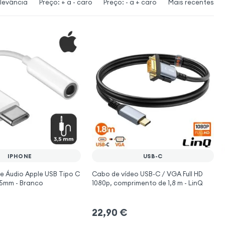
levância
Preço: + a - caro
Preço: - a + caro
Mais recentes
IPHONE
USB-C
e Áudio Apple USB Tipo C
Cabo de vídeo USB-C / VGA Full HD
.5mm - Branco
1080p, comprimento de 1,8 m - LinQ
22,90
€