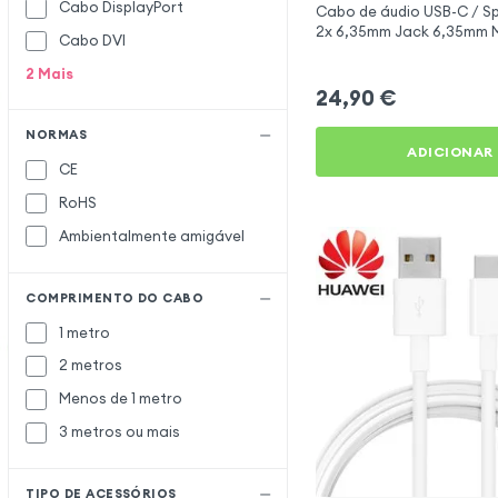
Cabo DisplayPort
Cabo de áudio USB-C / Sp
Max excell
M
2x 6,35mm Jack 6,35mm
Cabo DVI
Maxlife
Nylon Trançado 1,5m, Lin
2
Mais
Mayaxess
24,90
€
Motorola
NORMAS
Moxie
ADICIONAR
CE
Oppo
O
RoHS
Ottocast
Ambientalmente amigável
Puluz
P
Samsung
S
COMPRIMENTO DO CABO
Satechi
1 metro
Setty
2 metros
Sony
Menos de 1 metro
Tactical
T
3 metros ou mais
Ugreen
U
TIPO DE ACESSÓRIOS