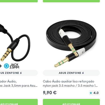
SUS ZENFONE 6
ASUS ZENFONE 6
dor Áudio,
Cabo Áudio auxiliar liso reforçado
es Jack 3,5mm para Asus
nylon jack 3.5 macho / 3.5 macho 1m
- preto para Asus ZenFone 6
9,90
€
4.0
ADICIONAR
ADICIONAR