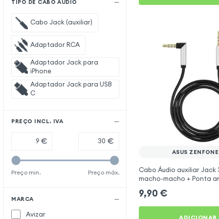
TIPO DE CABO ÁUDIO
Cabo Jack (auxiliar)
Adaptador RCA
Adaptador Jack para
iPhone
Adaptador Jack para USB
C
PREÇO INCL. IVA
€
€
ASUS ZENFONE
Cabo Áudio auxiliar Jack
Preço min.
Preço máx.
macho-macho + Ponta an
metro de comprimento pr
9,90
€
Asus ZenFone 6
MARCA
Avizar
ADICIONAR