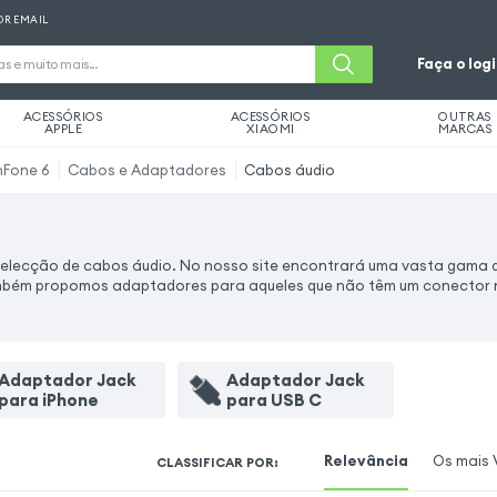
OR EMAIL
Faça o log
ACESSÓRIOS
ACESSÓRIOS
OUTRAS
APPLE
XIAOMI
MARCAS
nFone 6
Cabos e Adaptadores
Cabos áudio
selecção de cabos áudio. No nosso site encontrará uma vasta gama 
ambém propomos adaptadores para aqueles que não têm um conector 
Adaptador Jack
Adaptador Jack
para iPhone
para USB C
Relevância
Os mais 
CLASSIFICAR POR
: