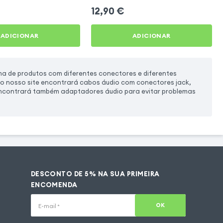
12,90
€
ADICIONAR
ADICIONAR
a de produtos com diferentes conectores e diferentes
No nosso site encontrará cabos áudio com conectores jack,
 Encontrará também adaptadores áudio para evitar problemas
DESCONTO DE 5% NA SUA PRIMEIRA
ENCOMENDA
OK
E-mail
*