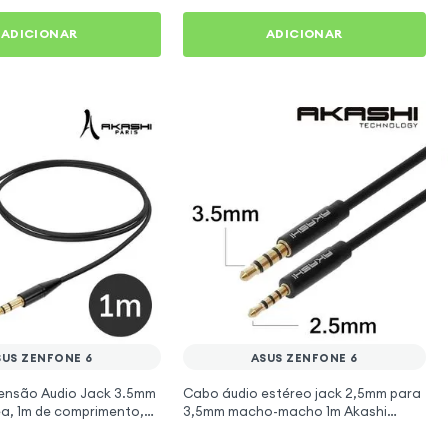
ADICIONAR
ADICIONAR
SUS ZENFONE 6
ASUS ZENFONE 6
ensão Audio Jack 3.5mm
Cabo áudio estéreo jack 2,5mm para
, 1m de comprimento,
3,5mm macho-macho 1m Akashi
to para Asus ZenFone 6
preto para Asus ZenFone 6