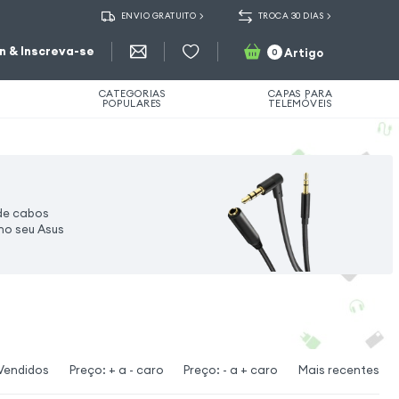
ENVIO GRATUITO
TROCA 30 DIAS
in & Inscreva-se
Artigo
0
CATEGORIAS
CAPAS PARA
POPULARES
TELEMÓVEIS
de cabos
no seu Asus
Vendidos
Preço: + a - caro
Preço: - a + caro
Mais recentes