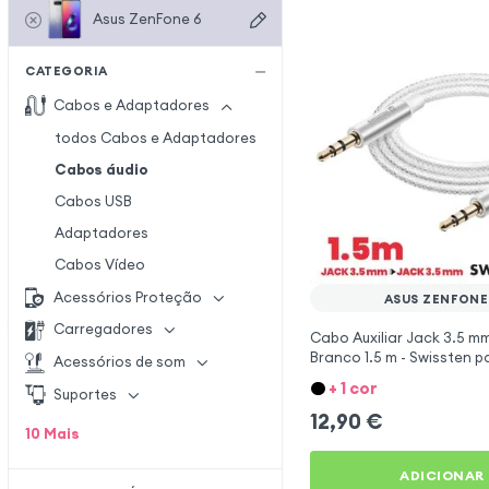
Asus ZenFone 6
CATEGORIA
Cabos e Adaptadores
todos Cabos e Adaptadores
Cabos áudio
Cabos USB
Adaptadores
Cabos Vídeo
Acessórios Proteção
ASUS ZENFONE
Carregadores
Cabo Auxiliar Jack 3.5 m
Branco 1.5 m - Swissten p
Acessórios de som
ZenFone 6
+ 1 cor
Suportes
12,90
€
10
Mais
ADICIONAR