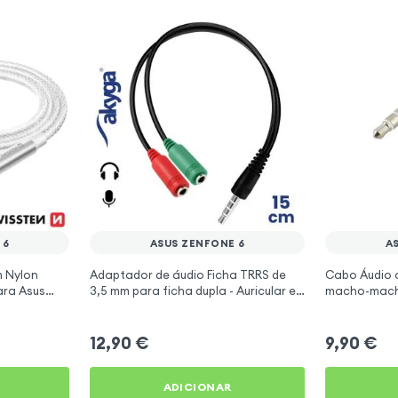
 6
ASUS ZENFONE 6
A
m Nylon
Adaptador de áudio Ficha TRRS de
Cabo Áudio a
ara Asus
3,5 mm para ficha dupla - Auricular e
macho-macho
microfone Akyga para Asus ZenFone
ZenFone 6
6
12,90
€
9,90
€
ADICIONAR