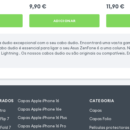
9,90
€
11,90
€
ADICIONAR
a áudio excepcional com o seu cabo áudio. Encontrará uma vasta gam
bo áudio é essencial para ligar o seu Asus ZenFone 6 a uma coluna. 
 Lightning . Os nossos cabos áudio ou são originais ou compatíveis.
URADOS
Capas Apple iPhone 16
CATEGORIA
Capas Apple iPhone 16e
tra
Capas
Capas Apple iPhone 16 Plus
lip 7
Capas Folio
Capas Apple iPhone 16 Pro
Fold 7
Películas protectoras