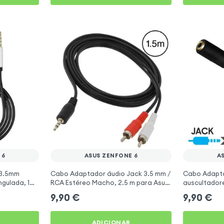
 6
ASUS ZENFONE 6
A
 3.5mm
Cabo Adaptador áudio Jack 3.5 mm /
Cabo Adapta
gulada, 1
RCA Estéreo Macho, 2.5 m para Asus
auscultador
eto para
ZenFone 6
ZenFone 6
9,90
€
9,90
€
ADICIONAR