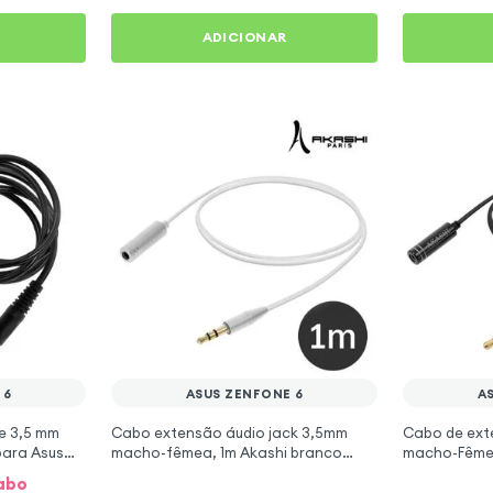
ADICIONAR
 6
ASUS ZENFONE 6
A
e 3,5 mm
Cabo extensão áudio jack 3,5mm
Cabo de ext
ara Asus
macho-fêmea, 1m Akashi branco
macho-Fêmea
para Asus ZenFone 6
Akashi - pre
cabo