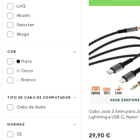
LinQ
Akashi
Swissten
Akyga
COR
Preto
Cinza
Branco
TIPO DE CABO DE COMPUTADOR
ASUS ZENFONE
Cabo de áudio
Cabo Jack 3.5mm para J
Lightning e USB-C, Nylon
1.5m, LinQ - Preto para A
NORMAS
6
29,90
€
CE