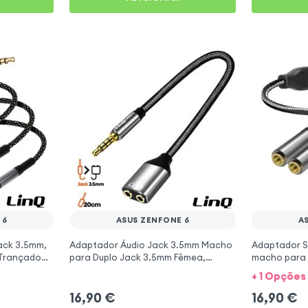
 6
ASUS ZENFONE 6
A
ack 3.5mm,
Adaptador Áudio Jack 3.5mm Macho
Adaptador S
 Trançado
para Duplo Jack 3.5mm Fêmea,
macho para 
sus ZenFone
Auscultadores + Microfone - LinQ
para Asus Z
+ 1 Opções
16,90
€
16,90
€