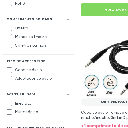
RoHS
ADICIONAR
COMPRIMENTO DO CABO
1 metro
Menos de 1 metro
3 metros ou mais
TIPO DE ACESSÓRIOS
Cabo de áudio
Adaptador de áudio
ACESSIBILIDADE
ASUS ZENFONE
Imediato
Muito rápido
Cabo de áudio Tomada d
macho/macho, 3m LinQ p
ZenFone 6
+ 1 comprimento de 
TIPO DE APARELHO SUPORTADO