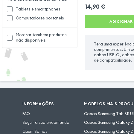
14,90
€
Tablets e smartphones
Computadores portáteis
ADICIONAR
Mostrar também produtos
não disponíveis
Terá uma experiênci
comprimentos. Um ca
cabos USB-C , cabos
de compatibilidade.
INFORMAÇÕES
MODELOS MAIS PROC
FAQ
Capas Samsung Tab S11 Ul
Seguir a sua encomenda
Capas Samsung Galaxy Z F
Quem Somos
Capas Samsung Galaxy Z 