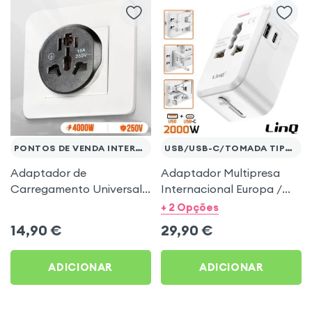
PONTOS DE VENDA INTERNACIONAIS
USB/USB-C/TOMADA TIPO A-J
Adaptador de
Adaptador Multipresa
Carregamento Universal
Internacional Europa /
UE para UK / AU / USA /
EUA / Reino Unido,
+ 2 Opções
CN Preto
2000W com USB + USB-C
14,90
€
29,90
€
- LinQ Branco
ADICIONAR
ADICIONAR