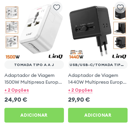
TOMADA TIPO A A J
USB/USB-C/TOMADA TIPO A-J
Adaptador de Viagem
Adaptador de Viagem
1500W Multipresa Europa
1440W Multipresa Europa
/ EUA / Reino Unido -
/ EUA / Reino Unido + 2
+ 2 Opções
+ 2 Opções
LinQ Branco
USB + USB-C 15W - LinQ
24,90
€
29,90
€
Preto
ADICIONAR
ADICIONAR