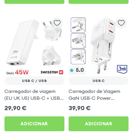
5.0
USB C / USB
USB C
Carregador de viagem
Carregador de Viagem
(EU UK US) USB-C + USB
GaN USB-C Power
GaN 45W Carga rápida
Delivery 45W com Fichas
29,90
€
39,90
€
PD QC3.0 - Swissten
Internacionais - 3mk
Incharge Globe Branco
ADICIONAR
ADICIONAR