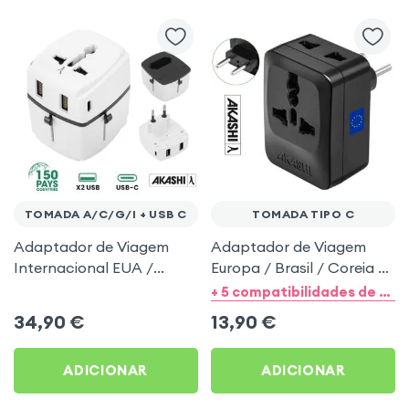
TOMADA A/C/G/I + USB C
TOMADA TIPO C
Adaptador de Viagem
Adaptador de Viagem
Internacional EUA /
Europa / Brasil / Coreia /
Europa / Reino Unido /
Vietnã Multitomada Tipo
+ 5 compatibilidades de categorias
Austrália + 2x USB e 2x
C - Akashi Preto
34,90
€
13,90
€
USB C 20W - Akashi
Branco
ADICIONAR
ADICIONAR