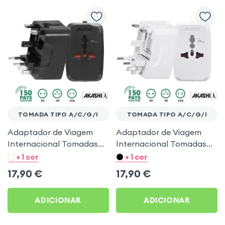
TOMADA TIPO A/C/G/I
TOMADA TIPO A/C/G/I
Adaptador de Viagem
Adaptador de Viagem
Internacional Tomadas
Internacional Tomadas
EUA / Reino Unido / EU /
EUA / Reino Unido / EU /
+ 1 cor
+ 1 cor
AUS - Akashi Preto
AUS - Akashi Branco
17,90
€
17,90
€
ADICIONAR
ADICIONAR