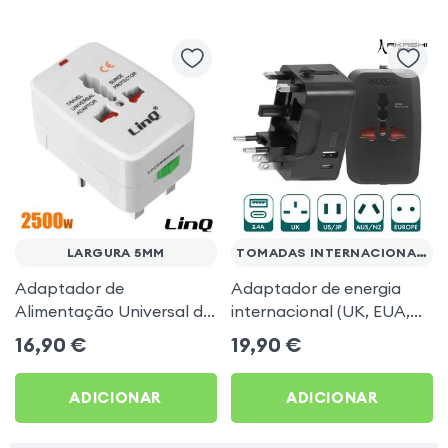
LARGURA 5MM
TOMADAS INTERNACIONAIS
Adaptador de
Adaptador de energia
Alimentação Universal de
internacional (UK, EUA,
Viagem, Tomada UK / EU
AUS, NZ, UE) com portas
16,90
€
19,90
€
/ US - LinQ Branco
USB + USB-C Akashi -
preto
ADICIONAR
ADICIONAR