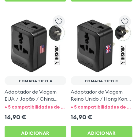
TOMADA TIPO A
TOMADA TIPO G
Adaptador de Viagem
Adaptador de Viagem
EUA / Japão / China
Reino Unido / Hong Kong
Multitomada Tipo A -
/ Singapura / Malásia
+ 5 compatibilidades de categorias
+ 5 compatibilidades de categorias
Akashi Preto
Multitomada Tipo G -
16,90
€
16,90
€
Akashi Preto
ADICIONAR
ADICIONAR