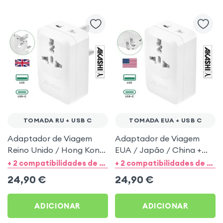
TOMADA RU + USB C
TOMADA EUA + USB C
Adaptador de Viagem
Adaptador de Viagem
Reino Unido / Hong Kong
EUA / Japão / China +
/ Singapura / Malásia +
USB e USB C 15W - Akashi
+ 2 compatibilidades de categorias
+ 2 compatibilidades de categorias
USB e USB C 15W - Akashi
Branco
24,90
€
24,90
€
Branco
ADICIONAR
ADICIONAR