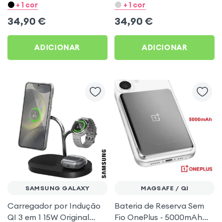
Carregamento rápido Qi e
Carregamento rápido Qi e
+ 1 cor
+ 1 cor
design elegante - 4smarts
design elegante - 4smarts
34,90
€
34,90
€
Cinza
Preto
ADICIONAR
ADICIONAR
SAMSUNG GALAXY
MAGSAFE / QI
Carregador por Indução
Bateria de Reserva Sem
QI 3 em 1 15W Original
Fio OnePlus - 5000mAh