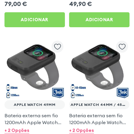
79,00
€
49,90
€
integrado 1m - Branco
ADICIONAR
ADICIONAR
APPLE WATCH 49MM
APPLE WATCH 44MM / 45MM
Bateria externa sem fio
Bateria externa sem fio
1200mAh Apple Watch
1200mAh Apple Watch
49mm - 3mk Endurance
44mm e 45mm - 3mk
+ 2 Opções
+ 2 Opções