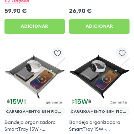
+ 2 Opções
USB C 45W - Samsung
MagPuck
59,90
€
26,90
€
oficial
ADICIONAR
ADICIONAR
CARREGAMENTO SEM FIOS QI
CARREGAMENTO SEM FIOS QI
Bandeja organizadora
Bandeja organizadora
SmartTray 15W -
SmartTray 15W -