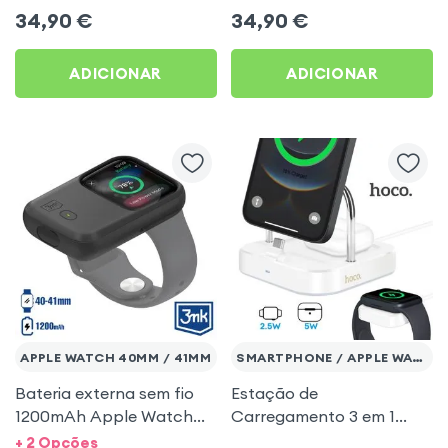
Endurance
34,90
€
34,90
€
ADICIONAR
ADICIONAR
APPLE WATCH 40MM / 41MM
SMARTPHONE / APPLE WATCH
Bateria externa sem fio
Estação de
1200mAh Apple Watch
Carregamento 3 em 1
40mm e 41mm - 3mk
USB-C sem fio para
+ 2 Opções