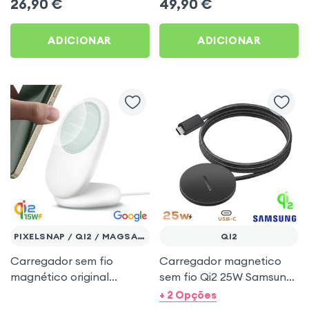
26,90
€
49,90
€
Micro-USB / QI, Akashi -
Mirror Rosa
Branco
ADICIONAR
ADICIONAR
PIXELSNAP / QI2 / MAGSAFE
QI2
Carregador sem fio
Carregador magnetico
magnético original
sem fio Qi2 25W Samsung
Google Pixel Snap Qi2
oficial - Cabo trancado
+ 2 Opções
15W com cabo USB-C
1,5m Cinza