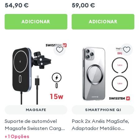
integrado Preto
P2400, Carregador Sem
54,90
€
59,00
€
fios ultra Rápido 15W -
preto
ADICIONAR
ADICIONAR
MAGSAFE
SMARTPHONE QI
Suporte de automóvel
Pack 2x Anéis MagSafe,
Magsafe Swissten Carga
Adaptador Metálico
rápida 15W Fixação da
adesivo e Magnético,
+ 1 Opções