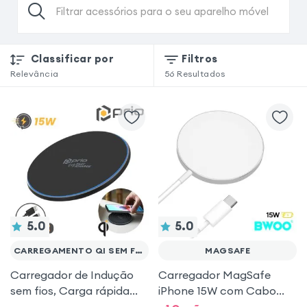
Filtrar acessórios para o seu aparelho móvel
Classificar por
Filtros
Relevância
56
Resultados
5.0
5.0
CARREGAMENTO QI SEM FIOS
MAGSAFE
Carregador de Indução
Carregador MagSafe
sem fios, Carga rápida
iPhone 15W com Cabo
15W & Luz LED, Prio - Preto
USB-C 1m – Bwoo Branco