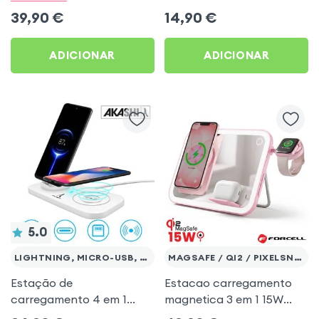
grelha de ventilação -
Swissten - preto
39,90
€
14,90
€
preto
ADICIONAR
ADICIONAR
5.0
LIGHTNING, MICRO-USB, USB-C,QI
MAGSAFE / QI2 / PIXELSNAP
Estação de
Estacao carregamento
carregamento 4 em 1
magnetica 3 em 1 15W
USB-C / Lightning /
espelho LED Forcell Mag