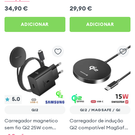
Endurance
Smartphone, Apple
34,90
€
29,90
€
Watch e Fones de Ouvido
- Hoco
ADICIONAR
ADICIONAR
5.0
QI2
QI2 / MAGSAFE / QI
Carregador magnetico
Carregador de indução
sem fio Qi2 25W com
Qi2 compatível MagSafe -
carregador de parede
Conetor USB-C - Swissten