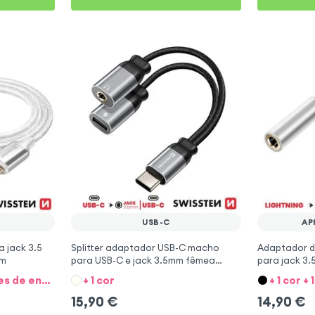
USB-C
AP
 jack 3.5
Splitter adaptador USB-C macho
Adaptador d
 m
para USB-C e jack 3.5mm fêmea
para jack 3
Swissten áudio e carregamento 12cm
15cm - bran
+ 1 cor + 2 conectores de entrada
+ 1 cor
+ 1 cor +
- preto
15,90
€
14,90
€