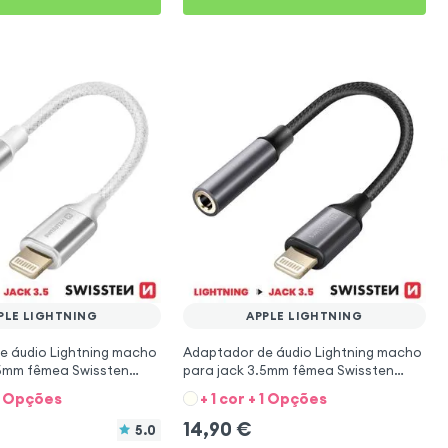
PLE LIGHTNING
APPLE LIGHTNING
e áudio Lightning macho
Adaptador de áudio Lightning macho
.5mm fêmea Swissten
para jack 3.5mm fêmea Swissten
co
15cm - preto
 1 Opções
+ 1 cor + 1 Opções
14,90
€
5.0