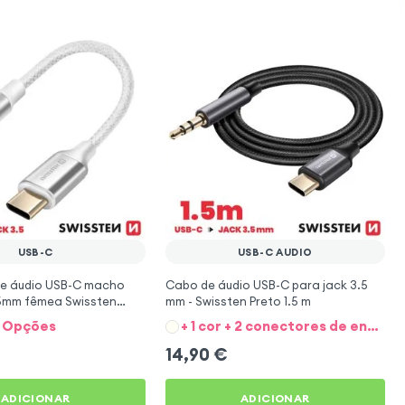
USB-C
USB-C AUDIO
e áudio USB-C macho
Cabo de áudio USB-C para jack 3.5
.5mm fêmea Swissten
mm - Swissten Preto 1.5 m
co
 1 Opções
+ 1 cor + 2 conectores de entrada
14,90
€
ADICIONAR
ADICIONAR