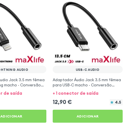
GHTNING AUDIO
USB-C AUDIO
udio Jack 3.5 mm fêmea
Adaptador Áudio Jack 3.5 mm fêmea
ing macho - Conversão
para USB-C macho - Conversão
s / Auriculares - Maxlife
Auscultadores / Auriculares - Maxlife
or de saída
+ 1 conector de saída
Preto
12,90
€
4.5
ADICIONAR
ADICIONAR