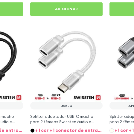
ADICIONAR
USB-C
AP
C macho
Splitter adaptador USB-C macho
Splitter ada
udio e
para 2 fêmeas Swissten áudio e
para 2 fêmea
to
carregamento 12cm - branco
carregament
+ 1 cor + 1 conector de entrada
+ 1 cor + 1 conector de entrada