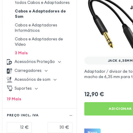
todos Cabos e Adaptadores
Cabos e Adaptadores de
Som
Cabos e Adaptadores
Informáticos
Cabos e Adaptadores de
Vídeo
3
Mais
JACK 6,35MM
Acessórios Proteção
Carregadores
Adaptador / divisor de 
macho de 6,35 mm para 
Acessórios de som
dupla fêmea de 6,35 mm -
Suportes
12,90
€
19
Mais
ADICIONAR
PREÇO INCL. IVA
€
€
Novo