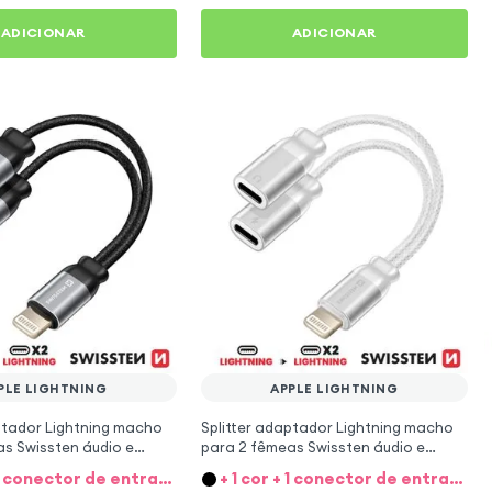
ADICIONAR
ADICIONAR
PLE LIGHTNING
APPLE LIGHTNING
ptador Lightning macho
Splitter adaptador Lightning macho
s Swissten áudio e
para 2 fêmeas Swissten áudio e
o 12cm - preto
carregamento 12cm - branco
+ 1 cor + 1 conector de entrada
+ 1 cor + 1 conector de entrada