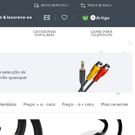
ENVIO GRATUITO
TROCA 30 DIAS
in & Inscreva-se
Artigo
0
CATEGORIAS
CAPAS PARA
POPULARES
TELEMÓVEIS
a selecção de
erão quaisquer
Vendidos
Preço: + a - caro
Preço: - a + caro
Mais recentes