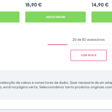
15,90
€
14,90
€
ADICIONAR
20 de 82 acessórios
VER MAIS
selecção de cabos e conectores de áudio. Quer necessite de um adapt
a, está na página certa. Seleccionámos tanto produtos originais co