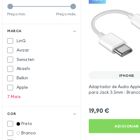
Preço min.
Preço máx.
MARCA
LinQ
Avizar
Swissten
Akashi
IPHONE
Belkin
Adaptador de Áudio Appl
Apple
para Jack 3.5mm - Branc
7
Mais
19,90
€
COR
Preto
ADICIONAR
Branco