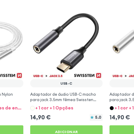
USB-C
m Nylon
Adaptador de áudio USB-C macho
Adaptador d
para jack 3.5mm fêmea Swissten
para jack 3
15cm - preto
15cm - bran
+ 1 cor + 2 conectores de entrada
+ 1 cor + 1 Opções
+ 1 cor +
14,90
€
14,90
€
5.0
ADICIONAR