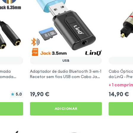
USB
tomada
Adaptador de áudio Bluetooth 3-em-1
Cabo Óptico 
tomada
Recetor sem fios USB com Cabo Jack
da LinQ - Pr
 preto
3.5mm + leitor de cartão micro-SD
+ 1 compr
19,90
€
14,90
€
5.0
ADICIONAR