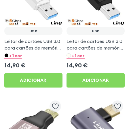
USB
USB
Leitor de cartões USB 3.0
Leitor de cartões USB 3.0
para cartões de memória
para cartões de memória
SD e microSD -
SD e microSD -
+ 1 cor
+ 1 cor
Transferência rápida 5
Transferência rápida 5
14,90
€
14,90
€
Gbps - LinQ Branco
Gbps - LinQ Preto
ADICIONAR
ADICIONAR