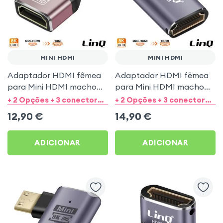
MINI HDMI
MINI HDMI
Adaptador HDMI fêmea
Adaptador HDMI fêmea
para Mini HDMI macho
para Mini HDMI macho
8K UHD - LinQ
angulado à esquerda 8K
+ 2 Opções + 3 conectores de saída
+ 2 Opções + 3 conectores de saída
UHD - LinQ
12,90
€
14,90
€
ADICIONAR
ADICIONAR