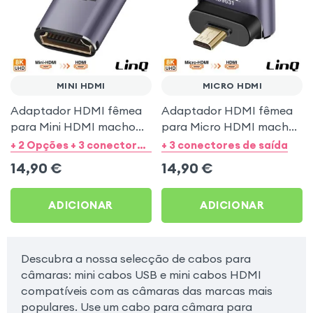
MINI HDMI
MICRO HDMI
Adaptador HDMI fêmea
Adaptador HDMI fêmea
para Mini HDMI macho
para Micro HDMI macho
angulado à direita 8K
angulado 90° 8K UHD -
+ 2 Opções + 3 conectores de saída
+ 3 conectores de saída
UHD - LinQ
LinQ
14,90
€
14,90
€
ADICIONAR
ADICIONAR
Descubra a nossa selecção de cabos para
câmaras: mini cabos USB e mini cabos HDMI
compatíveis com as câmaras das marcas mais
populares. Use um cabo para câmara para