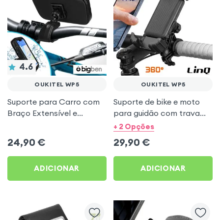
4.6
OUKITEL WP5
OUKITEL WP5
Suporte para Carro com
Suporte de bike e moto
Braço Extensível e
para guidão com trava
Fixação Ventosa, Forcell -
automática - LinQ para
+ 2 Opções
Preto para Oukitel WP5
Oukitel WP5
24,90
€
29,90
€
ADICIONAR
ADICIONAR