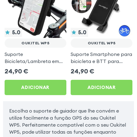
5.0
5.0
OUKITEL WP5
OUKITEL WP5
Suporte
Suporte Smartphone para
Bicicleta/Lambreta em
bicicleta e BTT para
Silicone fixação guiador,
Oukitel WP5
24,90
€
24,90
€
Forever - Preto para
Oukitel WP5
ADICIONAR
ADICIONAR
Escolha o suporte de guiador que lhe convém e
utilize facilmente a função GPS do seu Oukitel
WP5. Perfeitamente compatível com o seu Oukitel
WP5, pode utilizar todas as funções enquanto