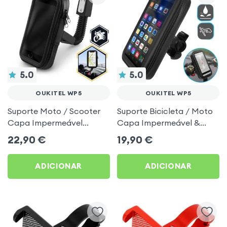
5.0
5.0
OUKITEL WP5
OUKITEL WP5
Suporte Moto / Scooter
Suporte Bicicleta / Moto
Capa Impermeável
Capa Impermeável &
Rotativo 360º, Fixação
Tátil, Clipe Guiador -
22,90
€
19,90
€
Retrovisor - Preto para
Preto para Oukitel WP5
Oukitel WP5
ADICIONAR
ADICIONAR