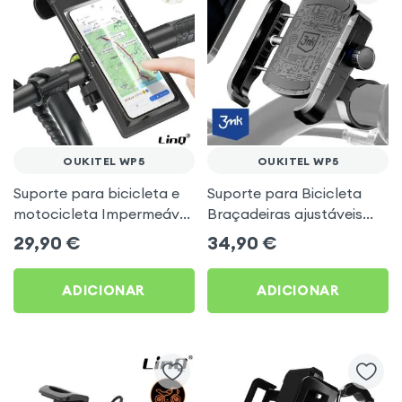
OUKITEL WP5
OUKITEL WP5
Suporte para bicicleta e
Suporte para Bicicleta
motocicleta Impermeável
Braçadeiras ajustáveis
com rotação de 360° LinQ
3mk Preto para Oukitel
29,90
€
34,90
€
para Oukitel WP5
WP5
ADICIONAR
ADICIONAR