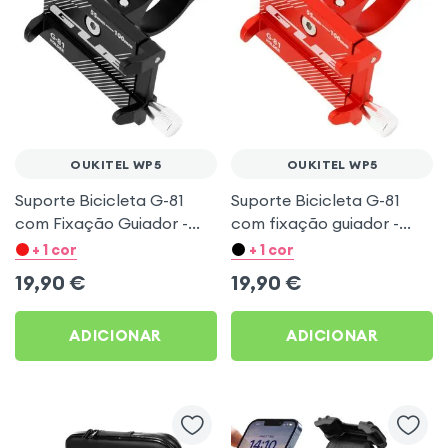
OUKITEL WP5
OUKITEL WP5
Suporte Bicicleta G-81
Suporte Bicicleta G-81
com Fixação Guiador -
com fixação guiador -
Preto para Oukitel WP5
Vermelho para Oukitel
+ 1 cor
+ 1 cor
WP5
19,90
€
19,90
€
ADICIONAR
ADICIONAR