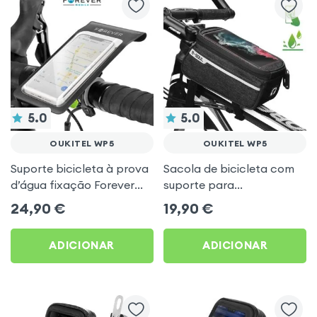
5.0
5.0
OUKITEL WP5
OUKITEL WP5
Suporte bicicleta à prova
Sacola de bicicleta com
d’água fixação Forever
suporte para
para Oukitel WP5
Smartphone, Tecido
24,90
€
19,90
€
impermeável com espaço
de arrumação - preto
ADICIONAR
ADICIONAR