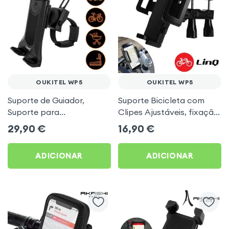
OUKITEL WP5
OUKITEL WP5
Suporte de Guiador,
Suporte Bicicleta com
Suporte para
Clipes Ajustáveis, fixação
Motocicletas, Bicicletas,
guiador da LinQ - Preto
29,90
€
16,90
€
Carrinhos, Passadeiras...
para Oukitel WP5
Linq - Preto para Oukitel
ADICIONAR
ADICIONAR
WP5