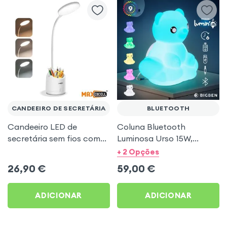
CANDEEIRO DE SECRETÁRIA
BLUETOOTH
Candeeiro LED de
Coluna Bluetooth
secretária sem fios com
Luminosa Urso 15W,
porta-lápis e suporte de
Intensidade ajustável e
+ 2 Opções
telemóvel – 3 níveis de luz,
6hrs de duração da
26,90
€
59,00
€
flexível 360°
bateria, Bigben
ADICIONAR
ADICIONAR