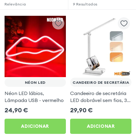
Relevância
9
Resultados
NÉON LED
CANDEEIRO DE SECRETÁRIA
Néon LED lábios,
Candeeiro de secretária
Lâmpada USB - vermelho
LED dobrável sem fios, 3
modos de luz com suporte
24,90
€
29,90
€
para telefone – Max
Excell
ADICIONAR
ADICIONAR