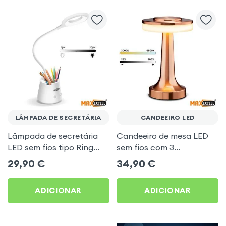
LÂMPADA DE SECRETÁRIA
CANDEEIRO LED
Lâmpada de secretária
Candeeiro de mesa LED
LED sem fios tipo Ring
sem fios com 3
Light com porta-canetas
intensidades, design
29,90
€
34,90
€
e suporte para telefone
industrial rose gold
ADICIONAR
ADICIONAR