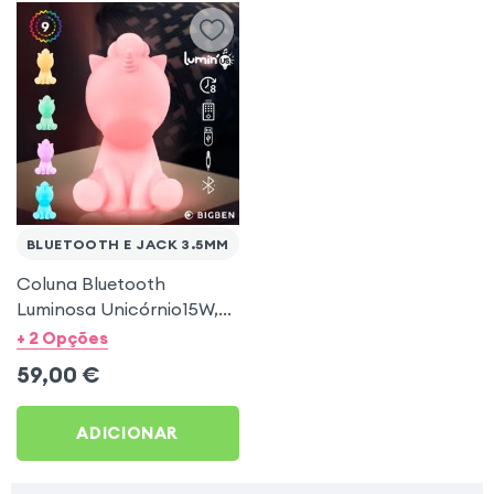
BLUETOOTH E JACK 3.5MM
Coluna Bluetooth
Luminosa Unicórnio15W,
Intensidade ajustável e
+ 2 Opções
8hrs de duração da
59,00
€
bateria, Bigben
ADICIONAR