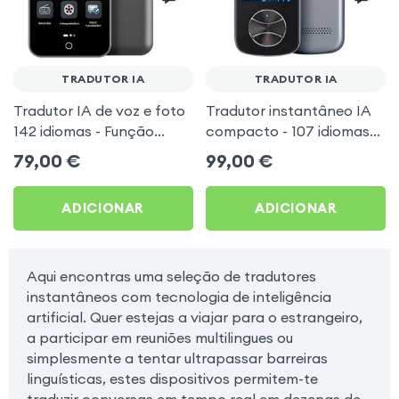
TRADUTOR IA
TRADUTOR IA
Tradutor IA de voz e foto
Tradutor instantâneo IA
142 idiomas - Função
compacto - 107 idiomas
offline com tela grande
com tradução por foto
79,00
€
99,00
€
4.0
offline
ADICIONAR
ADICIONAR
Aqui encontras uma seleção de tradutores
instantâneos com tecnologia de inteligência
artificial. Quer estejas a viajar para o estrangeiro,
a participar em reuniões multilingues ou
simplesmente a tentar ultrapassar barreiras
linguísticas, estes dispositivos permitem-te
traduzir conversas em tempo real em dezenas de